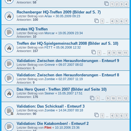
Antworten:
58
1
2
3
4
Rechenberger HQ-Treffen 2009 (Bilder auf S. 7)
Letzter Beitrag von
Artax
«
30.05.2009 09:23
Antworten:
100
1
4
5
6
7
…
erstes HQ Treffen
Letzter Beitrag von
Morcar
«
19.05.2009 23:34
Antworten:
10
Treffen der HQ-Spielgemeinschaft 2008 (Bilder auf S. 10)
Letzter Beitrag von
FETT
«
05.06.2008 12:32
Antworten:
157
1
8
9
10
11
…
Validation: Zwischen den Herausforderungen - Entwurf 9
Letzter Beitrag von
Grimnir
«
09.07.2007 08:02
Antworten:
5
Validation: Zwischen den Herausforderungen - Entwurf 8
Letzter Beitrag von
Zombie
«
02.07.2007 11:19
Antworten:
9
Das Hero Quest - Treffen 2007 (Bilder auf Seite 10)
Letzter Beitrag von
Steiner
«
15.05.2007 17:51
Antworten:
176
1
9
10
11
12
…
Validation: Das Schicksal! - Entwurf 3
Letzter Beitrag von
Zombie
«
14.04.2007 00:18
Antworten:
90
1
4
5
6
7
…
Validation: Die Katakomben! - Entwurf 2
Letzter Beitrag von
Flint
«
10.10.2006 23:36