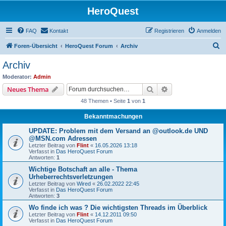
HeroQuest
FAQ
Kontakt
Registrieren
Anmelden
S
Foren-Übersicht
HeroQuest Forum
Archiv
u
Archiv
c
Moderator:
Admin
h
Suche
Erweiterte Suche
Neues Thema
e
48 Themen • Seite
1
von
1
Bekanntmachungen
UPDATE: Problem mit dem Versand an @outlook.de UND
@MSN.com Adressen
Letzter Beitrag von
Flint
«
16.05.2026 13:18
Verfasst in
Das HeroQuest Forum
Antworten:
1
Wichtige Botschaft an alle - Thema
Urheberrechtsverletzungen
Letzter Beitrag von
Wired
«
26.02.2022 22:45
Verfasst in
Das HeroQuest Forum
Antworten:
3
Wo finde ich was ? Die wichtigsten Threads im Überblick
Letzter Beitrag von
Flint
«
14.12.2011 09:50
Verfasst in
Das HeroQuest Forum