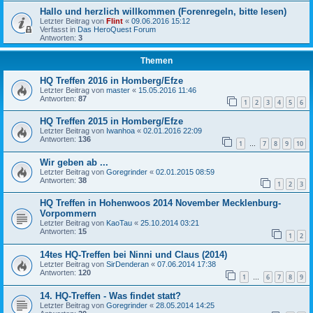
Hallo und herzlich willkommen (Forenregeln, bitte lesen)
Letzter Beitrag von
Flint
«
09.06.2016 15:12
Verfasst in
Das HeroQuest Forum
Antworten:
3
Themen
HQ Treffen 2016 in Homberg/Efze
Letzter Beitrag von
master
«
15.05.2016 11:46
Antworten:
87
1
2
3
4
5
6
HQ Treffen 2015 in Homberg/Efze
Letzter Beitrag von
Iwanhoa
«
02.01.2016 22:09
Antworten:
136
1
7
8
9
10
…
Wir geben ab ...
Letzter Beitrag von
Goregrinder
«
02.01.2015 08:59
Antworten:
38
1
2
3
HQ Treffen in Hohenwoos 2014 November Mecklenburg-
Vorpommern
Letzter Beitrag von
KaoTau
«
25.10.2014 03:21
Antworten:
15
1
2
14tes HQ-Treffen bei Ninni und Claus (2014)
Letzter Beitrag von
SirDenderan
«
07.06.2014 17:38
Antworten:
120
1
6
7
8
9
…
14. HQ-Treffen - Was findet statt?
Letzter Beitrag von
Goregrinder
«
28.05.2014 14:25