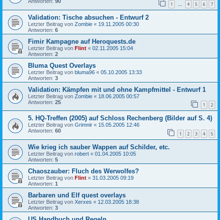
Antworten:
90
1
4
5
6
7
…
Validation: Tische absuchen - Entwurf 2
Letzter Beitrag von
Zombie
«
19.11.2005 00:30
Antworten:
6
Fimir Kampagne auf Heroquests.de
Letzter Beitrag von
Flint
«
02.11.2005 15:04
Antworten:
2
Bluma Quest Overlays
Letzter Beitrag von
bluma96
«
05.10.2005 13:33
Antworten:
3
Validation: Kämpfen mit und ohne Kampfmittel - Entwurf 1
Letzter Beitrag von
Zombie
«
18.06.2005 00:57
Antworten:
25
1
2
5. HQ-Treffen (2005) auf Schloss Rechenberg (Bilder auf S. 4)
Letzter Beitrag von
Grimnir
«
15.05.2005 12:46
Antworten:
60
1
2
3
4
5
Wie krieg ich sauber Wappen auf Schilder, etc.
Letzter Beitrag von
robert
«
01.04.2005 10:05
Antworten:
5
Chaoszauber: Fluch des Werwolfes?
Letzter Beitrag von
Flint
«
31.03.2005 09:19
Antworten:
1
Barbaren und Elf quest overlays
Letzter Beitrag von
Xerxes
«
12.03.2005 18:38
Antworten:
3
US Handbuch und Regeln