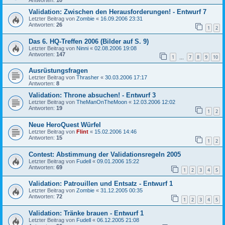
Antworten:
10
Validation: Zwischen den Herausforderungen! - Entwurf 7
Letzter Beitrag von
Zombie
«
16.09.2006 23:31
Antworten:
26
1
2
Das 6. HQ-Treffen 2006 (Bilder auf S. 9)
Letzter Beitrag von
Ninni
«
02.08.2006 19:08
Antworten:
147
1
7
8
9
10
…
Ausrüstungsfragen
Letzter Beitrag von
Thrasher
«
30.03.2006 17:17
Antworten:
8
Validation: Throne absuchen! - Entwurf 3
Letzter Beitrag von
TheManOnTheMoon
«
12.03.2006 12:02
Antworten:
19
1
2
Neue HeroQuest Würfel
Letzter Beitrag von
Flint
«
15.02.2006 14:46
Antworten:
15
1
2
Contest: Abstimmung der Validationsregeln 2005
Letzter Beitrag von
Fudell
«
09.01.2006 15:22
Antworten:
69
1
2
3
4
5
Validation: Patrouillen und Entsatz - Entwurf 1
Letzter Beitrag von
Zombie
«
31.12.2005 00:35
Antworten:
72
1
2
3
4
5
Validation: Tränke brauen - Entwurf 1
Letzter Beitrag von
Fudell
«
06.12.2005 21:08