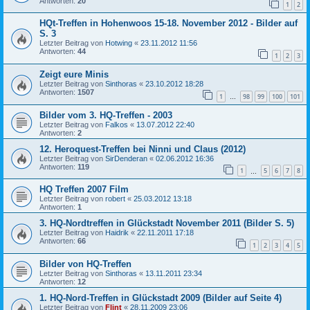
Antworten:
20
1
2
HQt-Treffen in Hohenwoos 15-18. November 2012 - Bilder auf
S. 3
Letzter Beitrag von
Hotwing
«
23.11.2012 11:56
Antworten:
44
1
2
3
Zeigt eure Minis
Letzter Beitrag von
Sinthoras
«
23.10.2012 18:28
Antworten:
1507
1
98
99
100
101
…
Bilder vom 3. HQ-Treffen - 2003
Letzter Beitrag von
Falkos
«
13.07.2012 22:40
Antworten:
2
12. Heroquest-Treffen bei Ninni und Claus (2012)
Letzter Beitrag von
SirDenderan
«
02.06.2012 16:36
Antworten:
119
1
5
6
7
8
…
HQ Treffen 2007 Film
Letzter Beitrag von
robert
«
25.03.2012 13:18
Antworten:
1
3. HQ-Nordtreffen in Glückstadt November 2011 (Bilder S. 5)
Letzter Beitrag von
Haidrik
«
22.11.2011 17:18
Antworten:
66
1
2
3
4
5
Bilder von HQ-Treffen
Letzter Beitrag von
Sinthoras
«
13.11.2011 23:34
Antworten:
12
1. HQ-Nord-Treffen in Glückstadt 2009 (Bilder auf Seite 4)
Letzter Beitrag von
Flint
«
28.11.2009 23:06