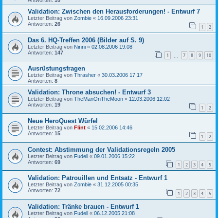
Antworten:
10
Validation: Zwischen den Herausforderungen! - Entwurf 7
Letzter Beitrag von
Zombie
«
16.09.2006 23:31
Antworten:
26
1
2
Das 6. HQ-Treffen 2006 (Bilder auf S. 9)
Letzter Beitrag von
Ninni
«
02.08.2006 19:08
Antworten:
147
1
7
8
9
10
…
Ausrüstungsfragen
Letzter Beitrag von
Thrasher
«
30.03.2006 17:17
Antworten:
8
Validation: Throne absuchen! - Entwurf 3
Letzter Beitrag von
TheManOnTheMoon
«
12.03.2006 12:02
Antworten:
19
1
2
Neue HeroQuest Würfel
Letzter Beitrag von
Flint
«
15.02.2006 14:46
Antworten:
15
1
2
Contest: Abstimmung der Validationsregeln 2005
Letzter Beitrag von
Fudell
«
09.01.2006 15:22
Antworten:
69
1
2
3
4
5
Validation: Patrouillen und Entsatz - Entwurf 1
Letzter Beitrag von
Zombie
«
31.12.2005 00:35
Antworten:
72
1
2
3
4
5
Validation: Tränke brauen - Entwurf 1
Letzter Beitrag von
Fudell
«
06.12.2005 21:08