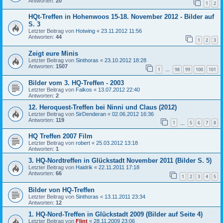
Antworten:
20
1
2
HQt-Treffen in Hohenwoos 15-18. November 2012 - Bilder auf
S. 3
Letzter Beitrag von
Hotwing
«
23.11.2012 11:56
Antworten:
44
1
2
3
Zeigt eure Minis
Letzter Beitrag von
Sinthoras
«
23.10.2012 18:28
Antworten:
1507
1
98
99
100
101
…
Bilder vom 3. HQ-Treffen - 2003
Letzter Beitrag von
Falkos
«
13.07.2012 22:40
Antworten:
2
12. Heroquest-Treffen bei Ninni und Claus (2012)
Letzter Beitrag von
SirDenderan
«
02.06.2012 16:36
Antworten:
119
1
5
6
7
8
…
HQ Treffen 2007 Film
Letzter Beitrag von
robert
«
25.03.2012 13:18
Antworten:
1
3. HQ-Nordtreffen in Glückstadt November 2011 (Bilder S. 5)
Letzter Beitrag von
Haidrik
«
22.11.2011 17:18
Antworten:
66
1
2
3
4
5
Bilder von HQ-Treffen
Letzter Beitrag von
Sinthoras
«
13.11.2011 23:34
Antworten:
12
1. HQ-Nord-Treffen in Glückstadt 2009 (Bilder auf Seite 4)
Letzter Beitrag von
Flint
«
28.11.2009 23:06