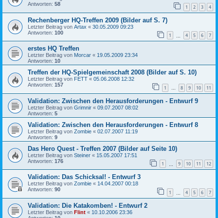
Antworten:
58
1
2
3
4
Rechenberger HQ-Treffen 2009 (Bilder auf S. 7)
Letzter Beitrag von
Artax
«
30.05.2009 09:23
Antworten:
100
1
4
5
6
7
…
erstes HQ Treffen
Letzter Beitrag von
Morcar
«
19.05.2009 23:34
Antworten:
10
Treffen der HQ-Spielgemeinschaft 2008 (Bilder auf S. 10)
Letzter Beitrag von
FETT
«
05.06.2008 12:32
Antworten:
157
1
8
9
10
11
…
Validation: Zwischen den Herausforderungen - Entwurf 9
Letzter Beitrag von
Grimnir
«
09.07.2007 08:02
Antworten:
5
Validation: Zwischen den Herausforderungen - Entwurf 8
Letzter Beitrag von
Zombie
«
02.07.2007 11:19
Antworten:
9
Das Hero Quest - Treffen 2007 (Bilder auf Seite 10)
Letzter Beitrag von
Steiner
«
15.05.2007 17:51
Antworten:
176
1
9
10
11
12
…
Validation: Das Schicksal! - Entwurf 3
Letzter Beitrag von
Zombie
«
14.04.2007 00:18
Antworten:
90
1
4
5
6
7
…
Validation: Die Katakomben! - Entwurf 2
Letzter Beitrag von
Flint
«
10.10.2006 23:36