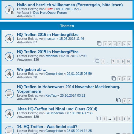
Hallo und herzlich willkommen (Forenregeln, bitte lesen)
Letzter Beitrag von
Flint
«
09.06.2016 15:12
Verfasst in
Das HeroQuest Forum
Antworten:
3
Themen
HQ Treffen 2016 in Homberg/Efze
Letzter Beitrag von
master
«
15.05.2016 11:46
Antworten:
87
1
2
3
4
5
6
HQ Treffen 2015 in Homberg/Efze
Letzter Beitrag von
Iwanhoa
«
02.01.2016 22:09
Antworten:
136
1
7
8
9
10
…
Wir geben ab ...
Letzter Beitrag von
Goregrinder
«
02.01.2015 08:59
Antworten:
38
1
2
3
HQ Treffen in Hohenwoos 2014 November Mecklenburg-
Vorpommern
Letzter Beitrag von
KaoTau
«
25.10.2014 03:21
Antworten:
15
1
2
14tes HQ-Treffen bei Ninni und Claus (2014)
Letzter Beitrag von
SirDenderan
«
07.06.2014 17:38
Antworten:
120
1
6
7
8
9
…
14. HQ-Treffen - Was findet statt?
Letzter Beitrag von
Goregrinder
«
28.05.2014 14:25