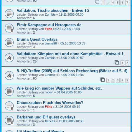
Antworten:
90
1
4
5
6
7
…
Validation: Tische absuchen - Entwurf 2
Letzter Beitrag von
Zombie
«
19.11.2005 00:30
Antworten:
6
Fimir Kampagne auf Heroquests.de
Letzter Beitrag von
Flint
«
02.11.2005 15:04
Antworten:
2
Bluma Quest Overlays
Letzter Beitrag von
bluma96
«
05.10.2005 13:33
Antworten:
3
Validation: Kämpfen mit und ohne Kampfmittel - Entwurf 1
Letzter Beitrag von
Zombie
«
18.06.2005 00:57
Antworten:
25
1
2
5. HQ-Treffen (2005) auf Schloss Rechenberg (Bilder auf S. 4)
Letzter Beitrag von
Grimnir
«
15.05.2005 12:46
Antworten:
60
1
2
3
4
5
Wie krieg ich sauber Wappen auf Schilder, etc.
Letzter Beitrag von
robert
«
01.04.2005 10:05
Antworten:
5
Chaoszauber: Fluch des Werwolfes?
Letzter Beitrag von
Flint
«
31.03.2005 09:19
Antworten:
1
Barbaren und Elf quest overlays
Letzter Beitrag von
Xerxes
«
12.03.2005 18:38
Antworten:
3
US Handbuch und Regeln