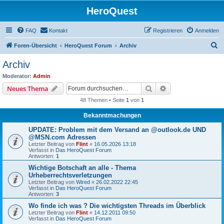
HeroQuest
FAQ
Kontakt
Registrieren
Anmelden
S
Foren-Übersicht
HeroQuest Forum
Archiv
u
Archiv
c
Moderator:
Admin
h
Suche
Erweiterte Suche
Neues Thema
e
48 Themen • Seite
1
von
1
Bekanntmachungen
UPDATE: Problem mit dem Versand an @outlook.de UND
@MSN.com Adressen
Letzter Beitrag von
Flint
«
16.05.2026 13:18
Verfasst in
Das HeroQuest Forum
Antworten:
1
Wichtige Botschaft an alle - Thema
Urheberrechtsverletzungen
Letzter Beitrag von
Wired
«
26.02.2022 22:45
Verfasst in
Das HeroQuest Forum
Antworten:
3
Wo finde ich was ? Die wichtigsten Threads im Überblick
Letzter Beitrag von
Flint
«
14.12.2011 09:50
Verfasst in
Das HeroQuest Forum