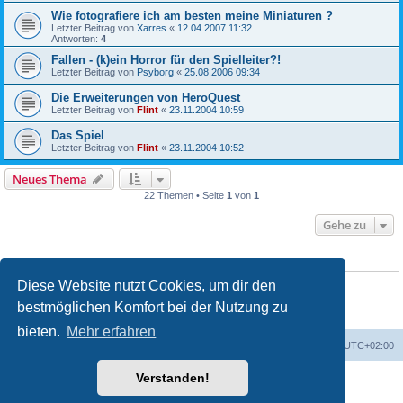
Wie fotografiere ich am besten meine Miniaturen ?
Letzter Beitrag von
Xarres
«
12.04.2007 11:32
Antworten:
4
Fallen - (k)ein Horror für den Spielleiter?!
Letzter Beitrag von
Psyborg
«
25.08.2006 09:34
Die Erweiterungen von HeroQuest
Letzter Beitrag von
Flint
«
23.11.2004 10:59
Das Spiel
Letzter Beitrag von
Flint
«
23.11.2004 10:52
Neues Thema
22 Themen • Seite
1
von
1
Gehe zu
BERECHTIGUNGEN IN DIESEM FORUM
Du darfst
keine
neuen Themen in diesem Forum erstellen.
Diese Website nutzt Cookies, um dir den
Du darfst
keine
Antworten zu Themen in diesem Forum erstellen.
bestmöglichen Komfort bei der Nutzung zu
Du darfst deine Beiträge in diesem Forum
nicht
ändern.
Du darfst deine Beiträge in diesem Forum
nicht
löschen.
bieten.
Mehr erfahren
Foren-Übersicht
Alle Zeiten sind
UTC+02:00
Verstanden!
Powered by
phpBB
® Forum Software © phpBB Limited
Deutsche Übersetzung durch
phpBB.de