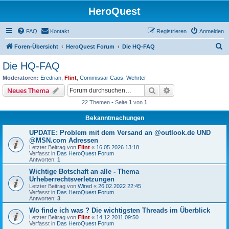
HeroQuest
FAQ
Kontakt
Registrieren
Anmelden
S
Foren-Übersicht
HeroQuest Forum
Die HQ-FAQ
u
Die HQ-FAQ
c
Moderatoren:
Eredrian
,
Flint
,
Commissar Caos
,
Wehrter
h
Suche
Erweiterte Suche
Neues Thema
e
22 Themen • Seite
1
von
1
Bekanntmachungen
UPDATE: Problem mit dem Versand an @outlook.de UND
@MSN.com Adressen
Letzter Beitrag von
Flint
«
16.05.2026 13:18
Verfasst in
Das HeroQuest Forum
Antworten:
1
Wichtige Botschaft an alle - Thema
Urheberrechtsverletzungen
Letzter Beitrag von
Wired
«
26.02.2022 22:45
Verfasst in
Das HeroQuest Forum
Antworten:
3
Wo finde ich was ? Die wichtigsten Threads im Überblick
Letzter Beitrag von
Flint
«
14.12.2011 09:50
Verfasst in
Das HeroQuest Forum