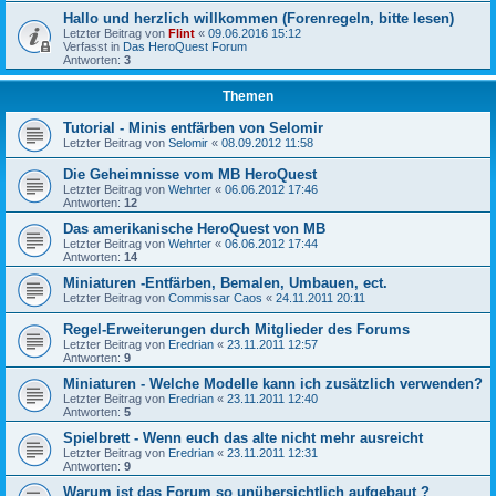
Hallo und herzlich willkommen (Forenregeln, bitte lesen)
Letzter Beitrag von
Flint
«
09.06.2016 15:12
Verfasst in
Das HeroQuest Forum
Antworten:
3
Themen
Tutorial - Minis entfärben von Selomir
Letzter Beitrag von
Selomir
«
08.09.2012 11:58
Die Geheimnisse vom MB HeroQuest
Letzter Beitrag von
Wehrter
«
06.06.2012 17:46
Antworten:
12
Das amerikanische HeroQuest von MB
Letzter Beitrag von
Wehrter
«
06.06.2012 17:44
Antworten:
14
Miniaturen -Entfärben, Bemalen, Umbauen, ect.
Letzter Beitrag von
Commissar Caos
«
24.11.2011 20:11
Regel-Erweiterungen durch Mitglieder des Forums
Letzter Beitrag von
Eredrian
«
23.11.2011 12:57
Antworten:
9
Miniaturen - Welche Modelle kann ich zusätzlich verwenden?
Letzter Beitrag von
Eredrian
«
23.11.2011 12:40
Antworten:
5
Spielbrett - Wenn euch das alte nicht mehr ausreicht
Letzter Beitrag von
Eredrian
«
23.11.2011 12:31
Antworten:
9
Warum ist das Forum so unübersichtlich aufgebaut ?