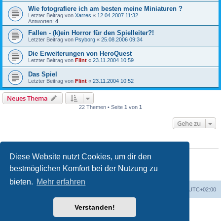
Wie fotografiere ich am besten meine Miniaturen ?
Letzter Beitrag von
Xarres
«
12.04.2007 11:32
Antworten:
4
Fallen - (k)ein Horror für den Spielleiter?!
Letzter Beitrag von
Psyborg
«
25.08.2006 09:34
Die Erweiterungen von HeroQuest
Letzter Beitrag von
Flint
«
23.11.2004 10:59
Das Spiel
Letzter Beitrag von
Flint
«
23.11.2004 10:52
Neues Thema
22 Themen • Seite
1
von
1
Gehe zu
BERECHTIGUNGEN IN DIESEM FORUM
Du darfst
keine
neuen Themen in diesem Forum erstellen.
Diese Website nutzt Cookies, um dir den
Du darfst
keine
Antworten zu Themen in diesem Forum erstellen.
bestmöglichen Komfort bei der Nutzung zu
Du darfst deine Beiträge in diesem Forum
nicht
ändern.
Du darfst deine Beiträge in diesem Forum
nicht
löschen.
bieten.
Mehr erfahren
Foren-Übersicht
Alle Zeiten sind
UTC+02:00
Verstanden!
Powered by
phpBB
® Forum Software © phpBB Limited
Deutsche Übersetzung durch
phpBB.de