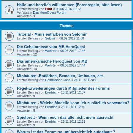
Hallo und herzlich willkommen (Forenregeln, bitte lesen)
Letzter Beitrag von
Flint
«
09.06.2016 15:12
Verfasst in
Das HeroQuest Forum
Antworten:
3
Themen
Tutorial - Minis entfärben von Selomir
Letzter Beitrag von
Selomir
«
08.09.2012 11:58
Die Geheimnisse vom MB HeroQuest
Letzter Beitrag von
Wehrter
«
06.06.2012 17:46
Antworten:
12
Das amerikanische HeroQuest von MB
Letzter Beitrag von
Wehrter
«
06.06.2012 17:44
Antworten:
14
Miniaturen -Entfärben, Bemalen, Umbauen, ect.
Letzter Beitrag von
Commissar Caos
«
24.11.2011 20:11
Regel-Erweiterungen durch Mitglieder des Forums
Letzter Beitrag von
Eredrian
«
23.11.2011 12:57
Antworten:
9
Miniaturen - Welche Modelle kann ich zusätzlich verwenden?
Letzter Beitrag von
Eredrian
«
23.11.2011 12:40
Antworten:
5
Spielbrett - Wenn euch das alte nicht mehr ausreicht
Letzter Beitrag von
Eredrian
«
23.11.2011 12:31
Antworten:
9
Warum ist das Forum so unübersichtlich aufgebaut ?