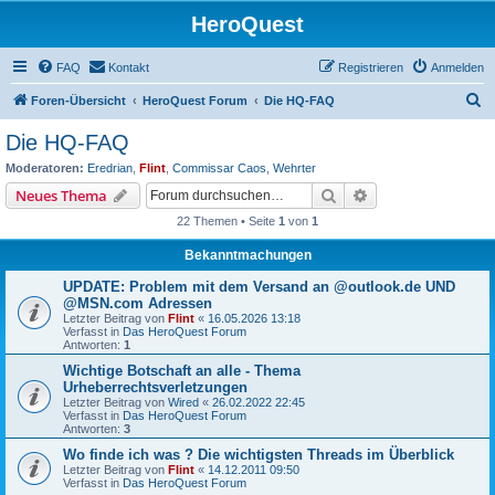
HeroQuest
FAQ
Kontakt
Registrieren
Anmelden
S
Foren-Übersicht
HeroQuest Forum
Die HQ-FAQ
u
Die HQ-FAQ
c
Moderatoren:
Eredrian
,
Flint
,
Commissar Caos
,
Wehrter
h
Suche
Erweiterte Suche
Neues Thema
e
22 Themen • Seite
1
von
1
Bekanntmachungen
UPDATE: Problem mit dem Versand an @outlook.de UND
@MSN.com Adressen
Letzter Beitrag von
Flint
«
16.05.2026 13:18
Verfasst in
Das HeroQuest Forum
Antworten:
1
Wichtige Botschaft an alle - Thema
Urheberrechtsverletzungen
Letzter Beitrag von
Wired
«
26.02.2022 22:45
Verfasst in
Das HeroQuest Forum
Antworten:
3
Wo finde ich was ? Die wichtigsten Threads im Überblick
Letzter Beitrag von
Flint
«
14.12.2011 09:50
Verfasst in
Das HeroQuest Forum