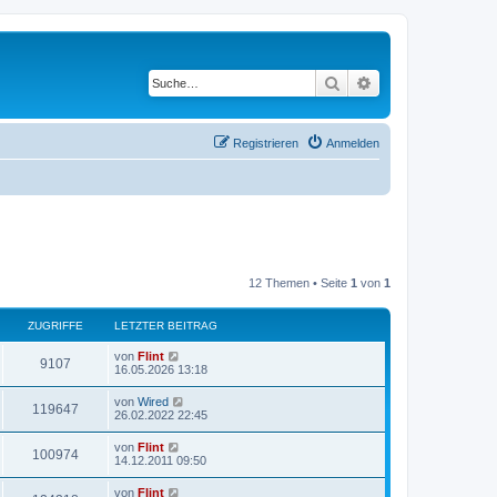
Suche
Erweiterte Suche
Registrieren
Anmelden
12 Themen • Seite
1
von
1
ZUGRIFFE
LETZTER BEITRAG
von
Flint
9107
16.05.2026 13:18
von
Wired
119647
26.02.2022 22:45
von
Flint
100974
14.12.2011 09:50
von
Flint