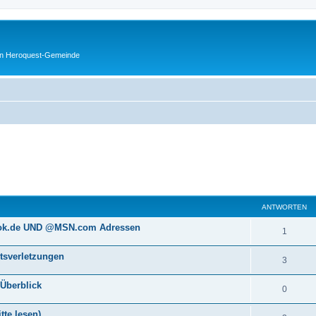
en Heroquest-Gemeinde
eiterte Suche
ANTWORTEN
ook.de UND @MSN.com Adressen
1
htsverletzungen
3
 Überblick
0
tte lesen)