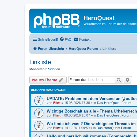
HeroQuest
Willkommen im Forum der deutsch
Schnellzugriff
FAQ
Kontakt
Foren-Übersicht
HeroQuest Forum
Linkliste
Linkliste
Moderator:
Sidorion
Suche
Erw
Neues Thema
BEKANNTMACHUNGEN
UPDATE: Problem mit dem Versand an @outl
von
Flint
»
15.03.2026 17:38
» in
Das HeroQuest Forum
Wichtige Botschaft an alle - Thema Urheberrec
von
Flint
»
09.06.2016 15:07
» in
Das HeroQuest Forum
Wo finde ich was ? Die wichtigsten Threads im
von
Flint
»
14.12.2011 09:50
» in
Das HeroQuest Forum
Hallo und herzlich willkommen (Forenregeln, bi