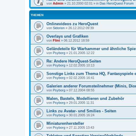
von
Admin
»
21.10.2000 02:01
» in
Das HeroQuest Forum
THEMEN
Onlinevideos zu HeroQuest
von
Sidorion
»
26.12.2012 09:39
Overlays und Grafiken
von
Flint
»
06.12.2012 18:59
Geländeteile für Warhammer und ähnliche Spie
von
Psyborg
»
21.01.2005 12:22
Re: Andere HeroQuest-Seiten
von
Psyborg
»
12.02.2005 10:13
Sonstige Links zum Thema HQ, Fantasyspiele e
von
Psyborg
»
02.02.2005 16:41
Galerien anderer Forumsteilnehmer (Minis, Dio
von
Psyborg
»
07.12.2004 08:55
Malen, Basteln, Modellieren und Zubehör
von
Psyborg
»
29.01.2005 11:31
Links zu Avatar- und Smilies - Seiten
von
Psyborg
»
30.01.2005 16:24
Miniaturenhersteller
von
Psyborg
»
27.11.2005 13:43
Tabletop und Sonstige Vereine/Verbände