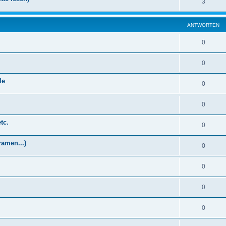
3
ANTWORTEN
0
0
le
0
0
tc.
0
ramen...)
0
0
0
0