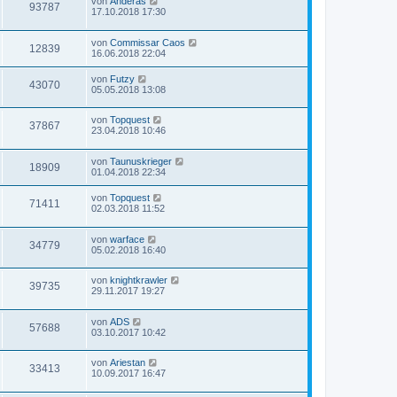
von
Anderas
93787
17.10.2018 17:30
von
Commissar Caos
12839
16.06.2018 22:04
von
Futzy
43070
05.05.2018 13:08
von
Topquest
37867
23.04.2018 10:46
von
Taunuskrieger
18909
01.04.2018 22:34
von
Topquest
71411
02.03.2018 11:52
von
warface
34779
05.02.2018 16:40
von
knightkrawler
39735
29.11.2017 19:27
von
ADS
57688
03.10.2017 10:42
von
Ariestan
33413
10.09.2017 16:47