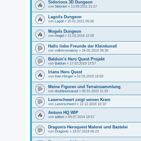
Sidorions 3D Dungeon
von
Sidorion
»
13.09.2011 21:27
Lagoils Dungeon
von
Lagoil
»
15.01.2012 00:28
Mogels Dungeon
von
mogel
»
21.03.2016 12:55
Hallo liebe Freunde der Kleinkunst!
von
volkervonalzey
»
26.05.2019 09:38
Balduin's Hero Quest Projekt
von
Balduin
»
17.02.2019 13:57
Irians Hero Quest
von
Irian Horger
»
02.05.2018 18:00
Meine Figuren und Terrainsammlung
von
doubleeesquad
»
05.01.2019 11:39
Laserschwert zeigt seinen Kram
von
Laserschwert
»
12.12.2018 16:10
Antons HQ WIP
von
adtbm
»
09.07.2014 18:57
Dragonis Heroquest Malerei und Bastelei
von
Dragonis
»
18.07.2018 00:23