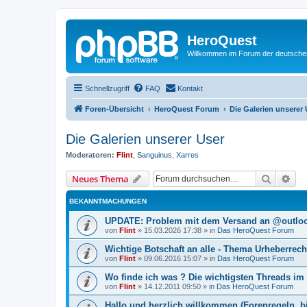
HeroQuest
Willkommen im Forum der deutsch
Schnellzugriff
FAQ
Kontakt
Foren-Übersicht
HeroQuest Forum
Die Galerien unserer 
Die Galerien unserer User
Moderatoren:
Flint
,
Sanguinus
,
Xarres
Suche
Erw
Neues Thema
BEKANNTMACHUNGEN
UPDATE: Problem mit dem Versand an @outl
von
Flint
»
15.03.2026 17:38
» in
Das HeroQuest Forum
Wichtige Botschaft an alle - Thema Urheberrec
von
Flint
»
09.06.2016 15:07
» in
Das HeroQuest Forum
Wo finde ich was ? Die wichtigsten Threads im
von
Flint
»
14.12.2011 09:50
» in
Das HeroQuest Forum
Hallo und herzlich willkommen (Forenregeln, bi