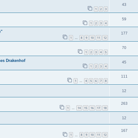
43
1
2
3
59
1
2
3
4
e"
177
1
8
9
10
11
12
…
70
1
2
3
4
5
ses Drakenhof
45
1
2
3
4
111
1
4
5
6
7
8
…
12
263
1
14
15
16
17
18
…
12
167
1
8
9
10
11
12
…