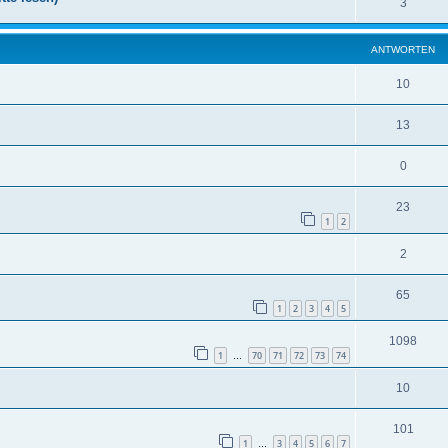
3
ANTWORTEN
10
13
0
23
1
2
2
65
1
2
3
4
5
1098
1
70
71
72
73
74
…
10
101
1
3
4
5
6
7
…