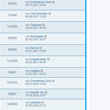
von
Commissar Caos
59524
20.07.2017 21:01
von
The Desertfox
70194
06.06.2017 13:00
von
Topquest
143390
18.04.2017 09:26
von
Asmodaine
83259
07.02.2017 18:27
von
Xarres
59083
31.01.2017 13:06
von
knightkrawler
112346
26.01.2017 05:29
von
Legolas
24967
12.01.2017 10:51
von
Commissar Caos
185101
18.07.2016 12:54
von
Gareth Jax
28687
14.06.2016 10:07
von
Iwanhoa
140560
23.05.2016 23:17