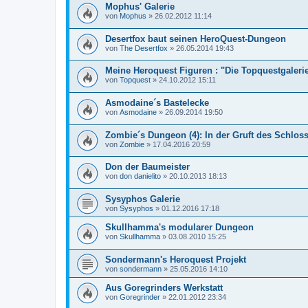
Mophus' Galerie
von
Mophus
»
26.02.2012 11:14
Desertfox baut seinen HeroQuest-Dungeon
von
The Desertfox
»
26.05.2014 19:43
Meine Heroquest Figuren : "Die Topquestgaleri
von
Topquest
»
24.10.2012 15:11
Asmodaine´s Bastelecke
von
Asmodaine
»
26.09.2014 19:50
Zombie´s Dungeon (4): In der Gruft des Schlos
von
Zombie
»
17.04.2016 20:59
Don der Baumeister
von
don danielito
»
20.10.2013 18:13
Sysyphos Galerie
von
Sysyphos
»
01.12.2016 17:18
Skullhamma's modularer Dungeon
von
Skullhamma
»
03.08.2010 15:25
Sondermann's Heroquest Projekt
von
sondermann
»
25.05.2016 14:10
Aus Goregrinders Werkstatt
von
Goregrinder
»
22.01.2012 23:34