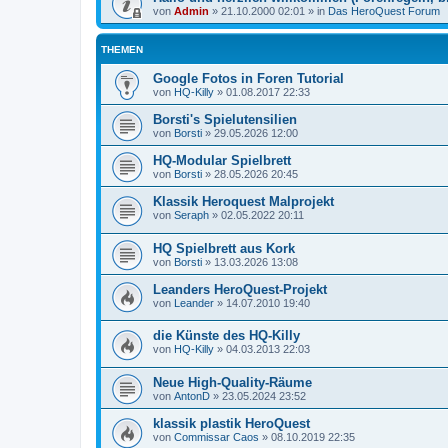
von
Admin
»
21.10.2000 02:01
» in
Das HeroQuest Forum
THEMEN
Google Fotos in Foren Tutorial
von
HQ-Killy
»
01.08.2017 22:33
Borsti's Spielutensilien
von
Borsti
»
29.05.2026 12:00
HQ-Modular Spielbrett
von
Borsti
»
28.05.2026 20:45
Klassik Heroquest Malprojekt
von
Seraph
»
02.05.2022 20:11
HQ Spielbrett aus Kork
von
Borsti
»
13.03.2026 13:08
Leanders HeroQuest-Projekt
von
Leander
»
14.07.2010 19:40
die Künste des HQ-Killy
von
HQ-Killy
»
04.03.2013 22:03
Neue High-Quality-Räume
von
AntonD
»
23.05.2024 23:52
klassik plastik HeroQuest
von
Commissar Caos
»
08.10.2019 22:35