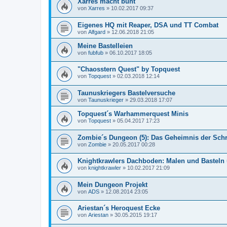
Xarres macht bunt
von
Xarres
»
10.02.2017 09:37
Eigenes HQ mit Reaper, DSA und TT Combat
von
Alfgard
»
12.06.2018 21:05
Meine Bastelleien
von
fubfub
»
06.10.2017 18:05
"Chaosstern Quest" by Topquest
von
Topquest
»
02.03.2018 12:14
Taunuskriegers Bastelversuche
von
Taunuskrieger
»
29.03.2018 17:07
Topquest´s Warhammerquest Minis
von
Topquest
»
05.04.2017 17:23
Zombie´s Dungeon (5): Das Geheimnis der Sc
von
Zombie
»
20.05.2017 00:28
Knightkrawlers Dachboden: Malen und Basteln
von
knightkrawler
»
10.02.2017 21:09
Mein Dungeon Projekt
von
ADS
»
12.08.2014 23:05
Ariestan´s Heroquest Ecke
von
Ariestan
»
30.05.2015 19:17