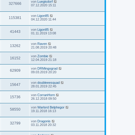
von
Luegisdorf
327666
07.12.2020 15:11
von
Ligon85
115381
04.12.2020 11:44
von
Ligon85
41443
01.11.2019 13:08
von
Raven
13262
21.08.2019 20:48
von
Zombie
16152
12.04.2019 21:18
von
DRMingograd
62909
09.03.2019 20:20
von
doubleeesquad
15647
28.01.2019 22:45
von
CorranHorn
15736
26.12.2018 09:50
von
Warlord Belphegor
58550
19.11.2018 16:13
von
Dragonis
32799
03.11.2018 20:32