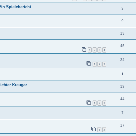
in Spielebericht
3
9
13
45
1
2
3
4
34
1
2
3
1
Richter Kreugar
13
44
1
2
3
7
17
1
2