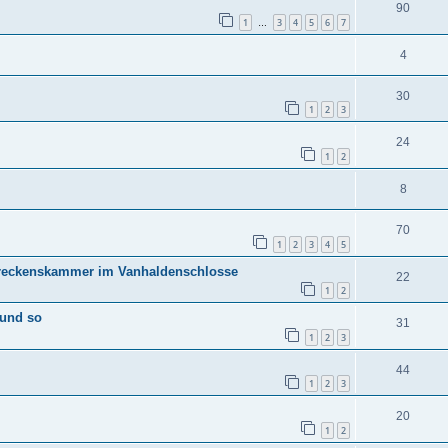
90
1
3
4
5
6
7
…
4
30
1
2
3
24
1
2
8
70
1
2
3
4
5
hreckenskammer im Vanhaldenschlosse
22
1
2
 und so
31
1
2
3
44
1
2
3
20
1
2