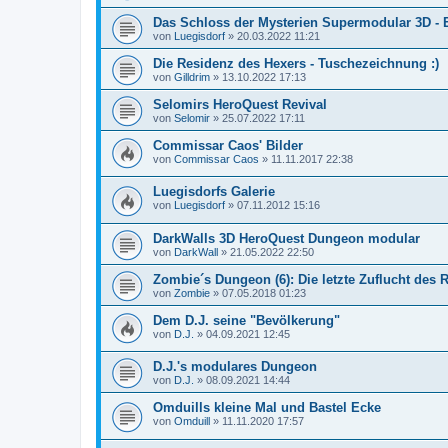
Das Schloss der Mysterien Supermodular 3D - E
von
Luegisdorf
»
20.03.2022 11:21
Die Residenz des Hexers - Tuschezeichnung :)
von
Gilldrim
»
13.10.2022 17:13
Selomirs HeroQuest Revival
von
Selomir
»
25.07.2022 17:11
Commissar Caos' Bilder
von
Commissar Caos
»
11.11.2017 22:38
Luegisdorfs Galerie
von
Luegisdorf
»
07.11.2012 15:16
DarkWalls 3D HeroQuest Dungeon modular
von
DarkWall
»
21.05.2022 22:50
Zombie´s Dungeon (6): Die letzte Zuflucht des 
von
Zombie
»
07.05.2018 01:23
Dem D.J. seine "Bevölkerung"
von
D.J.
»
04.09.2021 12:45
D.J.'s modulares Dungeon
von
D.J.
»
08.09.2021 14:44
Omduills kleine Mal und Bastel Ecke
von
Omduill
»
11.11.2020 17:57