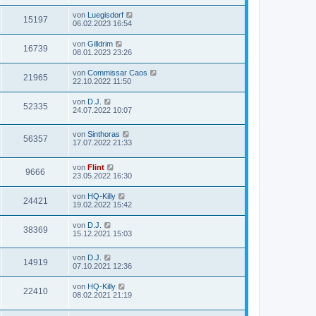
von
Luegisdorf
15197
06.02.2023 16:54
von
Gilldrim
16739
08.01.2023 23:26
von
Commissar Caos
21965
22.10.2022 11:50
von
D.J.
52335
24.07.2022 10:07
von
Sinthoras
56357
17.07.2022 21:33
von
Flint
9666
23.05.2022 16:30
von
HQ-Killy
24421
19.02.2022 15:42
von
D.J.
38369
15.12.2021 15:03
von
D.J.
14919
07.10.2021 12:36
von
HQ-Killy
22410
08.02.2021 21:19