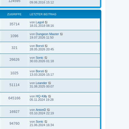
124595
09.06.2016 15:12
ZUGRIFFE
LETZTER BEITRAG
von
Lagoil
35714
18.01.2018 08:16
von
Dungeon Master
1096
19.07.2026 11:50
von
Borsti
321
28.05.2026 20:45
von
Sonic
26626
30.03.2026 01:18
von
Borsti
1025
13.03.2026 15:17
von
Leander
51114
31.08.2025 00:07
von
HQ-Killy
645166
05.11.2024 19:28
von
AntonD
16927
03.10.2024 22:19
von
Sonic
94760
21.06.2024 16:34