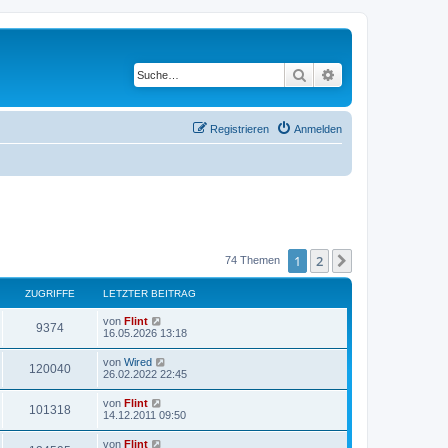
Suche
Erweiterte Suche
Registrieren
Anmelden
1
2
Nächste
74 Themen
ZUGRIFFE
LETZTER BEITRAG
von
Flint
9374
16.05.2026 13:18
von
Wired
120040
26.02.2022 22:45
von
Flint
101318
14.12.2011 09:50
von
Flint