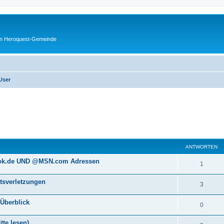
en Heroquest-Gemeinde
User
eiterte Suche
ANTWORTEN
ook.de UND @MSN.com Adressen
1
htsverletzungen
3
 Überblick
0
tte lesen)