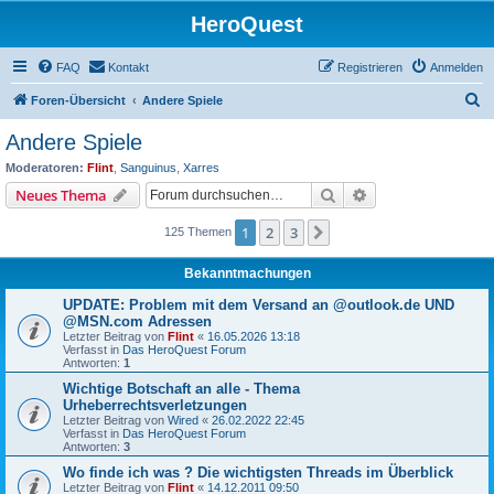
HeroQuest
FAQ
Kontakt
Registrieren
Anmelden
S
Foren-Übersicht
Andere Spiele
u
Andere Spiele
c
Moderatoren:
Flint
,
Sanguinus
,
Xarres
h
Suche
Erweiterte Suche
Neues Thema
e
1
2
3
Nächste
125 Themen
Bekanntmachungen
UPDATE: Problem mit dem Versand an @outlook.de UND
@MSN.com Adressen
Letzter Beitrag von
Flint
«
16.05.2026 13:18
Verfasst in
Das HeroQuest Forum
Antworten:
1
Wichtige Botschaft an alle - Thema
Urheberrechtsverletzungen
Letzter Beitrag von
Wired
«
26.02.2022 22:45
Verfasst in
Das HeroQuest Forum
Antworten:
3
Wo finde ich was ? Die wichtigsten Threads im Überblick
Letzter Beitrag von
Flint
«
14.12.2011 09:50