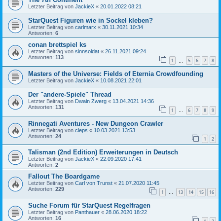
Letzter Beitrag von
JackieX
«
20.01.2022 08:21
StarQuest Figuren wie in Sockel kleben?
Letzter Beitrag von
carlmarx
«
30.11.2021 10:34
Antworten:
6
conan brettspiel ks
Letzter Beitrag von
sinnsoldat
«
26.11.2021 09:24
Antworten:
113
1
5
6
7
8
…
Masters of the Universe: Fields of Eternia Crowdfounding
Letzter Beitrag von
JackieX
«
10.08.2021 22:01
Der "andere-Spiele" Thread
Letzter Beitrag von
Dwain Zwerg
«
13.04.2021 14:36
Antworten:
131
1
6
7
8
9
…
Rinnegati Aventures - New Dungeon Crawler
Letzter Beitrag von
cleps
«
10.03.2021 13:53
Antworten:
24
1
2
Talisman (2nd Edition) Erweiterungen in Deutsch
Letzter Beitrag von
JackieX
«
22.09.2020 17:41
Antworten:
2
Fallout The Boardgame
Letzter Beitrag von
Carl von Trunst
«
21.07.2020 11:45
Antworten:
229
1
13
14
15
16
…
Suche Forum für StarQuest Regelfragen
Letzter Beitrag von
Panthauer
«
28.06.2020 18:22
Antworten:
16