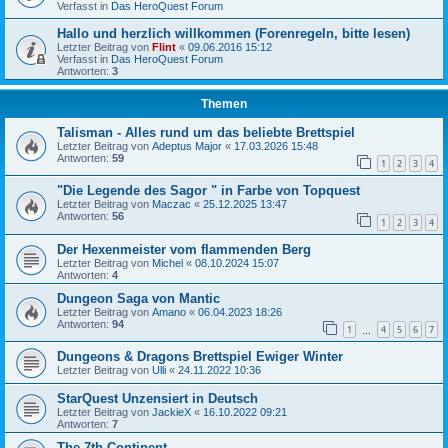
Verfasst in
Das HeroQuest Forum
Hallo und herzlich willkommen (Forenregeln, bitte lesen)
Letzter Beitrag von
Flint
«
09.06.2016 15:12
Verfasst in
Das HeroQuest Forum
Antworten:
3
Themen
Talisman - Alles rund um das beliebte Brettspiel
Letzter Beitrag von
Adeptus Major
«
17.03.2026 15:48
Antworten:
59
1
2
3
4
"Die Legende des Sagor " in Farbe von Topquest
Letzter Beitrag von
Maczac
«
25.12.2025 13:47
Antworten:
56
1
2
3
4
Der Hexenmeister vom flammenden Berg
Letzter Beitrag von
Michel
«
08.10.2024 15:07
Antworten:
4
Dungeon Saga von Mantic
Letzter Beitrag von
Amano
«
06.04.2023 18:26
Antworten:
94
1
4
5
6
7
…
Dungeons & Dragons Brettspiel Ewiger Winter
Letzter Beitrag von
Ulli
«
24.11.2022 10:36
StarQuest Unzensiert in Deutsch
Letzter Beitrag von
JackieX
«
16.10.2022 09:21
Antworten:
7
The 7th Continent