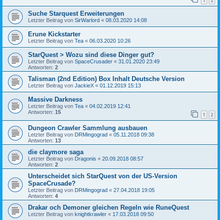
1
2
Suche Starquest Erweiterungen
Letzter Beitrag von
SirWarlord
«
08.03.2020 14:08
Erune Kickstarter
Letzter Beitrag von
Tea
«
06.03.2020 10:26
StarQuest > Wozu sind diese Dinger gut?
Letzter Beitrag von
SpaceCrusader
«
31.01.2020 23:49
Antworten:
2
Talisman (2nd Edition) Box Inhalt Deutsche Version
Letzter Beitrag von
JackieX
«
01.12.2019 15:13
Massive Darkness
Letzter Beitrag von
Tea
«
04.02.2019 12:41
Antworten:
15
1
2
Dungeon Crawler Sammlung ausbauen
Letzter Beitrag von
DRMingograd
«
05.11.2018 09:38
Antworten:
13
die claymore saga
Letzter Beitrag von
Dragonis
«
20.09.2018 08:57
Antworten:
2
Unterscheidet sich StarQuest von der US-Version
SpaceCrusade?
Letzter Beitrag von
DRMingograd
«
27.04.2018 19:05
Antworten:
4
Drakar och Demoner gleichen Regeln wie RuneQuest
Letzter Beitrag von
knightkrawler
«
17.03.2018 09:50