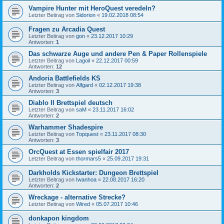
Vampire Hunter mit HeroQuest veredeln?
Letzter Beitrag von
Sidorion
«
19.02.2018 08:54
Fragen zu Arcadia Quest
Letzter Beitrag von
gon
«
23.12.2017 10:29
Antworten:
1
Das schwarze Auge und andere Pen & Paper Rollenspiele
Letzter Beitrag von
Lagoil
«
22.12.2017 00:59
Antworten:
12
Andoria Battlefields KS
Letzter Beitrag von
Alfgard
«
02.12.2017 19:38
Antworten:
3
Diablo II Brettspiel deutsch
Letzter Beitrag von
saM
«
23.11.2017 16:02
Antworten:
2
Warhammer Shadespire
Letzter Beitrag von
Topquest
«
23.11.2017 08:30
Antworten:
3
OrcQuest at Essen spielfair 2017
Letzter Beitrag von
thormars5
«
25.09.2017 19:31
Darkholds Kickstarter: Dungeon Brettspiel
Letzter Beitrag von
Iwanhoa
«
22.08.2017 16:20
Antworten:
2
Wreckage - alternative Strecke?
Letzter Beitrag von
Wired
«
05.07.2017 10:46
donkapon kingdom