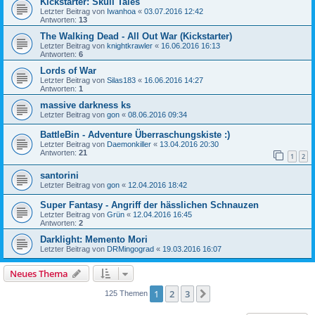
Kickstarter: Skull Tales
Letzter Beitrag von
Iwanhoa
«
03.07.2016 12:42
Antworten:
13
The Walking Dead - All Out War (Kickstarter)
Letzter Beitrag von
knightkrawler
«
16.06.2016 16:13
Antworten:
6
Lords of War
Letzter Beitrag von
Silas183
«
16.06.2016 14:27
Antworten:
1
massive darkness ks
Letzter Beitrag von
gon
«
08.06.2016 09:34
BattleBin - Adventure Überraschungskiste :)
Letzter Beitrag von
Daemonkiller
«
13.04.2016 20:30
Antworten:
21
1
2
santorini
Letzter Beitrag von
gon
«
12.04.2016 18:42
Super Fantasy - Angriff der hässlichen Schnauzen
Letzter Beitrag von
Grün
«
12.04.2016 16:45
Antworten:
2
Darklight: Memento Mori
Letzter Beitrag von
DRMingograd
«
19.03.2016 16:07
Neues Thema
1
2
3
Nächste
125 Themen