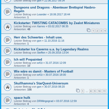
Letzter Beitrag von
gon
«
22.06.2017 09:34
Dungeons und Dragons - Abenteuer Brettspiel Hasbro-
Regeln
Letzter Beitrag von
Leander
«
18.06.2017 18:44
Antworten:
1
Kickstarter: TWISTING CATACOMBS by Zealot Miniatures
Letzter Beitrag von
Xarres
«
03.02.2017 08:35
Antworten:
48
1
2
3
4
Herr des Schwertes - Inhalt usw.
Letzter Beitrag von
gon
«
11.10.2016 11:16
Antworten:
1
Kickstarter Ice Caverns u.a. by Legendary Realms
Letzter Beitrag von
Steffen
«
25.09.2016 13:04
Ich will Prepainted
Letzter Beitrag von
w41t
«
31.07.2016 12:09
Antworten:
10
Wie wäre es damit - Masters of Football
Letzter Beitrag von
w41t
«
30.07.2016 18:00
Antworten:
1
Skullhamma's StarQuest-Universum
Letzter Beitrag von
gon
«
30.07.2016 08:20
Antworten:
156
1
8
9
10
11
…
space hulk
Letzter Beitrag von
DRMingograd
«
03.07.2016 12:59
Antworten:
4