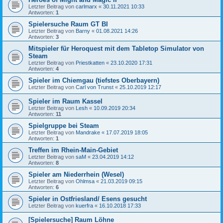
Letzter Beitrag von
carlmarx
«
30.11.2021 10:33
Antworten:
1
Spielersuche Raum GT BI
Letzter Beitrag von
Barny
«
01.08.2021 14:26
Antworten:
3
Mitspieler für Heroquest mit dem Tabletop Simulator von
Steam
Letzter Beitrag von
Priestkatten
«
23.10.2020 17:31
Antworten:
4
Spieler im Chiemgau (tiefstes Oberbayern)
Letzter Beitrag von
Carl von Trunst
«
25.10.2019 12:17
Spieler im Raum Kassel
Letzter Beitrag von
Lesh
«
10.09.2019 20:34
Antworten:
11
Spielgruppe bei Steam
Letzter Beitrag von
Mandrake
«
17.07.2019 18:05
Antworten:
1
Treffen im Rhein-Main-Gebiet
Letzter Beitrag von
saM
«
23.04.2019 14:12
Antworten:
8
Spieler am Niederrhein (Wesel)
Letzter Beitrag von
Ohlmsa
«
21.03.2019 09:15
Antworten:
6
Spieler in Ostfriesland/ Esens gesucht
Letzter Beitrag von
kuerfra
«
16.10.2018 17:33
[Spielersuche] Raum Löhne