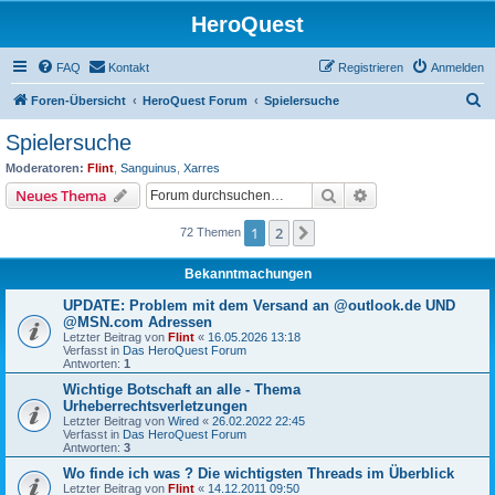
HeroQuest
FAQ
Kontakt
Registrieren
Anmelden
S
Foren-Übersicht
HeroQuest Forum
Spielersuche
u
Spielersuche
c
Moderatoren:
Flint
,
Sanguinus
,
Xarres
h
Suche
Erweiterte Suche
Neues Thema
e
1
2
Nächste
72 Themen
Bekanntmachungen
UPDATE: Problem mit dem Versand an @outlook.de UND
@MSN.com Adressen
Letzter Beitrag von
Flint
«
16.05.2026 13:18
Verfasst in
Das HeroQuest Forum
Antworten:
1
Wichtige Botschaft an alle - Thema
Urheberrechtsverletzungen
Letzter Beitrag von
Wired
«
26.02.2022 22:45
Verfasst in
Das HeroQuest Forum
Antworten:
3
Wo finde ich was ? Die wichtigsten Threads im Überblick
Letzter Beitrag von
Flint
«
14.12.2011 09:50