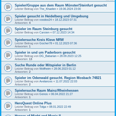
Spieler/Gruppe aus dem Raum Münster/Steinfurt gesucht
Letzter Beitrag von
The_Khaelen
«
19.06.2024 23:00
Spieler gesucht in Heidelberg und Umgebung
Letzter Beitrag von
voodoo24
«
18.12.2023 07:31
Antworten:
4
Spieler im Raum Steinburg gesucht
Letzter Beitrag von
Carsten
«
07.12.2023 14:34
Spielersuche Kreis Kleve NRW
Letzter Beitrag von
Gocher78
«
01.12.2023 07:36
Antworten:
1
Spieler in und um Paderborn gesucht
Letzter Beitrag von
DG_Babarian
«
28.09.2023 12:25
Antworten:
13
Suche Runde oder Mitspieler in Berlin
Letzter Beitrag von
Wolfheim
«
28.06.2023 01:12
Antworten:
2
Spieler im Odenwald gesucht. Region Mosbach 74821
Letzter Beitrag von
Avelances
«
11.07.2022 22:03
Antworten:
2
Spielersuche Raum Mainz/Rheinhessen
Letzter Beitrag von
Genos
«
06.04.2022 21:27
Antworten:
1
HeroQuest Online Plus
Letzter Beitrag von
Tolga
«
08.01.2022 22:49
Antworten:
1
Heroes of Might and Magic II