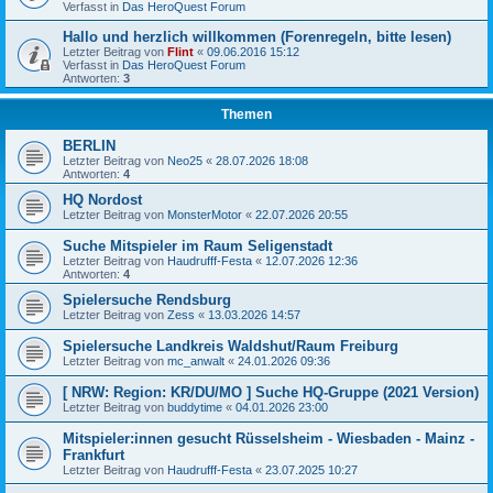
Verfasst in
Das HeroQuest Forum
Hallo und herzlich willkommen (Forenregeln, bitte lesen)
Letzter Beitrag von
Flint
«
09.06.2016 15:12
Verfasst in
Das HeroQuest Forum
Antworten:
3
Themen
BERLIN
Letzter Beitrag von
Neo25
«
28.07.2026 18:08
Antworten:
4
HQ Nordost
Letzter Beitrag von
MonsterMotor
«
22.07.2026 20:55
Suche Mitspieler im Raum Seligenstadt
Letzter Beitrag von
Haudrufff-Festa
«
12.07.2026 12:36
Antworten:
4
Spielersuche Rendsburg
Letzter Beitrag von
Zess
«
13.03.2026 14:57
Spielersuche Landkreis Waldshut/Raum Freiburg
Letzter Beitrag von
mc_anwalt
«
24.01.2026 09:36
[ NRW: Region: KR/DU/MO ] Suche HQ-Gruppe (2021 Version)
Letzter Beitrag von
buddytime
«
04.01.2026 23:00
Mitspieler:innen gesucht Rüsselsheim - Wiesbaden - Mainz -
Frankfurt
Letzter Beitrag von
Haudrufff-Festa
«
23.07.2025 10:27