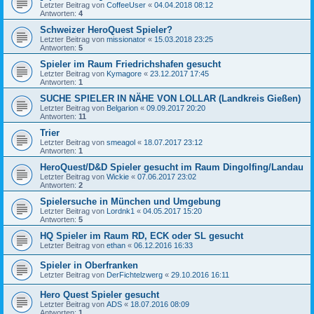
Letzter Beitrag von
CoffeeUser
«
04.04.2018 08:12
Antworten:
4
Schweizer HeroQuest Spieler?
Letzter Beitrag von
missionator
«
15.03.2018 23:25
Antworten:
5
Spieler im Raum Friedrichshafen gesucht
Letzter Beitrag von
Kymagore
«
23.12.2017 17:45
Antworten:
1
SUCHE SPIELER IN NÄHE VON LOLLAR (Landkreis Gießen)
Letzter Beitrag von
Belgarion
«
09.09.2017 20:20
Antworten:
11
Trier
Letzter Beitrag von
smeagol
«
18.07.2017 23:12
Antworten:
1
HeroQuest/D&D Spieler gesucht im Raum Dingolfing/Landau
Letzter Beitrag von
Wickie
«
07.06.2017 23:02
Antworten:
2
Spielersuche in München und Umgebung
Letzter Beitrag von
Lordnk1
«
04.05.2017 15:20
Antworten:
5
HQ Spieler im Raum RD, ECK oder SL gesucht
Letzter Beitrag von
ethan
«
06.12.2016 16:33
Spieler in Oberfranken
Letzter Beitrag von
DerFichtelzwerg
«
29.10.2016 16:11
Hero Quest Spieler gesucht
Letzter Beitrag von
ADS
«
18.07.2016 08:09
Antworten:
1