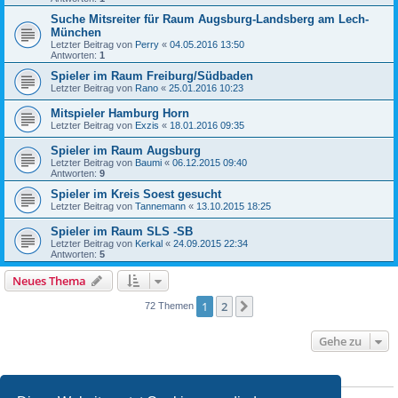
Suche Mitsreiter für Raum Augsburg-Landsberg am Lech-
München
Letzter Beitrag von
Perry
«
04.05.2016 13:50
Antworten:
1
Spieler im Raum Freiburg/Südbaden
Letzter Beitrag von
Rano
«
25.01.2016 10:23
Mitspieler Hamburg Horn
Letzter Beitrag von
Exzis
«
18.01.2016 09:35
Spieler im Raum Augsburg
Letzter Beitrag von
Baumi
«
06.12.2015 09:40
Antworten:
9
Spieler im Kreis Soest gesucht
Letzter Beitrag von
Tannemann
«
13.10.2015 18:25
Spieler im Raum SLS -SB
Letzter Beitrag von
Kerkal
«
24.09.2015 22:34
Antworten:
5
Neues Thema
1
2
Nächste
72 Themen
Gehe zu
BERECHTIGUNGEN IN DIESEM FORUM
Du darfst
keine
neuen Themen in diesem Forum erstellen.