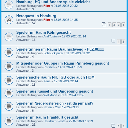
Hamburg, HQ und Andere spiele vieleicht
Letzter Beitrag von
Flint
«
01.06.2025 20:32
Antworten:
3
Heroquest in Hamburg
Letzter Beitrag von
Flint
«
13.05.2025 14:35
Antworten:
52
1
2
3
4
Spieler im Raum Köln gesucht
Letzter Beitrag von
AndYpsilon
«
17.03.2025 21:14
Antworten:
16
1
2
Spieler:innen im Raum Braunschweig - PLZ38xxx
Letzter Beitrag von
Schnuckiputzi
«
11.12.2024 11:32
Antworten:
4
Mitspieler oder Gruppe im Raum Pinneberg gesucht
Letzter Beitrag von
Carsten
«
14.11.2024 10:59
Antworten:
3
Spielersuche Raum NK, IGB oder auch HOM
Letzter Beitrag von
Kane
«
17.10.2024 22:14
Antworten:
11
Spieler aus Kassel und Umgebung gesucht
Letzter Beitrag von
WolfMoon
«
01.10.2024 11:59
Spieler in Niederösterreich - ist da jemand?
Letzter Beitrag von
Nefilin
«
26.07.2024 09:19
Antworten:
6
Spieler im Raum Frankfurt gesucht
Letzter Beitrag von
Haudrufff-Festa
«
22.07.2024 10:39
Antworten:
21
1
2