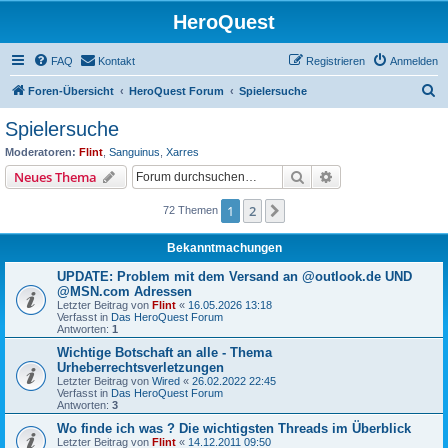
HeroQuest
FAQ
Kontakt
Registrieren
Anmelden
S
Foren-Übersicht
HeroQuest Forum
Spielersuche
u
Spielersuche
c
Moderatoren:
Flint
,
Sanguinus
,
Xarres
h
Suche
Erweiterte Suche
Neues Thema
e
1
2
Nächste
72 Themen
Bekanntmachungen
UPDATE: Problem mit dem Versand an @outlook.de UND
@MSN.com Adressen
Letzter Beitrag von
Flint
«
16.05.2026 13:18
Verfasst in
Das HeroQuest Forum
Antworten:
1
Wichtige Botschaft an alle - Thema
Urheberrechtsverletzungen
Letzter Beitrag von
Wired
«
26.02.2022 22:45
Verfasst in
Das HeroQuest Forum
Antworten:
3
Wo finde ich was ? Die wichtigsten Threads im Überblick
Letzter Beitrag von
Flint
«
14.12.2011 09:50