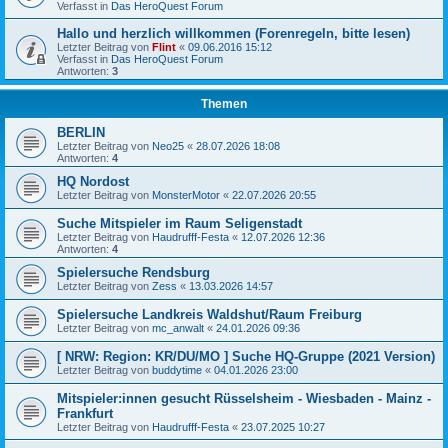
Verfasst in
Das HeroQuest Forum
Hallo und herzlich willkommen (Forenregeln, bitte lesen)
Letzter Beitrag von
Flint
«
09.06.2016 15:12
Verfasst in
Das HeroQuest Forum
Antworten:
3
Themen
BERLIN
Letzter Beitrag von
Neo25
«
28.07.2026 18:08
Antworten:
4
HQ Nordost
Letzter Beitrag von
MonsterMotor
«
22.07.2026 20:55
Suche Mitspieler im Raum Seligenstadt
Letzter Beitrag von
Haudrufff-Festa
«
12.07.2026 12:36
Antworten:
4
Spielersuche Rendsburg
Letzter Beitrag von
Zess
«
13.03.2026 14:57
Spielersuche Landkreis Waldshut/Raum Freiburg
Letzter Beitrag von
mc_anwalt
«
24.01.2026 09:36
[ NRW: Region: KR/DU/MO ] Suche HQ-Gruppe (2021 Version)
Letzter Beitrag von
buddytime
«
04.01.2026 23:00
Mitspieler:innen gesucht Rüsselsheim - Wiesbaden - Mainz -
Frankfurt
Letzter Beitrag von
Haudrufff-Festa
«
23.07.2025 10:27