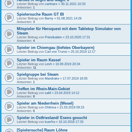
Letzter Beitrag von
carlmarx
«
30.11.2021 10:33
Antworten:
1
Spielersuche Raum GT BI
Letzter Beitrag von
Barny
«
01.08.2021 14:26
Antworten:
3
Mitspieler für Heroquest mit dem Tabletop Simulator von
Steam
Letzter Beitrag von
Priestkatten
«
23.10.2020 17:31
Antworten:
4
Spieler im Chiemgau (tiefstes Oberbayern)
Letzter Beitrag von
Carl von Trunst
«
25.10.2019 12:17
Spieler im Raum Kassel
Letzter Beitrag von
Lesh
«
10.09.2019 20:34
Antworten:
11
Spielgruppe bei Steam
Letzter Beitrag von
Mandrake
«
17.07.2019 18:05
Antworten:
1
Treffen im Rhein-Main-Gebiet
Letzter Beitrag von
saM
«
23.04.2019 14:12
Antworten:
8
Spieler am Niederrhein (Wesel)
Letzter Beitrag von
Ohlmsa
«
21.03.2019 09:15
Antworten:
6
Spieler in Ostfriesland/ Esens gesucht
Letzter Beitrag von
kuerfra
«
16.10.2018 17:33
[Spielersuche] Raum Löhne