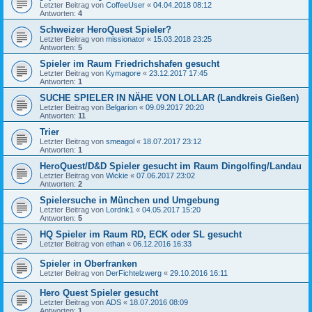
Letzter Beitrag von
CoffeeUser
«
04.04.2018 08:12
Antworten:
4
Schweizer HeroQuest Spieler?
Letzter Beitrag von
missionator
«
15.03.2018 23:25
Antworten:
5
Spieler im Raum Friedrichshafen gesucht
Letzter Beitrag von
Kymagore
«
23.12.2017 17:45
Antworten:
1
SUCHE SPIELER IN NÄHE VON LOLLAR (Landkreis Gießen)
Letzter Beitrag von
Belgarion
«
09.09.2017 20:20
Antworten:
11
Trier
Letzter Beitrag von
smeagol
«
18.07.2017 23:12
Antworten:
1
HeroQuest/D&D Spieler gesucht im Raum Dingolfing/Landau
Letzter Beitrag von
Wickie
«
07.06.2017 23:02
Antworten:
2
Spielersuche in München und Umgebung
Letzter Beitrag von
Lordnk1
«
04.05.2017 15:20
Antworten:
5
HQ Spieler im Raum RD, ECK oder SL gesucht
Letzter Beitrag von
ethan
«
06.12.2016 16:33
Spieler in Oberfranken
Letzter Beitrag von
DerFichtelzwerg
«
29.10.2016 16:11
Hero Quest Spieler gesucht
Letzter Beitrag von
ADS
«
18.07.2016 08:09
Antworten:
1