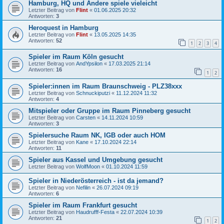
Hamburg, HQ und Andere spiele vieleicht
Letzter Beitrag von
Flint
«
01.06.2025 20:32
Antworten:
3
Heroquest in Hamburg
Letzter Beitrag von
Flint
«
13.05.2025 14:35
Antworten:
52
1
2
3
4
Spieler im Raum Köln gesucht
Letzter Beitrag von
AndYpsilon
«
17.03.2025 21:14
Antworten:
16
1
2
Spieler:innen im Raum Braunschweig - PLZ38xxx
Letzter Beitrag von
Schnuckiputzi
«
11.12.2024 11:32
Antworten:
4
Mitspieler oder Gruppe im Raum Pinneberg gesucht
Letzter Beitrag von
Carsten
«
14.11.2024 10:59
Antworten:
3
Spielersuche Raum NK, IGB oder auch HOM
Letzter Beitrag von
Kane
«
17.10.2024 22:14
Antworten:
11
Spieler aus Kassel und Umgebung gesucht
Letzter Beitrag von
WolfMoon
«
01.10.2024 11:59
Spieler in Niederösterreich - ist da jemand?
Letzter Beitrag von
Nefilin
«
26.07.2024 09:19
Antworten:
6
Spieler im Raum Frankfurt gesucht
Letzter Beitrag von
Haudrufff-Festa
«
22.07.2024 10:39
Antworten:
21
1
2