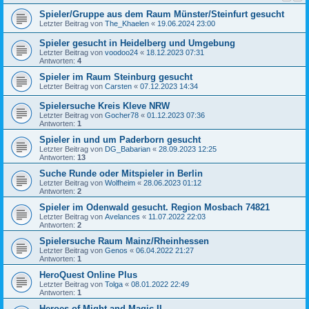
Spieler/Gruppe aus dem Raum Münster/Steinfurt gesucht
Letzter Beitrag von
The_Khaelen
«
19.06.2024 23:00
Spieler gesucht in Heidelberg und Umgebung
Letzter Beitrag von
voodoo24
«
18.12.2023 07:31
Antworten:
4
Spieler im Raum Steinburg gesucht
Letzter Beitrag von
Carsten
«
07.12.2023 14:34
Spielersuche Kreis Kleve NRW
Letzter Beitrag von
Gocher78
«
01.12.2023 07:36
Antworten:
1
Spieler in und um Paderborn gesucht
Letzter Beitrag von
DG_Babarian
«
28.09.2023 12:25
Antworten:
13
Suche Runde oder Mitspieler in Berlin
Letzter Beitrag von
Wolfheim
«
28.06.2023 01:12
Antworten:
2
Spieler im Odenwald gesucht. Region Mosbach 74821
Letzter Beitrag von
Avelances
«
11.07.2022 22:03
Antworten:
2
Spielersuche Raum Mainz/Rheinhessen
Letzter Beitrag von
Genos
«
06.04.2022 21:27
Antworten:
1
HeroQuest Online Plus
Letzter Beitrag von
Tolga
«
08.01.2022 22:49
Antworten:
1
Heroes of Might and Magic II