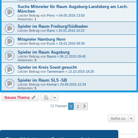
Suche Mitsreiter für Raum Augsburg-Landsberg am Lech-
München
Letzter Beitrag von
Perry
«
04.05.2016 13:50
Antworten:
1
Spieler im Raum Freiburg/Südbaden
Letzter Beitrag von
Rano
«
25.01.2016 10:23
Mitspieler Hamburg Horn
Letzter Beitrag von
Exzis
«
18.01.2016 09:35
Spieler im Raum Augsburg
Letzter Beitrag von
Baumi
«
06.12.2015 09:40
Antworten:
9
Spieler im Kreis Soest gesucht
Letzter Beitrag von
Tannemann
«
13.10.2015 18:25
Spieler im Raum SLS -SB
Letzter Beitrag von
Kerkal
«
24.09.2015 22:34
Antworten:
5
Neues Thema
1
2
Nächste
72 Themen
Gehe zu
BERECHTIGUNGEN IN DIESEM FORUM
Du darfst
keine
neuen Themen in diesem Forum erstellen.