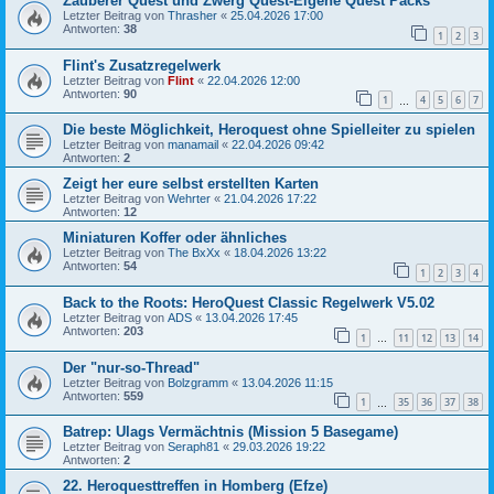
Zauberer Quest und Zwerg Quest-Eigene Quest Packs
Letzter Beitrag von
Thrasher
«
25.04.2026 17:00
Antworten:
38
1
2
3
Flint's Zusatzregelwerk
Letzter Beitrag von
Flint
«
22.04.2026 12:00
Antworten:
90
1
4
5
6
7
…
Die beste Möglichkeit, Heroquest ohne Spielleiter zu spielen
Letzter Beitrag von
manamail
«
22.04.2026 09:42
Antworten:
2
Zeigt her eure selbst erstellten Karten
Letzter Beitrag von
Wehrter
«
21.04.2026 17:22
Antworten:
12
Miniaturen Koffer oder ähnliches
Letzter Beitrag von
The BxXx
«
18.04.2026 13:22
Antworten:
54
1
2
3
4
Back to the Roots: HeroQuest Classic Regelwerk V5.02
Letzter Beitrag von
ADS
«
13.04.2026 17:45
Antworten:
203
1
11
12
13
14
…
Der "nur-so-Thread"
Letzter Beitrag von
Bolzgramm
«
13.04.2026 11:15
Antworten:
559
1
35
36
37
38
…
Batrep: Ulags Vermächtnis (Mission 5 Basegame)
Letzter Beitrag von
Seraph81
«
29.03.2026 19:22
Antworten:
2
22. Heroquesttreffen in Homberg (Efze)