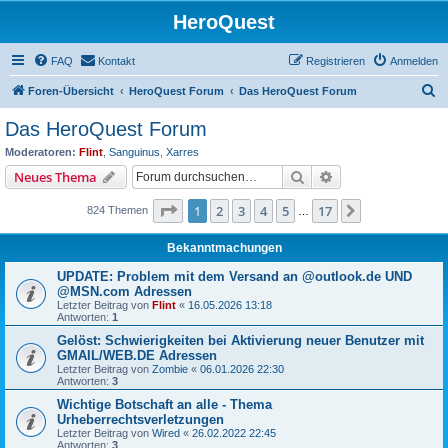
HeroQuest
FAQ
Kontakt
Registrieren
Anmelden
S
Foren-Übersicht
HeroQuest Forum
Das HeroQuest Forum
u
Das HeroQuest Forum
c
Moderatoren:
Flint
,
Sanguinus
,
Xarres
h
Suche
Erweiterte Suche
Neues Thema
e
Seite
1
von
17
1
2
3
4
5
17
Nächste
824 Themen
…
Bekanntmachungen
UPDATE: Problem mit dem Versand an @outlook.de UND
@MSN.com Adressen
Letzter Beitrag von
Flint
«
16.05.2026 13:18
Antworten:
1
Gelöst: Schwierigkeiten bei Aktivierung neuer Benutzer mit
GMAIL/WEB.DE Adressen
Letzter Beitrag von
Zombie
«
06.01.2026 22:30
Antworten:
3
Wichtige Botschaft an alle - Thema
Urheberrechtsverletzungen
Letzter Beitrag von
Wired
«
26.02.2022 22:45
Antworten:
3