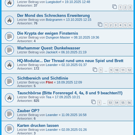
Letzter Beitrag von
Luegisdorf
«
19.10.2025 12:48
Antworten:
37
1
2
3
Der Mond des Schreckens Erweiterung
Letzter Beitrag von
Bolzgramm
«
13.10.2025 12:15
Antworten:
76
1
2
3
4
5
6
Die Krypta der ewigen Finsternis
Letzter Beitrag von
Dungeon Master
«
08.10.2025 19:36
Antworten:
4
Warhammer Quest: Dunkelwasser
Letzter Beitrag von
JackieX
«
06.10.2025 21:19
HQ-Modular... Der Thread rund ums neue Spiel und Brett
Letzter Beitrag von
Leander
«
02.10.2025 01:37
Antworten:
172
1
9
10
11
12
…
Sichtbereich und Sichtlinie
Letzter Beitrag von
Flint
«
18.09.2025 12:09
Antworten:
5
Tauschbörse (Bitte Forenregel 4, 4a, 8 und 9 beachten!!!)
Letzter Beitrag von
Tea
«
17.09.2025 10:21
Antworten:
825
1
53
54
55
56
…
Zauber OP?
Letzter Beitrag von
Leander
«
11.09.2025 16:58
Antworten:
6
Karten drucken lassen
Letzter Beitrag von
Leander
«
02.09.2025 01:26
Antworten:
3