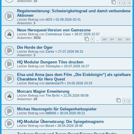
Antworten:
33
1
2
3
Regelerweiterung: Schwierigkeitsgrad und damit verbundene
Aktionen
Letzter Beitrag von
ADS
«
02.08.2026 02:41
Antworten:
3
Neue Heroquest-Version von Gamezone
Letzter Beitrag von
Commissar Caos
«
28.07.2026 22:57
Antworten:
3032
1
200
201
202
203
…
Die Horde der Oger
Letzter Beitrag von
Zartor
«
27.07.2026 06:15
Antworten:
3
HQ Modular Dungeon Tiles drucken
Letzter Beitrag von
Tommylou
«
20.07.2026 16:27
Elsa und Anna (aus dem Film „Die Eiskönigin“) als spielbare
Charaktere für Hero Quest
Letzter Beitrag von
darklestat79
«
24.05.2026 23:33
Morcars Magier Erweiterung
Letzter Beitrag von
The BxXx
«
21.05.2026 08:08
Antworten:
29
1
2
Michas Hausregeln für Gelegenheitsspieler
Letzter Beitrag von
MiB066
«
30.04.2026 09:22
HQ-Modular Übersetzung: Die Spiegelmagierin
Letzter Beitrag von
Borsti
«
28.04.2026 18:48