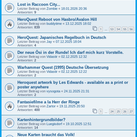
Lost in Raccoon City...
Letzter Beitrag von
Zombie
«
18.01.2026 20:36
Antworten:
9
HeroQuest Reboot von Hasbro/Avalon Hill
Letzter Beitrag von
buddytime
«
13.12.2025 18:02
Antworten:
839
1
53
54
55
56
…
HeroQuest: Japanisches Regelbuch in Deutsch
Letzter Beitrag von
Jay
«
07.12.2025 18:04
Antworten:
4
Der neue Ösi in der Runde! Ich darf mich kurz Vorstelle.
Letzter Beitrag von
Vidastir
«
02.12.2025 12:32
Antworten:
2
Warhammer Quest (1995) Deutsche Übersetzung
Letzter Beitrag von
Vidastir
«
02.12.2025 12:22
Antworten:
2
Heroquest artwork by Les Edwards - available as a print or
poster anywhere
Letzter Beitrag von
vysogota
«
24.11.2025 21:31
Antworten:
2
Fantasiefilme a la Herr der Ringe
Letzter Beitrag von
Zartor
«
19.11.2025 20:50
Antworten:
400
1
24
25
26
27
…
Kartenhintergrundbilder?
Letzter Beitrag von
Luegisdorf
«
19.10.2025 12:51
Antworten:
14
Neue Karten braucht das Volk!