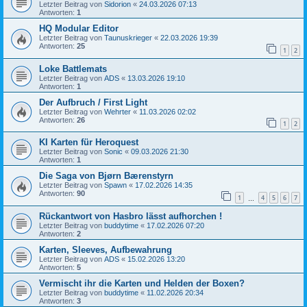
Letzter Beitrag von
Sidorion
«
24.03.2026 07:13
Antworten:
1
HQ Modular Editor
Letzter Beitrag von
Taunuskrieger
«
22.03.2026 19:39
Antworten:
25
1
2
Loke Battlemats
Letzter Beitrag von
ADS
«
13.03.2026 19:10
Antworten:
1
Der Aufbruch / First Light
Letzter Beitrag von
Wehrter
«
11.03.2026 02:02
Antworten:
26
1
2
KI Karten für Heroquest
Letzter Beitrag von
Sonic
«
09.03.2026 21:30
Antworten:
1
Die Saga von Bjørn Bærenstyrn
Letzter Beitrag von
Spawn
«
17.02.2026 14:35
Antworten:
90
1
4
5
6
7
…
Rückantwort von Hasbro lässt aufhorchen !
Letzter Beitrag von
buddytime
«
17.02.2026 07:20
Antworten:
2
Karten, Sleeves, Aufbewahrung
Letzter Beitrag von
ADS
«
15.02.2026 13:20
Antworten:
5
Vermischt ihr die Karten und Helden der Boxen?
Letzter Beitrag von
buddytime
«
11.02.2026 20:34
Antworten:
3