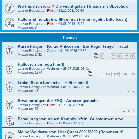
Wo finde ich was ? Die wichtigsten Threads im Überblick
Letzter Beitrag von
Flint
«
14.12.2011 09:50
Hallo und herzlich willkommen (Forenregeln, bitte lesen)
Letzter Beitrag von
Flint
«
09.06.2016 15:12
Antworten:
3
Themen
Kurze Fragen - Kurze Antworten - Ein Regel-Frage-Thread
Letzter Beitrag von
Zartor
«
01.08.2026 20:52
Antworten:
1411
1
92
93
94
95
…
Hallo, ich bin neu hier !!!
Letzter Beitrag von
Wehrter
«
25.07.2026 05:41
Antworten:
1774
1
116
117
118
119
…
Links für die Linkliste ---> Hier rein !!!
Letzter Beitrag von
Wehrter
«
04.09.2025 13:40
Antworten:
43
1
2
3
Erweiterungen der FAQ - Autoren gesucht
Letzter Beitrag von
Flint
«
11.03.2012 11:48
Antworten:
51
1
2
3
4
Bestellung von neuen Kampfwürfeln, Gussformen usw.
Letzter Beitrag von
Flint
«
15.06.2009 10:05
Meine Weltkarte von HeroQuest 2021/2022 (Rohentwurf)
Letzter Beitrag von
Wehrter
«
07.08.2026 11:40