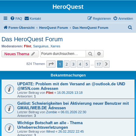
HeroQuest
FAQ
Kontakt
Registrieren
Anmelden
S
Foren-Übersicht
HeroQuest Forum
Das HeroQuest Forum
u
Das HeroQuest Forum
c
Moderatoren:
Flint
,
Sanguinus
,
Xarres
h
Suche
Erweiterte Suche
Neues Thema
e
Seite
1
von
17
1
2
3
4
5
17
Nächste
824 Themen
…
Bekanntmachungen
UPDATE: Problem mit dem Versand an @outlook.de UND
@MSN.com Adressen
Letzter Beitrag von
Flint
«
16.05.2026 13:18
Antworten:
1
Gelöst: Schwierigkeiten bei Aktivierung neuer Benutzer mit
GMAIL/WEB.DE Adressen
Letzter Beitrag von
Zombie
«
06.01.2026 22:30
Antworten:
3
Wichtige Botschaft an alle - Thema
Urheberrechtsverletzungen
Letzter Beitrag von
Wired
«
26.02.2022 22:45
Antworten:
3