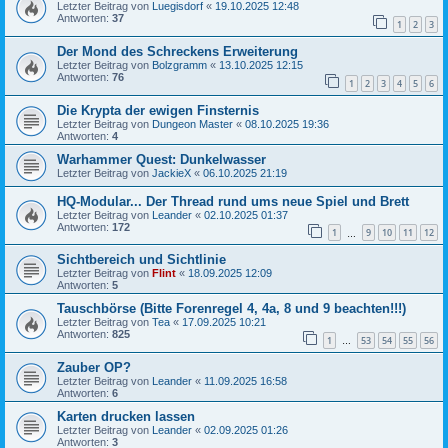
Letzter Beitrag von
Luegisdorf
«
19.10.2025 12:48
Antworten:
37
1
2
3
Der Mond des Schreckens Erweiterung
Letzter Beitrag von
Bolzgramm
«
13.10.2025 12:15
Antworten:
76
1
2
3
4
5
6
Die Krypta der ewigen Finsternis
Letzter Beitrag von
Dungeon Master
«
08.10.2025 19:36
Antworten:
4
Warhammer Quest: Dunkelwasser
Letzter Beitrag von
JackieX
«
06.10.2025 21:19
HQ-Modular... Der Thread rund ums neue Spiel und Brett
Letzter Beitrag von
Leander
«
02.10.2025 01:37
Antworten:
172
1
9
10
11
12
…
Sichtbereich und Sichtlinie
Letzter Beitrag von
Flint
«
18.09.2025 12:09
Antworten:
5
Tauschbörse (Bitte Forenregel 4, 4a, 8 und 9 beachten!!!)
Letzter Beitrag von
Tea
«
17.09.2025 10:21
Antworten:
825
1
53
54
55
56
…
Zauber OP?
Letzter Beitrag von
Leander
«
11.09.2025 16:58
Antworten:
6
Karten drucken lassen
Letzter Beitrag von
Leander
«
02.09.2025 01:26
Antworten:
3