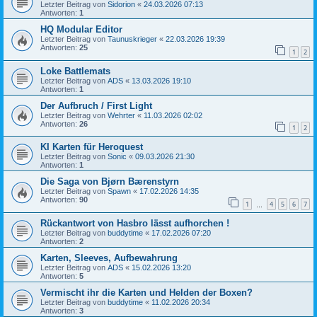
Letzter Beitrag von
Sidorion
«
24.03.2026 07:13
Antworten:
1
HQ Modular Editor
Letzter Beitrag von
Taunuskrieger
«
22.03.2026 19:39
Antworten:
25
1
2
Loke Battlemats
Letzter Beitrag von
ADS
«
13.03.2026 19:10
Antworten:
1
Der Aufbruch / First Light
Letzter Beitrag von
Wehrter
«
11.03.2026 02:02
Antworten:
26
1
2
KI Karten für Heroquest
Letzter Beitrag von
Sonic
«
09.03.2026 21:30
Antworten:
1
Die Saga von Bjørn Bærenstyrn
Letzter Beitrag von
Spawn
«
17.02.2026 14:35
Antworten:
90
1
4
5
6
7
…
Rückantwort von Hasbro lässt aufhorchen !
Letzter Beitrag von
buddytime
«
17.02.2026 07:20
Antworten:
2
Karten, Sleeves, Aufbewahrung
Letzter Beitrag von
ADS
«
15.02.2026 13:20
Antworten:
5
Vermischt ihr die Karten und Helden der Boxen?
Letzter Beitrag von
buddytime
«
11.02.2026 20:34
Antworten:
3