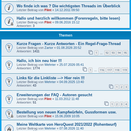
Wo finde ich was ? Die wichtigsten Threads im Überblick
Letzter Beitrag von
Flint
«
14.12.2011 09:50
Hallo und herzlich willkommen (Forenregeln, bitte lesen)
Letzter Beitrag von
Flint
«
09.06.2016 15:12
Antworten:
3
Themen
Kurze Fragen - Kurze Antworten - Ein Regel-Frage-Thread
Letzter Beitrag von
Zartor
«
01.08.2026 20:52
Antworten:
1411
1
92
93
94
95
…
Hallo, ich bin neu hier !!!
Letzter Beitrag von
Wehrter
«
25.07.2026 05:41
Antworten:
1774
1
116
117
118
119
…
Links für die Linkliste ---> Hier rein !!!
Letzter Beitrag von
Wehrter
«
04.09.2025 13:40
Antworten:
43
1
2
3
Erweiterungen der FAQ - Autoren gesucht
Letzter Beitrag von
Flint
«
11.03.2012 11:48
Antworten:
51
1
2
3
4
Bestellung von neuen Kampfwürfeln, Gussformen usw.
Letzter Beitrag von
Flint
«
15.06.2009 10:05
Meine Weltkarte von HeroQuest 2021/2022 (Rohentwurf)
Letzter Beitrag von
Wehrter
«
07.08.2026 11:40