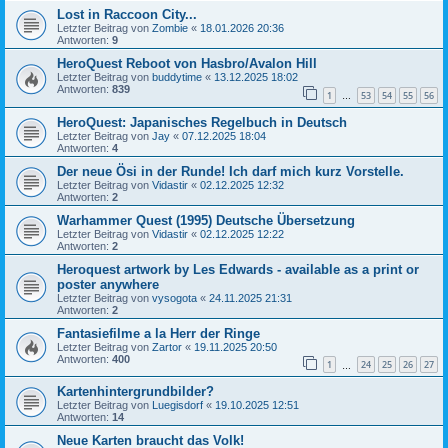
Lost in Raccoon City...
Letzter Beitrag von
Zombie
«
18.01.2026 20:36
Antworten:
9
HeroQuest Reboot von Hasbro/Avalon Hill
Letzter Beitrag von
buddytime
«
13.12.2025 18:02
Antworten:
839
1
53
54
55
56
…
HeroQuest: Japanisches Regelbuch in Deutsch
Letzter Beitrag von
Jay
«
07.12.2025 18:04
Antworten:
4
Der neue Ösi in der Runde! Ich darf mich kurz Vorstelle.
Letzter Beitrag von
Vidastir
«
02.12.2025 12:32
Antworten:
2
Warhammer Quest (1995) Deutsche Übersetzung
Letzter Beitrag von
Vidastir
«
02.12.2025 12:22
Antworten:
2
Heroquest artwork by Les Edwards - available as a print or
poster anywhere
Letzter Beitrag von
vysogota
«
24.11.2025 21:31
Antworten:
2
Fantasiefilme a la Herr der Ringe
Letzter Beitrag von
Zartor
«
19.11.2025 20:50
Antworten:
400
1
24
25
26
27
…
Kartenhintergrundbilder?
Letzter Beitrag von
Luegisdorf
«
19.10.2025 12:51
Antworten:
14
Neue Karten braucht das Volk!