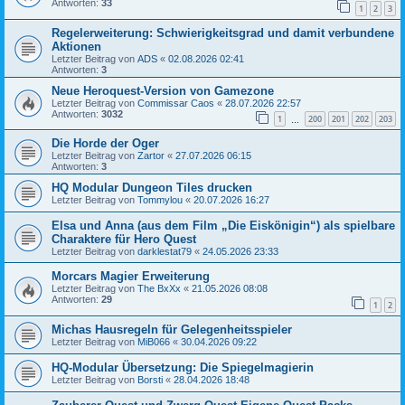
Antworten:
33
1
2
3
Regelerweiterung: Schwierigkeitsgrad und damit verbundene
Aktionen
Letzter Beitrag von
ADS
«
02.08.2026 02:41
Antworten:
3
Neue Heroquest-Version von Gamezone
Letzter Beitrag von
Commissar Caos
«
28.07.2026 22:57
Antworten:
3032
1
200
201
202
203
…
Die Horde der Oger
Letzter Beitrag von
Zartor
«
27.07.2026 06:15
Antworten:
3
HQ Modular Dungeon Tiles drucken
Letzter Beitrag von
Tommylou
«
20.07.2026 16:27
Elsa und Anna (aus dem Film „Die Eiskönigin“) als spielbare
Charaktere für Hero Quest
Letzter Beitrag von
darklestat79
«
24.05.2026 23:33
Morcars Magier Erweiterung
Letzter Beitrag von
The BxXx
«
21.05.2026 08:08
Antworten:
29
1
2
Michas Hausregeln für Gelegenheitsspieler
Letzter Beitrag von
MiB066
«
30.04.2026 09:22
HQ-Modular Übersetzung: Die Spiegelmagierin
Letzter Beitrag von
Borsti
«
28.04.2026 18:48