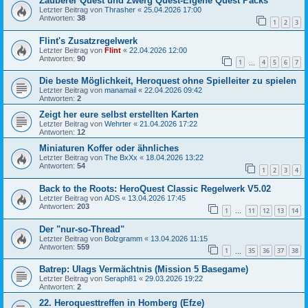
Zauberer Quest und Zwerg Quest-Eigene Quest Packs
Letzter Beitrag von
Thrasher
«
25.04.2026 17:00
Antworten:
38
1
2
3
Flint's Zusatzregelwerk
Letzter Beitrag von
Flint
«
22.04.2026 12:00
Antworten:
90
1
4
5
6
7
…
Die beste Möglichkeit, Heroquest ohne Spielleiter zu spielen
Letzter Beitrag von
manamail
«
22.04.2026 09:42
Antworten:
2
Zeigt her eure selbst erstellten Karten
Letzter Beitrag von
Wehrter
«
21.04.2026 17:22
Antworten:
12
Miniaturen Koffer oder ähnliches
Letzter Beitrag von
The BxXx
«
18.04.2026 13:22
Antworten:
54
1
2
3
4
Back to the Roots: HeroQuest Classic Regelwerk V5.02
Letzter Beitrag von
ADS
«
13.04.2026 17:45
Antworten:
203
1
11
12
13
14
…
Der "nur-so-Thread"
Letzter Beitrag von
Bolzgramm
«
13.04.2026 11:15
Antworten:
559
1
35
36
37
38
…
Batrep: Ulags Vermächtnis (Mission 5 Basegame)
Letzter Beitrag von
Seraph81
«
29.03.2026 19:22
Antworten:
2
22. Heroquesttreffen in Homberg (Efze)