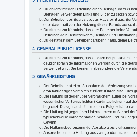
3. PFLICHTEN DES NUTZERS
Du erklärst mit der Erstellung eines Beitrags, dass er ke
Beiträgen verwendeten Links und Bilder zu setzen bzw.
Der Betreiber des Boards übt das Hausrecht aus. Bei V
oder dauerhaft von der Nutzung dieses Boards ausschlie
Du nimmst zur Kenntnis, dass der Betreiber keine Verantw
Betreiber, dein Benutzerkonto, Beiträge und Funktionen 
Du gestattest dem Betreiber darüber hinaus, deine Beit
4. GENERAL PUBLIC LICENSE
Du nimmst zur Kenntnis, dass es sich bei phpBB um eine
deutschsprachige Informationen werden durch die deuts
verwendet wird. Sie können insbesondere die Verwendun
5. GEWÄHRLEISTUNG
Der Betreiber haftet mit Ausnahme der Verletzung von Le
grob fahrlässiges Verhalten zurückzuführen sind. Dies 
Die Haftung ist gegenüber Verbrauchern außer bei vors
wesentlicher Vertragspflichten (Kardinalpflichten) auf
begrenzt. Dies gilt auch für mittelbare Folgeschäden 
Die Haftung ist gegenüber Unternehmern außer bei der V
typischerweise vorhersehbaren Schäden und im Übrigen 
Gewinn.
Die Haftungsbegrenzung der Absätze a bis c gilt sinnge
Ansprüche für eine Haftung aus zwingendem nationalem