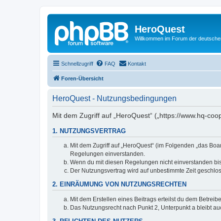
HeroQuest
Willkommen im Forum der deutsch
Schnellzugriff
FAQ
Kontakt
Foren-Übersicht
HeroQuest - Nutzungsbedingungen
Mit dem Zugriff auf „HeroQuest“ („https://www.hq-coo
1. NUTZUNGSVERTRAG
Mit dem Zugriff auf „HeroQuest“ (im Folgenden „das Boar
Regelungen einverstanden.
Wenn du mit diesen Regelungen nicht einverstanden bist,
Der Nutzungsvertrag wird auf unbestimmte Zeit geschlos
2. EINRÄUMUNG VON NUTZUNGSRECHTEN
Mit dem Erstellen eines Beitrags erteilst du dem Betrei
Das Nutzungsrecht nach Punkt 2, Unterpunkt a bleibt 