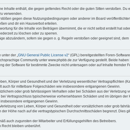
ine Inhalte enthält, die gegen geltendes Recht oder die guten Sitten verstoßen. Du 
 zu verwenden.
erstößen gegen diese Nutzungsbedingungen oder anderer im Board veröffentlichte
ßen und dir ein Hausverbot erteilen.
ortung für die Inhalte von Beiträgen übernimmt, die er nicht selbst erstellt hat od
jederzeit zu löschen oder zu sperren.
räge abzuändern, sofern sie gegen o. g. Regeln verstoßen oder geeignet sind, dem
 unter der „
GNU General Public License v2
“ (GPL) bereitgestellten Foren-Softwa
chsprachige Community unter www.phpbb.de zur Verfügung gestellt. Beide haben ke
g der Software für bestimmte Zwecke nicht untersagen oder auf Inhalte fremder F
ben, Körper und Gesundheit und der Verletzung wesentlicher Vertragspflichten (Kard
gilt auch für mittelbare Folgeschäden wie insbesondere entgangenen Gewinn.
ätzlichem oder grob fahrlässigem Verhalten oder bei Schäden aus der Verletzung 
 die bei Vertragsschluss typischerweise vorhersehbaren Schäden und im übrigen de
wie insbesondere entgangenen Gewinn.
erletzung von Leben, Körper und Gesundheit oder vorsätzlichem oder grob fahrläs
der Höhe nach auf die vertragstypischen Durchschnittsschäden begrenzt. Dies gi
mäß auch zugunsten der Mitarbeiter und Erfüllungsgehilfen des Betreibers.
 Recht bleiben unberührt.