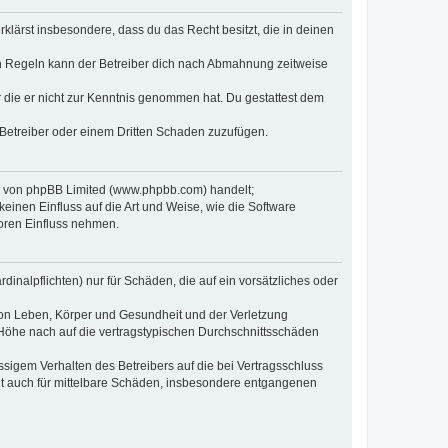
erklärst insbesondere, dass du das Recht besitzt, die in deinen
n Regeln kann der Betreiber dich nach Abmahnung zeitweise
er die er nicht zur Kenntnis genommen hat. Du gestattest dem
 Betreiber oder einem Dritten Schaden zuzufügen.
re von phpBB Limited (www.phpbb.com) handelt;
inen Einfluss auf die Art und Weise, wie die Software
oren Einfluss nehmen.
inalpflichten) nur für Schäden, die auf ein vorsätzliches oder
von Leben, Körper und Gesundheit und der Verletzung
r Höhe nach auf die vertragstypischen Durchschnittsschäden
sigem Verhalten des Betreibers auf die bei Vertragsschluss
lt auch für mittelbare Schäden, insbesondere entgangenen