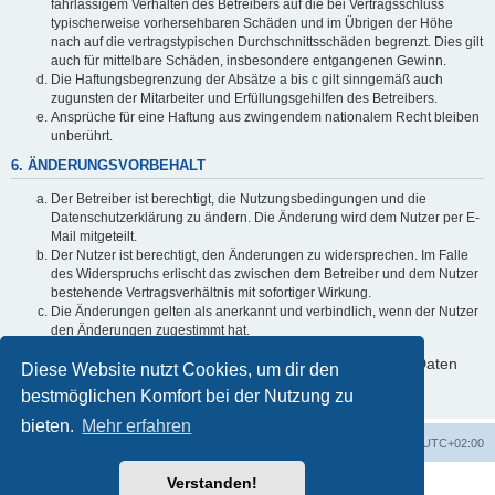
fahrlässigem Verhalten des Betreibers auf die bei Vertragsschluss
typischerweise vorhersehbaren Schäden und im Übrigen der Höhe
nach auf die vertragstypischen Durchschnittsschäden begrenzt. Dies gilt
auch für mittelbare Schäden, insbesondere entgangenen Gewinn.
Die Haftungsbegrenzung der Absätze a bis c gilt sinngemäß auch
zugunsten der Mitarbeiter und Erfüllungsgehilfen des Betreibers.
Ansprüche für eine Haftung aus zwingendem nationalem Recht bleiben
unberührt.
6. ÄNDERUNGSVORBEHALT
Der Betreiber ist berechtigt, die Nutzungsbedingungen und die
Datenschutzerklärung zu ändern. Die Änderung wird dem Nutzer per E-
Mail mitgeteilt.
Der Nutzer ist berechtigt, den Änderungen zu widersprechen. Im Falle
des Widerspruchs erlischt das zwischen dem Betreiber und dem Nutzer
bestehende Vertragsverhältnis mit sofortiger Wirkung.
Die Änderungen gelten als anerkannt und verbindlich, wenn der Nutzer
den Änderungen zugestimmt hat.
Informationen über den Umgang mit deinen persönlichen Daten
Diese Website nutzt Cookies, um dir den
sind in der Datenschutzerklärung enthalten.
bestmöglichen Komfort bei der Nutzung zu
bieten.
Mehr erfahren
Foren-Übersicht
Alle Zeiten sind
UTC+02:00
Verstanden!
Powered by
phpBB
® Forum Software © phpBB Limited