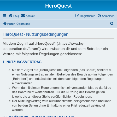
HeroQuest
FAQ
Kontakt
Registrieren
Anmelden
S
Foren-Übersicht
u
HeroQuest - Nutzungsbedingungen
c
h
Mit dem Zugriff auf „HeroQuest“ („https://www.hq-
cooperation.de/forum“) wird zwischen dir und dem Betreiber ein
e
Vertrag mit folgenden Regelungen geschlossen:
1. NUTZUNGSVERTRAG
Mit dem Zugriff auf „HeroQuest“ (im Folgenden „das Board“) schließt du
einen Nutzungsvertrag mit dem Betreiber des Boards ab (im Folgenden
„Betreiber“) und erklärst dich mit den nachfolgenden Regelungen
einverstanden.
Wenn du mit diesen Regelungen nicht einverstanden bist, so darfst du
das Board nicht weiter nutzen. Für die Nutzung des Boards gelten
jeweils die an dieser Stelle veröffentlichten Regelungen.
Der Nutzungsvertrag wird auf unbestimmte Zeit geschlossen und kann
von beiden Seiten ohne Einhaltung einer Frist jederzeit gekündigt
werden.