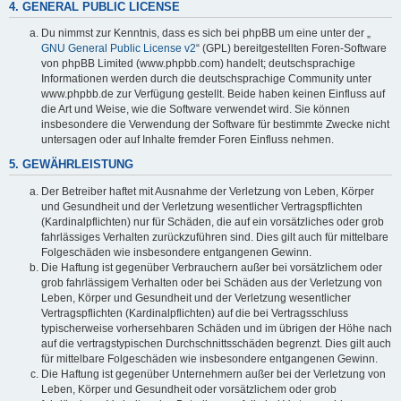
4. GENERAL PUBLIC LICENSE
Du nimmst zur Kenntnis, dass es sich bei phpBB um eine unter der „
GNU General Public License v2
“ (GPL) bereitgestellten Foren-Software
von phpBB Limited (www.phpbb.com) handelt; deutschsprachige
Informationen werden durch die deutschsprachige Community unter
www.phpbb.de zur Verfügung gestellt. Beide haben keinen Einfluss auf
die Art und Weise, wie die Software verwendet wird. Sie können
insbesondere die Verwendung der Software für bestimmte Zwecke nicht
untersagen oder auf Inhalte fremder Foren Einfluss nehmen.
5. GEWÄHRLEISTUNG
Der Betreiber haftet mit Ausnahme der Verletzung von Leben, Körper
und Gesundheit und der Verletzung wesentlicher Vertragspflichten
(Kardinalpflichten) nur für Schäden, die auf ein vorsätzliches oder grob
fahrlässiges Verhalten zurückzuführen sind. Dies gilt auch für mittelbare
Folgeschäden wie insbesondere entgangenen Gewinn.
Die Haftung ist gegenüber Verbrauchern außer bei vorsätzlichem oder
grob fahrlässigem Verhalten oder bei Schäden aus der Verletzung von
Leben, Körper und Gesundheit und der Verletzung wesentlicher
Vertragspflichten (Kardinalpflichten) auf die bei Vertragsschluss
typischerweise vorhersehbaren Schäden und im übrigen der Höhe nach
auf die vertragstypischen Durchschnittsschäden begrenzt. Dies gilt auch
für mittelbare Folgeschäden wie insbesondere entgangenen Gewinn.
Die Haftung ist gegenüber Unternehmern außer bei der Verletzung von
Leben, Körper und Gesundheit oder vorsätzlichem oder grob