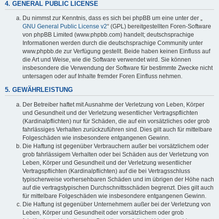
4. GENERAL PUBLIC LICENSE
Du nimmst zur Kenntnis, dass es sich bei phpBB um eine unter der „
GNU General Public License v2
“ (GPL) bereitgestellten Foren-Software
von phpBB Limited (www.phpbb.com) handelt; deutschsprachige
Informationen werden durch die deutschsprachige Community unter
www.phpbb.de zur Verfügung gestellt. Beide haben keinen Einfluss auf
die Art und Weise, wie die Software verwendet wird. Sie können
insbesondere die Verwendung der Software für bestimmte Zwecke nicht
untersagen oder auf Inhalte fremder Foren Einfluss nehmen.
5. GEWÄHRLEISTUNG
Der Betreiber haftet mit Ausnahme der Verletzung von Leben, Körper
und Gesundheit und der Verletzung wesentlicher Vertragspflichten
(Kardinalpflichten) nur für Schäden, die auf ein vorsätzliches oder grob
fahrlässiges Verhalten zurückzuführen sind. Dies gilt auch für mittelbare
Folgeschäden wie insbesondere entgangenen Gewinn.
Die Haftung ist gegenüber Verbrauchern außer bei vorsätzlichem oder
grob fahrlässigem Verhalten oder bei Schäden aus der Verletzung von
Leben, Körper und Gesundheit und der Verletzung wesentlicher
Vertragspflichten (Kardinalpflichten) auf die bei Vertragsschluss
typischerweise vorhersehbaren Schäden und im übrigen der Höhe nach
auf die vertragstypischen Durchschnittsschäden begrenzt. Dies gilt auch
für mittelbare Folgeschäden wie insbesondere entgangenen Gewinn.
Die Haftung ist gegenüber Unternehmern außer bei der Verletzung von
Leben, Körper und Gesundheit oder vorsätzlichem oder grob