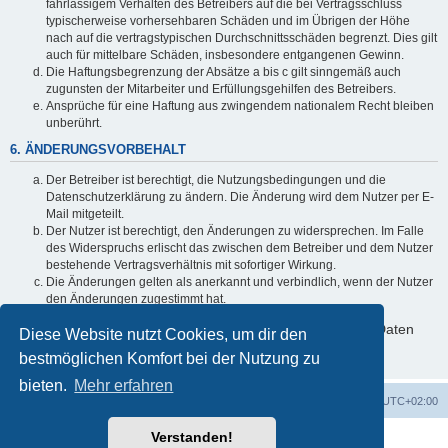
fahrlässigem Verhalten des Betreibers auf die bei Vertragsschluss
typischerweise vorhersehbaren Schäden und im Übrigen der Höhe
nach auf die vertragstypischen Durchschnittsschäden begrenzt. Dies gilt
auch für mittelbare Schäden, insbesondere entgangenen Gewinn.
Die Haftungsbegrenzung der Absätze a bis c gilt sinngemäß auch
zugunsten der Mitarbeiter und Erfüllungsgehilfen des Betreibers.
Ansprüche für eine Haftung aus zwingendem nationalem Recht bleiben
unberührt.
6. ÄNDERUNGSVORBEHALT
Der Betreiber ist berechtigt, die Nutzungsbedingungen und die
Datenschutzerklärung zu ändern. Die Änderung wird dem Nutzer per E-
Mail mitgeteilt.
Der Nutzer ist berechtigt, den Änderungen zu widersprechen. Im Falle
des Widerspruchs erlischt das zwischen dem Betreiber und dem Nutzer
bestehende Vertragsverhältnis mit sofortiger Wirkung.
Die Änderungen gelten als anerkannt und verbindlich, wenn der Nutzer
den Änderungen zugestimmt hat.
Informationen über den Umgang mit deinen persönlichen Daten
Diese Website nutzt Cookies, um dir den
sind in der Datenschutzerklärung enthalten.
bestmöglichen Komfort bei der Nutzung zu
bieten.
Mehr erfahren
Foren-Übersicht
Alle Zeiten sind
UTC+02:00
Verstanden!
Powered by
phpBB
® Forum Software © phpBB Limited