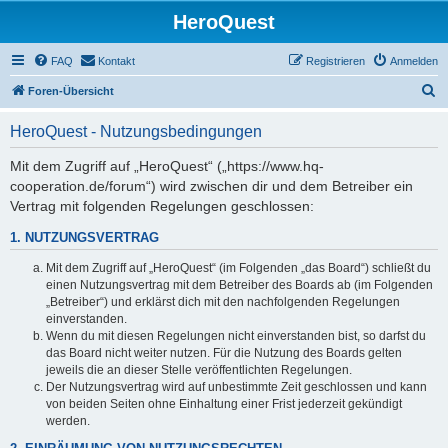
HeroQuest
FAQ
Kontakt
Registrieren
Anmelden
S
Foren-Übersicht
u
HeroQuest - Nutzungsbedingungen
c
h
Mit dem Zugriff auf „HeroQuest“ („https://www.hq-
cooperation.de/forum“) wird zwischen dir und dem Betreiber ein
e
Vertrag mit folgenden Regelungen geschlossen:
1. NUTZUNGSVERTRAG
Mit dem Zugriff auf „HeroQuest“ (im Folgenden „das Board“) schließt du
einen Nutzungsvertrag mit dem Betreiber des Boards ab (im Folgenden
„Betreiber“) und erklärst dich mit den nachfolgenden Regelungen
einverstanden.
Wenn du mit diesen Regelungen nicht einverstanden bist, so darfst du
das Board nicht weiter nutzen. Für die Nutzung des Boards gelten
jeweils die an dieser Stelle veröffentlichten Regelungen.
Der Nutzungsvertrag wird auf unbestimmte Zeit geschlossen und kann
von beiden Seiten ohne Einhaltung einer Frist jederzeit gekündigt
werden.