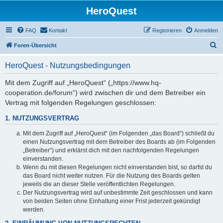
HeroQuest
FAQ
Kontakt
Registrieren
Anmelden
S
Foren-Übersicht
u
HeroQuest - Nutzungsbedingungen
c
h
Mit dem Zugriff auf „HeroQuest“ („https://www.hq-
cooperation.de/forum“) wird zwischen dir und dem Betreiber ein
e
Vertrag mit folgenden Regelungen geschlossen:
1. NUTZUNGSVERTRAG
Mit dem Zugriff auf „HeroQuest“ (im Folgenden „das Board“) schließt du
einen Nutzungsvertrag mit dem Betreiber des Boards ab (im Folgenden
„Betreiber“) und erklärst dich mit den nachfolgenden Regelungen
einverstanden.
Wenn du mit diesen Regelungen nicht einverstanden bist, so darfst du
das Board nicht weiter nutzen. Für die Nutzung des Boards gelten
jeweils die an dieser Stelle veröffentlichten Regelungen.
Der Nutzungsvertrag wird auf unbestimmte Zeit geschlossen und kann
von beiden Seiten ohne Einhaltung einer Frist jederzeit gekündigt
werden.