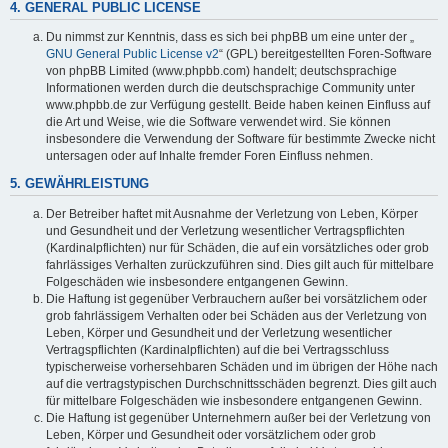
4. GENERAL PUBLIC LICENSE
Du nimmst zur Kenntnis, dass es sich bei phpBB um eine unter der „
GNU General Public License v2
“ (GPL) bereitgestellten Foren-Software
von phpBB Limited (www.phpbb.com) handelt; deutschsprachige
Informationen werden durch die deutschsprachige Community unter
www.phpbb.de zur Verfügung gestellt. Beide haben keinen Einfluss auf
die Art und Weise, wie die Software verwendet wird. Sie können
insbesondere die Verwendung der Software für bestimmte Zwecke nicht
untersagen oder auf Inhalte fremder Foren Einfluss nehmen.
5. GEWÄHRLEISTUNG
Der Betreiber haftet mit Ausnahme der Verletzung von Leben, Körper
und Gesundheit und der Verletzung wesentlicher Vertragspflichten
(Kardinalpflichten) nur für Schäden, die auf ein vorsätzliches oder grob
fahrlässiges Verhalten zurückzuführen sind. Dies gilt auch für mittelbare
Folgeschäden wie insbesondere entgangenen Gewinn.
Die Haftung ist gegenüber Verbrauchern außer bei vorsätzlichem oder
grob fahrlässigem Verhalten oder bei Schäden aus der Verletzung von
Leben, Körper und Gesundheit und der Verletzung wesentlicher
Vertragspflichten (Kardinalpflichten) auf die bei Vertragsschluss
typischerweise vorhersehbaren Schäden und im übrigen der Höhe nach
auf die vertragstypischen Durchschnittsschäden begrenzt. Dies gilt auch
für mittelbare Folgeschäden wie insbesondere entgangenen Gewinn.
Die Haftung ist gegenüber Unternehmern außer bei der Verletzung von
Leben, Körper und Gesundheit oder vorsätzlichem oder grob