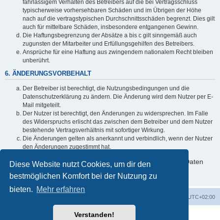
fahrlässigem Verhalten des Betreibers auf die bei Vertragsschluss
typischerweise vorhersehbaren Schäden und im Übrigen der Höhe
nach auf die vertragstypischen Durchschnittsschäden begrenzt. Dies gilt
auch für mittelbare Schäden, insbesondere entgangenen Gewinn.
Die Haftungsbegrenzung der Absätze a bis c gilt sinngemäß auch
zugunsten der Mitarbeiter und Erfüllungsgehilfen des Betreibers.
Ansprüche für eine Haftung aus zwingendem nationalem Recht bleiben
unberührt.
6. ÄNDERUNGSVORBEHALT
Der Betreiber ist berechtigt, die Nutzungsbedingungen und die
Datenschutzerklärung zu ändern. Die Änderung wird dem Nutzer per E-
Mail mitgeteilt.
Der Nutzer ist berechtigt, den Änderungen zu widersprechen. Im Falle
des Widerspruchs erlischt das zwischen dem Betreiber und dem Nutzer
bestehende Vertragsverhältnis mit sofortiger Wirkung.
Die Änderungen gelten als anerkannt und verbindlich, wenn der Nutzer
den Änderungen zugestimmt hat.
Informationen über den Umgang mit deinen persönlichen Daten
Diese Website nutzt Cookies, um dir den
sind in der Datenschutzerklärung enthalten.
bestmöglichen Komfort bei der Nutzung zu
bieten.
Mehr erfahren
Foren-Übersicht
Alle Zeiten sind
UTC+02:00
Verstanden!
Powered by
phpBB
® Forum Software © phpBB Limited