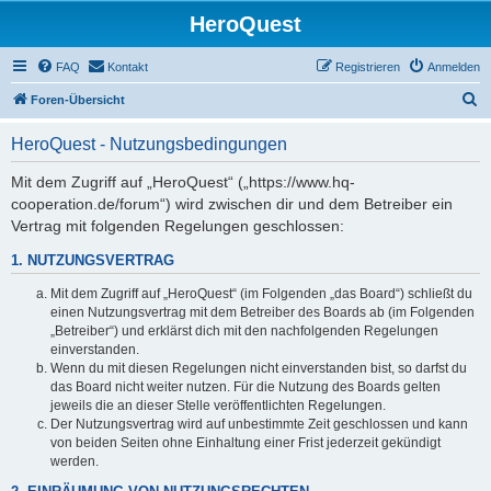
HeroQuest
FAQ
Kontakt
Registrieren
Anmelden
S
Foren-Übersicht
u
HeroQuest - Nutzungsbedingungen
c
h
Mit dem Zugriff auf „HeroQuest“ („https://www.hq-
cooperation.de/forum“) wird zwischen dir und dem Betreiber ein
e
Vertrag mit folgenden Regelungen geschlossen:
1. NUTZUNGSVERTRAG
Mit dem Zugriff auf „HeroQuest“ (im Folgenden „das Board“) schließt du
einen Nutzungsvertrag mit dem Betreiber des Boards ab (im Folgenden
„Betreiber“) und erklärst dich mit den nachfolgenden Regelungen
einverstanden.
Wenn du mit diesen Regelungen nicht einverstanden bist, so darfst du
das Board nicht weiter nutzen. Für die Nutzung des Boards gelten
jeweils die an dieser Stelle veröffentlichten Regelungen.
Der Nutzungsvertrag wird auf unbestimmte Zeit geschlossen und kann
von beiden Seiten ohne Einhaltung einer Frist jederzeit gekündigt
werden.