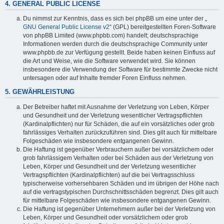
4. GENERAL PUBLIC LICENSE
Du nimmst zur Kenntnis, dass es sich bei phpBB um eine unter der „
GNU General Public License v2
“ (GPL) bereitgestellten Foren-Software
von phpBB Limited (www.phpbb.com) handelt; deutschsprachige
Informationen werden durch die deutschsprachige Community unter
www.phpbb.de zur Verfügung gestellt. Beide haben keinen Einfluss auf
die Art und Weise, wie die Software verwendet wird. Sie können
insbesondere die Verwendung der Software für bestimmte Zwecke nicht
untersagen oder auf Inhalte fremder Foren Einfluss nehmen.
5. GEWÄHRLEISTUNG
Der Betreiber haftet mit Ausnahme der Verletzung von Leben, Körper
und Gesundheit und der Verletzung wesentlicher Vertragspflichten
(Kardinalpflichten) nur für Schäden, die auf ein vorsätzliches oder grob
fahrlässiges Verhalten zurückzuführen sind. Dies gilt auch für mittelbare
Folgeschäden wie insbesondere entgangenen Gewinn.
Die Haftung ist gegenüber Verbrauchern außer bei vorsätzlichem oder
grob fahrlässigem Verhalten oder bei Schäden aus der Verletzung von
Leben, Körper und Gesundheit und der Verletzung wesentlicher
Vertragspflichten (Kardinalpflichten) auf die bei Vertragsschluss
typischerweise vorhersehbaren Schäden und im übrigen der Höhe nach
auf die vertragstypischen Durchschnittsschäden begrenzt. Dies gilt auch
für mittelbare Folgeschäden wie insbesondere entgangenen Gewinn.
Die Haftung ist gegenüber Unternehmern außer bei der Verletzung von
Leben, Körper und Gesundheit oder vorsätzlichem oder grob