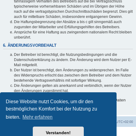
fahrlässigem Verhalten des Betreibers auf die bei Vertragsschluss
typischerweise vorhersehbaren Schäden und im Übrigen der Höhe
nach auf die vertragstypischen Durchschnittsschäden begrenzt. Dies gilt
auch für mittelbare Schäden, insbesondere entgangenen Gewinn.
Die Haftungsbegrenzung der Absätze a bis c gilt sinngemäß auch
zugunsten der Mitarbeiter und Erfüllungsgehilfen des Betreibers.
Ansprüche für eine Haftung aus zwingendem nationalem Recht bleiben
unberührt.
6. ÄNDERUNGSVORBEHALT
Der Betreiber ist berechtigt, die Nutzungsbedingungen und die
Datenschutzerklärung zu ändern. Die Änderung wird dem Nutzer per E-
Mail mitgeteilt.
Der Nutzer ist berechtigt, den Änderungen zu widersprechen. Im Falle
des Widerspruchs erlischt das zwischen dem Betreiber und dem Nutzer
bestehende Vertragsverhältnis mit sofortiger Wirkung.
Die Änderungen gelten als anerkannt und verbindlich, wenn der Nutzer
den Änderungen zugestimmt hat.
Informationen über den Umgang mit deinen persönlichen Daten
Diese Website nutzt Cookies, um dir den
sind in der Datenschutzerklärung enthalten.
bestmöglichen Komfort bei der Nutzung zu
bieten.
Mehr erfahren
Foren-Übersicht
Alle Zeiten sind
UTC+02:00
Verstanden!
Powered by
phpBB
® Forum Software © phpBB Limited