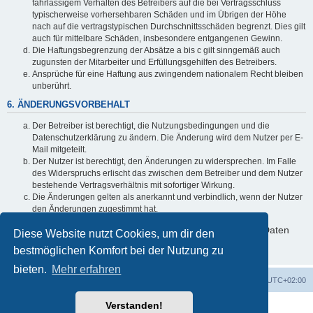
fahrlässigem Verhalten des Betreibers auf die bei Vertragsschluss
typischerweise vorhersehbaren Schäden und im Übrigen der Höhe
nach auf die vertragstypischen Durchschnittsschäden begrenzt. Dies gilt
auch für mittelbare Schäden, insbesondere entgangenen Gewinn.
Die Haftungsbegrenzung der Absätze a bis c gilt sinngemäß auch
zugunsten der Mitarbeiter und Erfüllungsgehilfen des Betreibers.
Ansprüche für eine Haftung aus zwingendem nationalem Recht bleiben
unberührt.
6. ÄNDERUNGSVORBEHALT
Der Betreiber ist berechtigt, die Nutzungsbedingungen und die
Datenschutzerklärung zu ändern. Die Änderung wird dem Nutzer per E-
Mail mitgeteilt.
Der Nutzer ist berechtigt, den Änderungen zu widersprechen. Im Falle
des Widerspruchs erlischt das zwischen dem Betreiber und dem Nutzer
bestehende Vertragsverhältnis mit sofortiger Wirkung.
Die Änderungen gelten als anerkannt und verbindlich, wenn der Nutzer
den Änderungen zugestimmt hat.
Informationen über den Umgang mit deinen persönlichen Daten
Diese Website nutzt Cookies, um dir den
sind in der Datenschutzerklärung enthalten.
bestmöglichen Komfort bei der Nutzung zu
bieten.
Mehr erfahren
Foren-Übersicht
Alle Zeiten sind
UTC+02:00
Verstanden!
Powered by
phpBB
® Forum Software © phpBB Limited