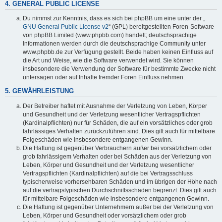
4. GENERAL PUBLIC LICENSE
Du nimmst zur Kenntnis, dass es sich bei phpBB um eine unter der „
GNU General Public License v2
“ (GPL) bereitgestellten Foren-Software
von phpBB Limited (www.phpbb.com) handelt; deutschsprachige
Informationen werden durch die deutschsprachige Community unter
www.phpbb.de zur Verfügung gestellt. Beide haben keinen Einfluss auf
die Art und Weise, wie die Software verwendet wird. Sie können
insbesondere die Verwendung der Software für bestimmte Zwecke nicht
untersagen oder auf Inhalte fremder Foren Einfluss nehmen.
5. GEWÄHRLEISTUNG
Der Betreiber haftet mit Ausnahme der Verletzung von Leben, Körper
und Gesundheit und der Verletzung wesentlicher Vertragspflichten
(Kardinalpflichten) nur für Schäden, die auf ein vorsätzliches oder grob
fahrlässiges Verhalten zurückzuführen sind. Dies gilt auch für mittelbare
Folgeschäden wie insbesondere entgangenen Gewinn.
Die Haftung ist gegenüber Verbrauchern außer bei vorsätzlichem oder
grob fahrlässigem Verhalten oder bei Schäden aus der Verletzung von
Leben, Körper und Gesundheit und der Verletzung wesentlicher
Vertragspflichten (Kardinalpflichten) auf die bei Vertragsschluss
typischerweise vorhersehbaren Schäden und im übrigen der Höhe nach
auf die vertragstypischen Durchschnittsschäden begrenzt. Dies gilt auch
für mittelbare Folgeschäden wie insbesondere entgangenen Gewinn.
Die Haftung ist gegenüber Unternehmern außer bei der Verletzung von
Leben, Körper und Gesundheit oder vorsätzlichem oder grob