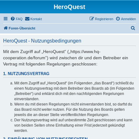
HeroQuest
FAQ
Kontakt
Registrieren
Anmelden
S
Foren-Übersicht
u
HeroQuest - Nutzungsbedingungen
c
h
Mit dem Zugriff auf „HeroQuest“ („https://www.hq-
cooperation.de/forum“) wird zwischen dir und dem Betreiber ein
e
Vertrag mit folgenden Regelungen geschlossen:
1. NUTZUNGSVERTRAG
Mit dem Zugriff auf „HeroQuest“ (im Folgenden „das Board“) schließt du
einen Nutzungsvertrag mit dem Betreiber des Boards ab (im Folgenden
„Betreiber“) und erklärst dich mit den nachfolgenden Regelungen
einverstanden.
Wenn du mit diesen Regelungen nicht einverstanden bist, so darfst du
das Board nicht weiter nutzen. Für die Nutzung des Boards gelten
jeweils die an dieser Stelle veröffentlichten Regelungen.
Der Nutzungsvertrag wird auf unbestimmte Zeit geschlossen und kann
von beiden Seiten ohne Einhaltung einer Frist jederzeit gekündigt
werden.