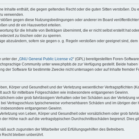
ine Inhalte enthält, die gegen geltendes Recht oder die guten Sitten verstoßen. Du 
 zu verwenden.
erstößen gegen diese Nutzungsbedingungen oder anderer im Board veröffentlichte
ßen und dir ein Hausverbot erteilen.
ortung für die Inhalte von Beiträgen übernimmt, die er nicht selbst erstellt hat od
jederzeit zu löschen oder zu sperren.
räge abzuändern, sofern sie gegen o. g. Regeln verstoßen oder geeignet sind, dem
 unter der „
GNU General Public License v2
“ (GPL) bereitgestellten Foren-Softwa
chsprachige Community unter www.phpbb.de zur Verfügung gestellt. Beide haben ke
g der Software für bestimmte Zwecke nicht untersagen oder auf Inhalte fremder F
ben, Körper und Gesundheit und der Verletzung wesentlicher Vertragspflichten (Kard
gilt auch für mittelbare Folgeschäden wie insbesondere entgangenen Gewinn.
ätzlichem oder grob fahrlässigem Verhalten oder bei Schäden aus der Verletzung 
 die bei Vertragsschluss typischerweise vorhersehbaren Schäden und im übrigen de
wie insbesondere entgangenen Gewinn.
erletzung von Leben, Körper und Gesundheit oder vorsätzlichem oder grob fahrläs
der Höhe nach auf die vertragstypischen Durchschnittsschäden begrenzt. Dies gi
mäß auch zugunsten der Mitarbeiter und Erfüllungsgehilfen des Betreibers.
 Recht bleiben unberührt.