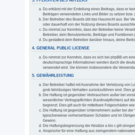
3. PFLICHTEN DES NUTZERS
Du erklärst mit der Erstellung eines Beitrags, dass er ke
Beiträgen verwendeten Links und Bilder zu setzen bzw.
Der Betreiber des Boards übt das Hausrecht aus. Bei V
oder dauerhaft von der Nutzung dieses Boards ausschlie
Du nimmst zur Kenntnis, dass der Betreiber keine Verantw
Betreiber, dein Benutzerkonto, Beiträge und Funktionen 
Du gestattest dem Betreiber darüber hinaus, deine Beit
4. GENERAL PUBLIC LICENSE
Du nimmst zur Kenntnis, dass es sich bei phpBB um eine
deutschsprachige Informationen werden durch die deuts
verwendet wird. Sie können insbesondere die Verwendun
5. GEWÄHRLEISTUNG
Der Betreiber haftet mit Ausnahme der Verletzung von Le
grob fahrlässiges Verhalten zurückzuführen sind. Dies 
Die Haftung ist gegenüber Verbrauchern außer bei vors
wesentlicher Vertragspflichten (Kardinalpflichten) auf
begrenzt. Dies gilt auch für mittelbare Folgeschäden 
Die Haftung ist gegenüber Unternehmern außer bei der V
typischerweise vorhersehbaren Schäden und im Übrigen 
Gewinn.
Die Haftungsbegrenzung der Absätze a bis c gilt sinnge
Ansprüche für eine Haftung aus zwingendem nationalem