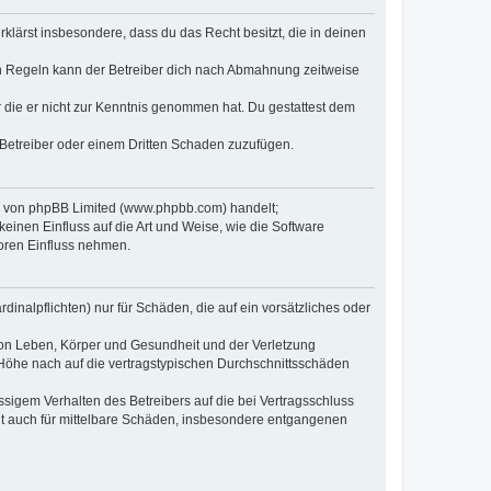
erklärst insbesondere, dass du das Recht besitzt, die in deinen
n Regeln kann der Betreiber dich nach Abmahnung zeitweise
er die er nicht zur Kenntnis genommen hat. Du gestattest dem
 Betreiber oder einem Dritten Schaden zuzufügen.
re von phpBB Limited (www.phpbb.com) handelt;
inen Einfluss auf die Art und Weise, wie die Software
oren Einfluss nehmen.
inalpflichten) nur für Schäden, die auf ein vorsätzliches oder
von Leben, Körper und Gesundheit und der Verletzung
r Höhe nach auf die vertragstypischen Durchschnittsschäden
sigem Verhalten des Betreibers auf die bei Vertragsschluss
lt auch für mittelbare Schäden, insbesondere entgangenen