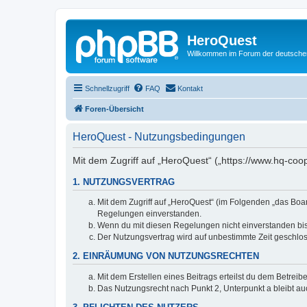
HeroQuest
Willkommen im Forum der deutsch
Schnellzugriff
FAQ
Kontakt
Foren-Übersicht
HeroQuest - Nutzungsbedingungen
Mit dem Zugriff auf „HeroQuest“ („https://www.hq-coo
1. NUTZUNGSVERTRAG
Mit dem Zugriff auf „HeroQuest“ (im Folgenden „das Boar
Regelungen einverstanden.
Wenn du mit diesen Regelungen nicht einverstanden bist,
Der Nutzungsvertrag wird auf unbestimmte Zeit geschlos
2. EINRÄUMUNG VON NUTZUNGSRECHTEN
Mit dem Erstellen eines Beitrags erteilst du dem Betrei
Das Nutzungsrecht nach Punkt 2, Unterpunkt a bleibt 