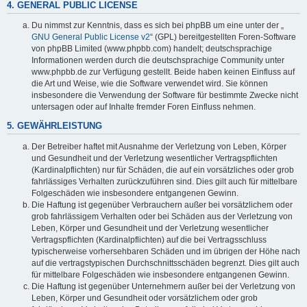
4. GENERAL PUBLIC LICENSE
Du nimmst zur Kenntnis, dass es sich bei phpBB um eine unter der „
GNU General Public License v2
“ (GPL) bereitgestellten Foren-Software
von phpBB Limited (www.phpbb.com) handelt; deutschsprachige
Informationen werden durch die deutschsprachige Community unter
www.phpbb.de zur Verfügung gestellt. Beide haben keinen Einfluss auf
die Art und Weise, wie die Software verwendet wird. Sie können
insbesondere die Verwendung der Software für bestimmte Zwecke nicht
untersagen oder auf Inhalte fremder Foren Einfluss nehmen.
5. GEWÄHRLEISTUNG
Der Betreiber haftet mit Ausnahme der Verletzung von Leben, Körper
und Gesundheit und der Verletzung wesentlicher Vertragspflichten
(Kardinalpflichten) nur für Schäden, die auf ein vorsätzliches oder grob
fahrlässiges Verhalten zurückzuführen sind. Dies gilt auch für mittelbare
Folgeschäden wie insbesondere entgangenen Gewinn.
Die Haftung ist gegenüber Verbrauchern außer bei vorsätzlichem oder
grob fahrlässigem Verhalten oder bei Schäden aus der Verletzung von
Leben, Körper und Gesundheit und der Verletzung wesentlicher
Vertragspflichten (Kardinalpflichten) auf die bei Vertragsschluss
typischerweise vorhersehbaren Schäden und im übrigen der Höhe nach
auf die vertragstypischen Durchschnittsschäden begrenzt. Dies gilt auch
für mittelbare Folgeschäden wie insbesondere entgangenen Gewinn.
Die Haftung ist gegenüber Unternehmern außer bei der Verletzung von
Leben, Körper und Gesundheit oder vorsätzlichem oder grob