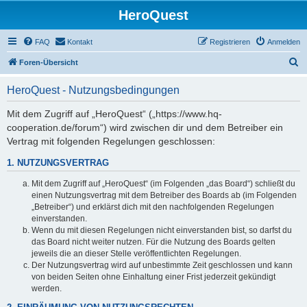
HeroQuest
FAQ
Kontakt
Registrieren
Anmelden
S
Foren-Übersicht
u
HeroQuest - Nutzungsbedingungen
c
h
Mit dem Zugriff auf „HeroQuest“ („https://www.hq-
cooperation.de/forum“) wird zwischen dir und dem Betreiber ein
e
Vertrag mit folgenden Regelungen geschlossen:
1. NUTZUNGSVERTRAG
Mit dem Zugriff auf „HeroQuest“ (im Folgenden „das Board“) schließt du
einen Nutzungsvertrag mit dem Betreiber des Boards ab (im Folgenden
„Betreiber“) und erklärst dich mit den nachfolgenden Regelungen
einverstanden.
Wenn du mit diesen Regelungen nicht einverstanden bist, so darfst du
das Board nicht weiter nutzen. Für die Nutzung des Boards gelten
jeweils die an dieser Stelle veröffentlichten Regelungen.
Der Nutzungsvertrag wird auf unbestimmte Zeit geschlossen und kann
von beiden Seiten ohne Einhaltung einer Frist jederzeit gekündigt
werden.