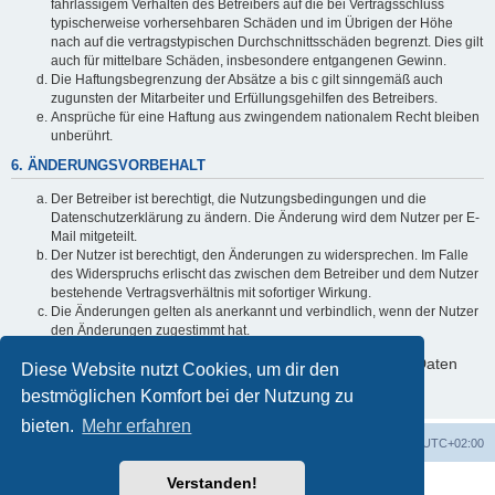
fahrlässigem Verhalten des Betreibers auf die bei Vertragsschluss
typischerweise vorhersehbaren Schäden und im Übrigen der Höhe
nach auf die vertragstypischen Durchschnittsschäden begrenzt. Dies gilt
auch für mittelbare Schäden, insbesondere entgangenen Gewinn.
Die Haftungsbegrenzung der Absätze a bis c gilt sinngemäß auch
zugunsten der Mitarbeiter und Erfüllungsgehilfen des Betreibers.
Ansprüche für eine Haftung aus zwingendem nationalem Recht bleiben
unberührt.
6. ÄNDERUNGSVORBEHALT
Der Betreiber ist berechtigt, die Nutzungsbedingungen und die
Datenschutzerklärung zu ändern. Die Änderung wird dem Nutzer per E-
Mail mitgeteilt.
Der Nutzer ist berechtigt, den Änderungen zu widersprechen. Im Falle
des Widerspruchs erlischt das zwischen dem Betreiber und dem Nutzer
bestehende Vertragsverhältnis mit sofortiger Wirkung.
Die Änderungen gelten als anerkannt und verbindlich, wenn der Nutzer
den Änderungen zugestimmt hat.
Informationen über den Umgang mit deinen persönlichen Daten
Diese Website nutzt Cookies, um dir den
sind in der Datenschutzerklärung enthalten.
bestmöglichen Komfort bei der Nutzung zu
bieten.
Mehr erfahren
Foren-Übersicht
Alle Zeiten sind
UTC+02:00
Verstanden!
Powered by
phpBB
® Forum Software © phpBB Limited