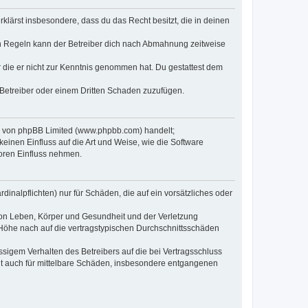
erklärst insbesondere, dass du das Recht besitzt, die in deinen
n Regeln kann der Betreiber dich nach Abmahnung zeitweise
er die er nicht zur Kenntnis genommen hat. Du gestattest dem
 Betreiber oder einem Dritten Schaden zuzufügen.
re von phpBB Limited (www.phpbb.com) handelt;
inen Einfluss auf die Art und Weise, wie die Software
oren Einfluss nehmen.
inalpflichten) nur für Schäden, die auf ein vorsätzliches oder
von Leben, Körper und Gesundheit und der Verletzung
r Höhe nach auf die vertragstypischen Durchschnittsschäden
sigem Verhalten des Betreibers auf die bei Vertragsschluss
lt auch für mittelbare Schäden, insbesondere entgangenen