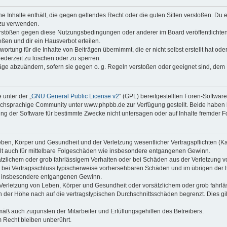
ine Inhalte enthält, die gegen geltendes Recht oder die guten Sitten verstoßen. Du 
 zu verwenden.
erstößen gegen diese Nutzungsbedingungen oder anderer im Board veröffentlichte
ßen und dir ein Hausverbot erteilen.
ortung für die Inhalte von Beiträgen übernimmt, die er nicht selbst erstellt hat od
jederzeit zu löschen oder zu sperren.
räge abzuändern, sofern sie gegen o. g. Regeln verstoßen oder geeignet sind, dem
 unter der „
GNU General Public License v2
“ (GPL) bereitgestellten Foren-Softwa
chsprachige Community unter www.phpbb.de zur Verfügung gestellt. Beide haben ke
g der Software für bestimmte Zwecke nicht untersagen oder auf Inhalte fremder F
ben, Körper und Gesundheit und der Verletzung wesentlicher Vertragspflichten (Kard
gilt auch für mittelbare Folgeschäden wie insbesondere entgangenen Gewinn.
ätzlichem oder grob fahrlässigem Verhalten oder bei Schäden aus der Verletzung 
 die bei Vertragsschluss typischerweise vorhersehbaren Schäden und im übrigen de
wie insbesondere entgangenen Gewinn.
erletzung von Leben, Körper und Gesundheit oder vorsätzlichem oder grob fahrläs
der Höhe nach auf die vertragstypischen Durchschnittsschäden begrenzt. Dies gi
mäß auch zugunsten der Mitarbeiter und Erfüllungsgehilfen des Betreibers.
 Recht bleiben unberührt.