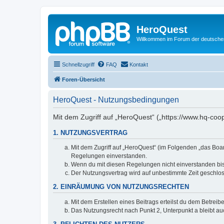
HeroQuest
Willkommen im Forum der deutsch
Schnellzugriff
FAQ
Kontakt
Foren-Übersicht
HeroQuest - Nutzungsbedingungen
Mit dem Zugriff auf „HeroQuest“ („https://www.hq-coo
1. NUTZUNGSVERTRAG
Mit dem Zugriff auf „HeroQuest“ (im Folgenden „das Boar
Regelungen einverstanden.
Wenn du mit diesen Regelungen nicht einverstanden bist,
Der Nutzungsvertrag wird auf unbestimmte Zeit geschlos
2. EINRÄUMUNG VON NUTZUNGSRECHTEN
Mit dem Erstellen eines Beitrags erteilst du dem Betrei
Das Nutzungsrecht nach Punkt 2, Unterpunkt a bleibt 