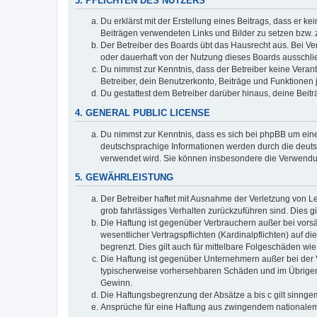
3. PFLICHTEN DES NUTZERS
Du erklärst mit der Erstellung eines Beitrags, dass er ke
Beiträgen verwendeten Links und Bilder zu setzen bzw.
Der Betreiber des Boards übt das Hausrecht aus. Bei V
oder dauerhaft von der Nutzung dieses Boards ausschlie
Du nimmst zur Kenntnis, dass der Betreiber keine Verantw
Betreiber, dein Benutzerkonto, Beiträge und Funktionen 
Du gestattest dem Betreiber darüber hinaus, deine Beit
4. GENERAL PUBLIC LICENSE
Du nimmst zur Kenntnis, dass es sich bei phpBB um eine
deutschsprachige Informationen werden durch die deuts
verwendet wird. Sie können insbesondere die Verwendun
5. GEWÄHRLEISTUNG
Der Betreiber haftet mit Ausnahme der Verletzung von Le
grob fahrlässiges Verhalten zurückzuführen sind. Dies 
Die Haftung ist gegenüber Verbrauchern außer bei vors
wesentlicher Vertragspflichten (Kardinalpflichten) auf
begrenzt. Dies gilt auch für mittelbare Folgeschäden 
Die Haftung ist gegenüber Unternehmern außer bei der V
typischerweise vorhersehbaren Schäden und im Übrigen 
Gewinn.
Die Haftungsbegrenzung der Absätze a bis c gilt sinnge
Ansprüche für eine Haftung aus zwingendem nationalem