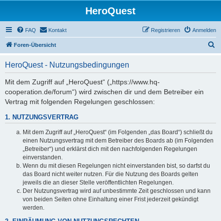
HeroQuest
FAQ
Kontakt
Registrieren
Anmelden
S
Foren-Übersicht
u
HeroQuest - Nutzungsbedingungen
c
h
Mit dem Zugriff auf „HeroQuest“ („https://www.hq-
cooperation.de/forum“) wird zwischen dir und dem Betreiber ein
e
Vertrag mit folgenden Regelungen geschlossen:
1. NUTZUNGSVERTRAG
Mit dem Zugriff auf „HeroQuest“ (im Folgenden „das Board“) schließt du
einen Nutzungsvertrag mit dem Betreiber des Boards ab (im Folgenden
„Betreiber“) und erklärst dich mit den nachfolgenden Regelungen
einverstanden.
Wenn du mit diesen Regelungen nicht einverstanden bist, so darfst du
das Board nicht weiter nutzen. Für die Nutzung des Boards gelten
jeweils die an dieser Stelle veröffentlichten Regelungen.
Der Nutzungsvertrag wird auf unbestimmte Zeit geschlossen und kann
von beiden Seiten ohne Einhaltung einer Frist jederzeit gekündigt
werden.