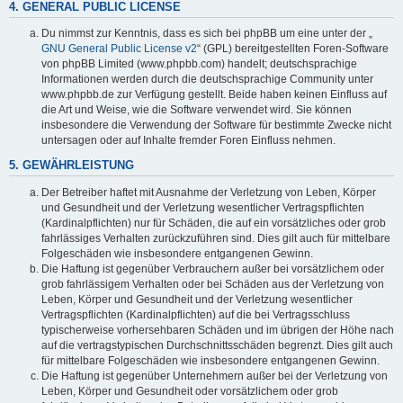
4. GENERAL PUBLIC LICENSE
Du nimmst zur Kenntnis, dass es sich bei phpBB um eine unter der „
GNU General Public License v2
“ (GPL) bereitgestellten Foren-Software
von phpBB Limited (www.phpbb.com) handelt; deutschsprachige
Informationen werden durch die deutschsprachige Community unter
www.phpbb.de zur Verfügung gestellt. Beide haben keinen Einfluss auf
die Art und Weise, wie die Software verwendet wird. Sie können
insbesondere die Verwendung der Software für bestimmte Zwecke nicht
untersagen oder auf Inhalte fremder Foren Einfluss nehmen.
5. GEWÄHRLEISTUNG
Der Betreiber haftet mit Ausnahme der Verletzung von Leben, Körper
und Gesundheit und der Verletzung wesentlicher Vertragspflichten
(Kardinalpflichten) nur für Schäden, die auf ein vorsätzliches oder grob
fahrlässiges Verhalten zurückzuführen sind. Dies gilt auch für mittelbare
Folgeschäden wie insbesondere entgangenen Gewinn.
Die Haftung ist gegenüber Verbrauchern außer bei vorsätzlichem oder
grob fahrlässigem Verhalten oder bei Schäden aus der Verletzung von
Leben, Körper und Gesundheit und der Verletzung wesentlicher
Vertragspflichten (Kardinalpflichten) auf die bei Vertragsschluss
typischerweise vorhersehbaren Schäden und im übrigen der Höhe nach
auf die vertragstypischen Durchschnittsschäden begrenzt. Dies gilt auch
für mittelbare Folgeschäden wie insbesondere entgangenen Gewinn.
Die Haftung ist gegenüber Unternehmern außer bei der Verletzung von
Leben, Körper und Gesundheit oder vorsätzlichem oder grob