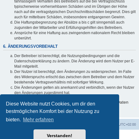
fahrlässigem Verhalten des Betreibers auf die bei Vertragsschluss
typischerweise vorhersehbaren Schäden und im Übrigen der Höhe
nach auf die vertragstypischen Durchschnittsschäden begrenzt. Dies gilt
auch für mittelbare Schäden, insbesondere entgangenen Gewinn.
Die Haftungsbegrenzung der Absätze a bis c gilt sinngemäß auch
zugunsten der Mitarbeiter und Erfüllungsgehilfen des Betreibers.
Ansprüche für eine Haftung aus zwingendem nationalem Recht bleiben
unberührt.
6. ÄNDERUNGSVORBEHALT
Der Betreiber ist berechtigt, die Nutzungsbedingungen und die
Datenschutzerklärung zu ändern. Die Änderung wird dem Nutzer per E-
Mail mitgeteilt.
Der Nutzer ist berechtigt, den Änderungen zu widersprechen. Im Falle
des Widerspruchs erlischt das zwischen dem Betreiber und dem Nutzer
bestehende Vertragsverhältnis mit sofortiger Wirkung.
Die Änderungen gelten als anerkannt und verbindlich, wenn der Nutzer
den Änderungen zugestimmt hat.
Informationen über den Umgang mit deinen persönlichen Daten
Diese Website nutzt Cookies, um dir den
sind in der Datenschutzerklärung enthalten.
bestmöglichen Komfort bei der Nutzung zu
bieten.
Mehr erfahren
Foren-Übersicht
Alle Zeiten sind
UTC+02:00
Verstanden!
Powered by
phpBB
® Forum Software © phpBB Limited