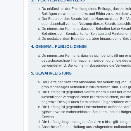
3. PFLICHTEN DES NUTZERS
Du erklärst mit der Erstellung eines Beitrags, dass er ke
Beiträgen verwendeten Links und Bilder zu setzen bzw.
Der Betreiber des Boards übt das Hausrecht aus. Bei V
oder dauerhaft von der Nutzung dieses Boards ausschlie
Du nimmst zur Kenntnis, dass der Betreiber keine Verantw
Betreiber, dein Benutzerkonto, Beiträge und Funktionen 
Du gestattest dem Betreiber darüber hinaus, deine Beit
4. GENERAL PUBLIC LICENSE
Du nimmst zur Kenntnis, dass es sich bei phpBB um eine
deutschsprachige Informationen werden durch die deuts
verwendet wird. Sie können insbesondere die Verwendun
5. GEWÄHRLEISTUNG
Der Betreiber haftet mit Ausnahme der Verletzung von Le
grob fahrlässiges Verhalten zurückzuführen sind. Dies 
Die Haftung ist gegenüber Verbrauchern außer bei vors
wesentlicher Vertragspflichten (Kardinalpflichten) auf
begrenzt. Dies gilt auch für mittelbare Folgeschäden 
Die Haftung ist gegenüber Unternehmern außer bei der V
typischerweise vorhersehbaren Schäden und im Übrigen 
Gewinn.
Die Haftungsbegrenzung der Absätze a bis c gilt sinnge
Ansprüche für eine Haftung aus zwingendem nationalem