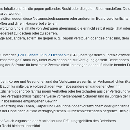
ine Inhalte enthält, die gegen geltendes Recht oder die guten Sitten verstoßen. Du 
 zu verwenden.
erstößen gegen diese Nutzungsbedingungen oder anderer im Board veröffentlichte
ßen und dir ein Hausverbot erteilen.
ortung für die Inhalte von Beiträgen übernimmt, die er nicht selbst erstellt hat od
jederzeit zu löschen oder zu sperren.
räge abzuändern, sofern sie gegen o. g. Regeln verstoßen oder geeignet sind, dem
 unter der „
GNU General Public License v2
“ (GPL) bereitgestellten Foren-Softwa
chsprachige Community unter www.phpbb.de zur Verfügung gestellt. Beide haben ke
g der Software für bestimmte Zwecke nicht untersagen oder auf Inhalte fremder F
ben, Körper und Gesundheit und der Verletzung wesentlicher Vertragspflichten (Kard
gilt auch für mittelbare Folgeschäden wie insbesondere entgangenen Gewinn.
ätzlichem oder grob fahrlässigem Verhalten oder bei Schäden aus der Verletzung 
 die bei Vertragsschluss typischerweise vorhersehbaren Schäden und im übrigen de
wie insbesondere entgangenen Gewinn.
erletzung von Leben, Körper und Gesundheit oder vorsätzlichem oder grob fahrläs
der Höhe nach auf die vertragstypischen Durchschnittsschäden begrenzt. Dies gi
mäß auch zugunsten der Mitarbeiter und Erfüllungsgehilfen des Betreibers.
 Recht bleiben unberührt.