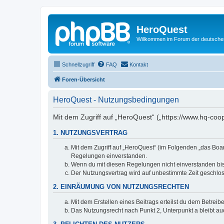
HeroQuest
Willkommen im Forum der deutsch
Schnellzugriff
FAQ
Kontakt
Foren-Übersicht
HeroQuest - Nutzungsbedingungen
Mit dem Zugriff auf „HeroQuest“ („https://www.hq-coo
1. NUTZUNGSVERTRAG
Mit dem Zugriff auf „HeroQuest“ (im Folgenden „das Boar
Regelungen einverstanden.
Wenn du mit diesen Regelungen nicht einverstanden bist,
Der Nutzungsvertrag wird auf unbestimmte Zeit geschlos
2. EINRÄUMUNG VON NUTZUNGSRECHTEN
Mit dem Erstellen eines Beitrags erteilst du dem Betrei
Das Nutzungsrecht nach Punkt 2, Unterpunkt a bleibt 