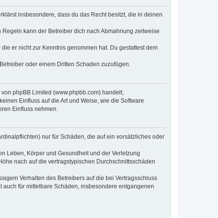
erklärst insbesondere, dass du das Recht besitzt, die in deinen
n Regeln kann der Betreiber dich nach Abmahnung zeitweise
er die er nicht zur Kenntnis genommen hat. Du gestattest dem
 Betreiber oder einem Dritten Schaden zuzufügen.
re von phpBB Limited (www.phpbb.com) handelt;
inen Einfluss auf die Art und Weise, wie die Software
oren Einfluss nehmen.
inalpflichten) nur für Schäden, die auf ein vorsätzliches oder
von Leben, Körper und Gesundheit und der Verletzung
r Höhe nach auf die vertragstypischen Durchschnittsschäden
sigem Verhalten des Betreibers auf die bei Vertragsschluss
lt auch für mittelbare Schäden, insbesondere entgangenen