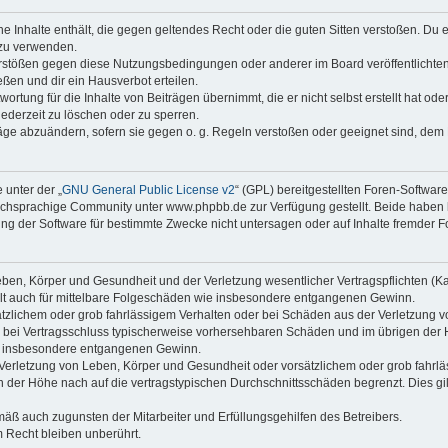
ine Inhalte enthält, die gegen geltendes Recht oder die guten Sitten verstoßen. Du 
 zu verwenden.
erstößen gegen diese Nutzungsbedingungen oder anderer im Board veröffentlichte
ßen und dir ein Hausverbot erteilen.
ortung für die Inhalte von Beiträgen übernimmt, die er nicht selbst erstellt hat od
jederzeit zu löschen oder zu sperren.
räge abzuändern, sofern sie gegen o. g. Regeln verstoßen oder geeignet sind, dem
 unter der „
GNU General Public License v2
“ (GPL) bereitgestellten Foren-Softwa
chsprachige Community unter www.phpbb.de zur Verfügung gestellt. Beide haben ke
g der Software für bestimmte Zwecke nicht untersagen oder auf Inhalte fremder F
ben, Körper und Gesundheit und der Verletzung wesentlicher Vertragspflichten (Kard
gilt auch für mittelbare Folgeschäden wie insbesondere entgangenen Gewinn.
ätzlichem oder grob fahrlässigem Verhalten oder bei Schäden aus der Verletzung 
 die bei Vertragsschluss typischerweise vorhersehbaren Schäden und im übrigen de
wie insbesondere entgangenen Gewinn.
erletzung von Leben, Körper und Gesundheit oder vorsätzlichem oder grob fahrläs
der Höhe nach auf die vertragstypischen Durchschnittsschäden begrenzt. Dies gi
mäß auch zugunsten der Mitarbeiter und Erfüllungsgehilfen des Betreibers.
 Recht bleiben unberührt.