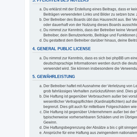
3. PFLICHTEN DES NUTZERS
Du erklärst mit der Erstellung eines Beitrags, dass er ke
Beiträgen verwendeten Links und Bilder zu setzen bzw.
Der Betreiber des Boards übt das Hausrecht aus. Bei V
oder dauerhaft von der Nutzung dieses Boards ausschlie
Du nimmst zur Kenntnis, dass der Betreiber keine Verantw
Betreiber, dein Benutzerkonto, Beiträge und Funktionen 
Du gestattest dem Betreiber darüber hinaus, deine Beit
4. GENERAL PUBLIC LICENSE
Du nimmst zur Kenntnis, dass es sich bei phpBB um eine
deutschsprachige Informationen werden durch die deuts
verwendet wird. Sie können insbesondere die Verwendun
5. GEWÄHRLEISTUNG
Der Betreiber haftet mit Ausnahme der Verletzung von Le
grob fahrlässiges Verhalten zurückzuführen sind. Dies 
Die Haftung ist gegenüber Verbrauchern außer bei vors
wesentlicher Vertragspflichten (Kardinalpflichten) auf
begrenzt. Dies gilt auch für mittelbare Folgeschäden 
Die Haftung ist gegenüber Unternehmern außer bei der V
typischerweise vorhersehbaren Schäden und im Übrigen 
Gewinn.
Die Haftungsbegrenzung der Absätze a bis c gilt sinnge
Ansprüche für eine Haftung aus zwingendem nationalem