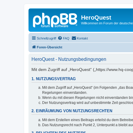
HeroQuest
Willkommen im Forum der deutsch
Schnellzugriff
FAQ
Kontakt
Foren-Übersicht
HeroQuest - Nutzungsbedingungen
Mit dem Zugriff auf „HeroQuest“ („https://www.hq-coo
1. NUTZUNGSVERTRAG
Mit dem Zugriff auf „HeroQuest“ (im Folgenden „das Boar
Regelungen einverstanden.
Wenn du mit diesen Regelungen nicht einverstanden bist,
Der Nutzungsvertrag wird auf unbestimmte Zeit geschlos
2. EINRÄUMUNG VON NUTZUNGSRECHTEN
Mit dem Erstellen eines Beitrags erteilst du dem Betrei
Das Nutzungsrecht nach Punkt 2, Unterpunkt a bleibt 