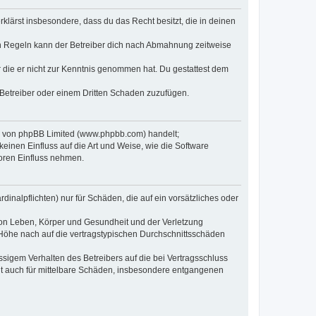
erklärst insbesondere, dass du das Recht besitzt, die in deinen
n Regeln kann der Betreiber dich nach Abmahnung zeitweise
er die er nicht zur Kenntnis genommen hat. Du gestattest dem
 Betreiber oder einem Dritten Schaden zuzufügen.
re von phpBB Limited (www.phpbb.com) handelt;
inen Einfluss auf die Art und Weise, wie die Software
oren Einfluss nehmen.
inalpflichten) nur für Schäden, die auf ein vorsätzliches oder
von Leben, Körper und Gesundheit und der Verletzung
r Höhe nach auf die vertragstypischen Durchschnittsschäden
sigem Verhalten des Betreibers auf die bei Vertragsschluss
lt auch für mittelbare Schäden, insbesondere entgangenen