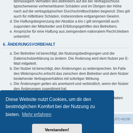
fahrlässigem Verhalten des Betreibers auf die bei Vertragsschluss
typischerweise vorhersehbaren Schäden und im Übrigen der Höhe
nach auf die vertragstypischen Durchschnittsschäden begrenzt. Dies gilt
auch für mittelbare Schäden, insbesondere entgangenen Gewinn.
Die Haftungsbegrenzung der Absätze a bis c gilt sinngemäß auch
zugunsten der Mitarbeiter und Erfüllungsgehilfen des Betreibers.
Ansprüche für eine Haftung aus zwingendem nationalem Recht bleiben
unberührt.
6. ÄNDERUNGSVORBEHALT
Der Betreiber ist berechtigt, die Nutzungsbedingungen und die
Datenschutzerklärung zu ändern. Die Änderung wird dem Nutzer per E-
Mail mitgeteilt.
Der Nutzer ist berechtigt, den Änderungen zu widersprechen. Im Falle
des Widerspruchs erlischt das zwischen dem Betreiber und dem Nutzer
bestehende Vertragsverhältnis mit sofortiger Wirkung.
Die Änderungen gelten als anerkannt und verbindlich, wenn der Nutzer
den Änderungen zugestimmt hat.
Informationen über den Umgang mit deinen persönlichen Daten
Diese Website nutzt Cookies, um dir den
sind in der Datenschutzerklärung enthalten.
bestmöglichen Komfort bei der Nutzung zu
bieten.
Mehr erfahren
Foren-Übersicht
Alle Zeiten sind
UTC+02:00
Verstanden!
Powered by
phpBB
® Forum Software © phpBB Limited