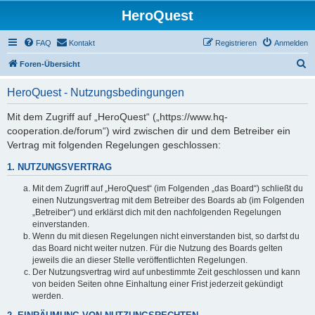
HeroQuest
FAQ
Kontakt
Registrieren
Anmelden
S
Foren-Übersicht
u
HeroQuest - Nutzungsbedingungen
c
h
Mit dem Zugriff auf „HeroQuest“ („https://www.hq-
cooperation.de/forum“) wird zwischen dir und dem Betreiber ein
e
Vertrag mit folgenden Regelungen geschlossen:
1. NUTZUNGSVERTRAG
Mit dem Zugriff auf „HeroQuest“ (im Folgenden „das Board“) schließt du
einen Nutzungsvertrag mit dem Betreiber des Boards ab (im Folgenden
„Betreiber“) und erklärst dich mit den nachfolgenden Regelungen
einverstanden.
Wenn du mit diesen Regelungen nicht einverstanden bist, so darfst du
das Board nicht weiter nutzen. Für die Nutzung des Boards gelten
jeweils die an dieser Stelle veröffentlichten Regelungen.
Der Nutzungsvertrag wird auf unbestimmte Zeit geschlossen und kann
von beiden Seiten ohne Einhaltung einer Frist jederzeit gekündigt
werden.