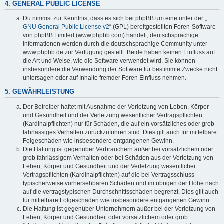
4. GENERAL PUBLIC LICENSE
Du nimmst zur Kenntnis, dass es sich bei phpBB um eine unter der „
GNU General Public License v2
“ (GPL) bereitgestellten Foren-Software
von phpBB Limited (www.phpbb.com) handelt; deutschsprachige
Informationen werden durch die deutschsprachige Community unter
www.phpbb.de zur Verfügung gestellt. Beide haben keinen Einfluss auf
die Art und Weise, wie die Software verwendet wird. Sie können
insbesondere die Verwendung der Software für bestimmte Zwecke nicht
untersagen oder auf Inhalte fremder Foren Einfluss nehmen.
5. GEWÄHRLEISTUNG
Der Betreiber haftet mit Ausnahme der Verletzung von Leben, Körper
und Gesundheit und der Verletzung wesentlicher Vertragspflichten
(Kardinalpflichten) nur für Schäden, die auf ein vorsätzliches oder grob
fahrlässiges Verhalten zurückzuführen sind. Dies gilt auch für mittelbare
Folgeschäden wie insbesondere entgangenen Gewinn.
Die Haftung ist gegenüber Verbrauchern außer bei vorsätzlichem oder
grob fahrlässigem Verhalten oder bei Schäden aus der Verletzung von
Leben, Körper und Gesundheit und der Verletzung wesentlicher
Vertragspflichten (Kardinalpflichten) auf die bei Vertragsschluss
typischerweise vorhersehbaren Schäden und im übrigen der Höhe nach
auf die vertragstypischen Durchschnittsschäden begrenzt. Dies gilt auch
für mittelbare Folgeschäden wie insbesondere entgangenen Gewinn.
Die Haftung ist gegenüber Unternehmern außer bei der Verletzung von
Leben, Körper und Gesundheit oder vorsätzlichem oder grob