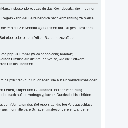
erklärst insbesondere, dass du das Recht besitzt, die in deinen
n Regeln kann der Betreiber dich nach Abmahnung zeitweise
er die er nicht zur Kenntnis genommen hat. Du gestattest dem
 Betreiber oder einem Dritten Schaden zuzufügen.
re von phpBB Limited (www.phpbb.com) handelt;
inen Einfluss auf die Art und Weise, wie die Software
oren Einfluss nehmen.
inalpflichten) nur für Schäden, die auf ein vorsätzliches oder
von Leben, Körper und Gesundheit und der Verletzung
r Höhe nach auf die vertragstypischen Durchschnittsschäden
sigem Verhalten des Betreibers auf die bei Vertragsschluss
lt auch für mittelbare Schäden, insbesondere entgangenen