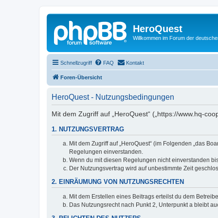
HeroQuest
Willkommen im Forum der deutsch
Schnellzugriff
FAQ
Kontakt
Foren-Übersicht
HeroQuest - Nutzungsbedingungen
Mit dem Zugriff auf „HeroQuest“ („https://www.hq-coo
1. NUTZUNGSVERTRAG
Mit dem Zugriff auf „HeroQuest“ (im Folgenden „das Boar
Regelungen einverstanden.
Wenn du mit diesen Regelungen nicht einverstanden bist,
Der Nutzungsvertrag wird auf unbestimmte Zeit geschlos
2. EINRÄUMUNG VON NUTZUNGSRECHTEN
Mit dem Erstellen eines Beitrags erteilst du dem Betrei
Das Nutzungsrecht nach Punkt 2, Unterpunkt a bleibt 