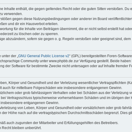
ine Inhalte enthält, die gegen geltendes Recht oder die guten Sitten verstoßen. Du 
 zu verwenden.
erstößen gegen diese Nutzungsbedingungen oder anderer im Board veröffentlichte
ßen und dir ein Hausverbot erteilen.
ortung für die Inhalte von Beiträgen übernimmt, die er nicht selbst erstellt hat od
jederzeit zu löschen oder zu sperren.
räge abzuändern, sofern sie gegen o. g. Regeln verstoßen oder geeignet sind, dem
 unter der „
GNU General Public License v2
“ (GPL) bereitgestellten Foren-Softwa
chsprachige Community unter www.phpbb.de zur Verfügung gestellt. Beide haben ke
g der Software für bestimmte Zwecke nicht untersagen oder auf Inhalte fremder F
ben, Körper und Gesundheit und der Verletzung wesentlicher Vertragspflichten (Kard
gilt auch für mittelbare Folgeschäden wie insbesondere entgangenen Gewinn.
ätzlichem oder grob fahrlässigem Verhalten oder bei Schäden aus der Verletzung 
 die bei Vertragsschluss typischerweise vorhersehbaren Schäden und im übrigen de
wie insbesondere entgangenen Gewinn.
erletzung von Leben, Körper und Gesundheit oder vorsätzlichem oder grob fahrläs
der Höhe nach auf die vertragstypischen Durchschnittsschäden begrenzt. Dies gi
mäß auch zugunsten der Mitarbeiter und Erfüllungsgehilfen des Betreibers.
 Recht bleiben unberührt.