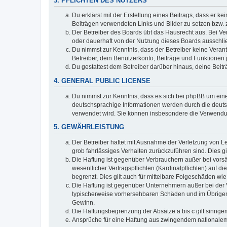
3. PFLICHTEN DES NUTZERS
Du erklärst mit der Erstellung eines Beitrags, dass er ke
Beiträgen verwendeten Links und Bilder zu setzen bzw.
Der Betreiber des Boards übt das Hausrecht aus. Bei V
oder dauerhaft von der Nutzung dieses Boards ausschlie
Du nimmst zur Kenntnis, dass der Betreiber keine Verantw
Betreiber, dein Benutzerkonto, Beiträge und Funktionen 
Du gestattest dem Betreiber darüber hinaus, deine Beit
4. GENERAL PUBLIC LICENSE
Du nimmst zur Kenntnis, dass es sich bei phpBB um eine
deutschsprachige Informationen werden durch die deuts
verwendet wird. Sie können insbesondere die Verwendun
5. GEWÄHRLEISTUNG
Der Betreiber haftet mit Ausnahme der Verletzung von Le
grob fahrlässiges Verhalten zurückzuführen sind. Dies 
Die Haftung ist gegenüber Verbrauchern außer bei vors
wesentlicher Vertragspflichten (Kardinalpflichten) auf
begrenzt. Dies gilt auch für mittelbare Folgeschäden 
Die Haftung ist gegenüber Unternehmern außer bei der V
typischerweise vorhersehbaren Schäden und im Übrigen 
Gewinn.
Die Haftungsbegrenzung der Absätze a bis c gilt sinnge
Ansprüche für eine Haftung aus zwingendem nationalem