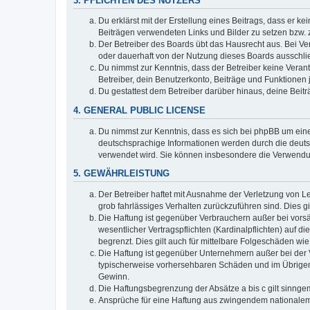
3. PFLICHTEN DES NUTZERS
Du erklärst mit der Erstellung eines Beitrags, dass er ke
Beiträgen verwendeten Links und Bilder zu setzen bzw.
Der Betreiber des Boards übt das Hausrecht aus. Bei V
oder dauerhaft von der Nutzung dieses Boards ausschlie
Du nimmst zur Kenntnis, dass der Betreiber keine Verantw
Betreiber, dein Benutzerkonto, Beiträge und Funktionen 
Du gestattest dem Betreiber darüber hinaus, deine Beit
4. GENERAL PUBLIC LICENSE
Du nimmst zur Kenntnis, dass es sich bei phpBB um eine
deutschsprachige Informationen werden durch die deuts
verwendet wird. Sie können insbesondere die Verwendun
5. GEWÄHRLEISTUNG
Der Betreiber haftet mit Ausnahme der Verletzung von Le
grob fahrlässiges Verhalten zurückzuführen sind. Dies 
Die Haftung ist gegenüber Verbrauchern außer bei vors
wesentlicher Vertragspflichten (Kardinalpflichten) auf
begrenzt. Dies gilt auch für mittelbare Folgeschäden 
Die Haftung ist gegenüber Unternehmern außer bei der V
typischerweise vorhersehbaren Schäden und im Übrigen 
Gewinn.
Die Haftungsbegrenzung der Absätze a bis c gilt sinnge
Ansprüche für eine Haftung aus zwingendem nationalem