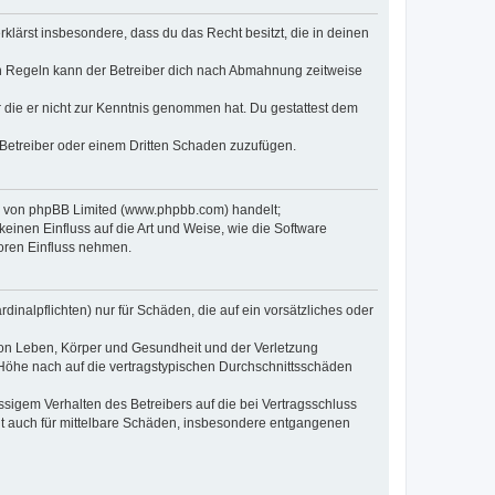
erklärst insbesondere, dass du das Recht besitzt, die in deinen
n Regeln kann der Betreiber dich nach Abmahnung zeitweise
er die er nicht zur Kenntnis genommen hat. Du gestattest dem
 Betreiber oder einem Dritten Schaden zuzufügen.
re von phpBB Limited (www.phpbb.com) handelt;
inen Einfluss auf die Art und Weise, wie die Software
oren Einfluss nehmen.
inalpflichten) nur für Schäden, die auf ein vorsätzliches oder
von Leben, Körper und Gesundheit und der Verletzung
r Höhe nach auf die vertragstypischen Durchschnittsschäden
sigem Verhalten des Betreibers auf die bei Vertragsschluss
lt auch für mittelbare Schäden, insbesondere entgangenen