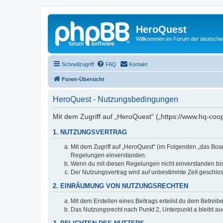
HeroQuest
Willkommen im Forum der deutsch
Schnellzugriff
FAQ
Kontakt
Foren-Übersicht
HeroQuest - Nutzungsbedingungen
Mit dem Zugriff auf „HeroQuest“ („https://www.hq-coo
1. NUTZUNGSVERTRAG
Mit dem Zugriff auf „HeroQuest“ (im Folgenden „das Boar
Regelungen einverstanden.
Wenn du mit diesen Regelungen nicht einverstanden bist,
Der Nutzungsvertrag wird auf unbestimmte Zeit geschlos
2. EINRÄUMUNG VON NUTZUNGSRECHTEN
Mit dem Erstellen eines Beitrags erteilst du dem Betrei
Das Nutzungsrecht nach Punkt 2, Unterpunkt a bleibt 