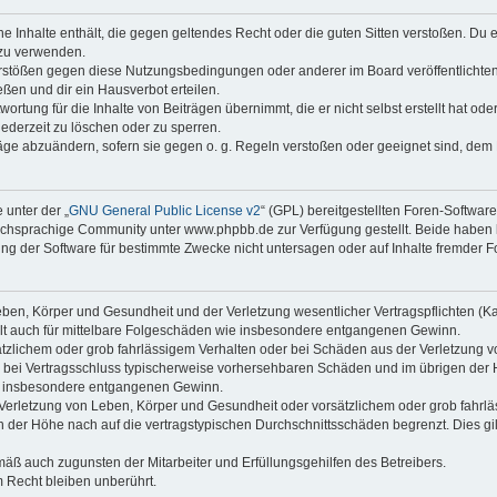
ine Inhalte enthält, die gegen geltendes Recht oder die guten Sitten verstoßen. Du 
 zu verwenden.
erstößen gegen diese Nutzungsbedingungen oder anderer im Board veröffentlichte
ßen und dir ein Hausverbot erteilen.
ortung für die Inhalte von Beiträgen übernimmt, die er nicht selbst erstellt hat od
jederzeit zu löschen oder zu sperren.
räge abzuändern, sofern sie gegen o. g. Regeln verstoßen oder geeignet sind, dem
 unter der „
GNU General Public License v2
“ (GPL) bereitgestellten Foren-Softwa
chsprachige Community unter www.phpbb.de zur Verfügung gestellt. Beide haben ke
g der Software für bestimmte Zwecke nicht untersagen oder auf Inhalte fremder F
ben, Körper und Gesundheit und der Verletzung wesentlicher Vertragspflichten (Kard
gilt auch für mittelbare Folgeschäden wie insbesondere entgangenen Gewinn.
ätzlichem oder grob fahrlässigem Verhalten oder bei Schäden aus der Verletzung 
 die bei Vertragsschluss typischerweise vorhersehbaren Schäden und im übrigen de
wie insbesondere entgangenen Gewinn.
erletzung von Leben, Körper und Gesundheit oder vorsätzlichem oder grob fahrläs
der Höhe nach auf die vertragstypischen Durchschnittsschäden begrenzt. Dies gi
mäß auch zugunsten der Mitarbeiter und Erfüllungsgehilfen des Betreibers.
 Recht bleiben unberührt.