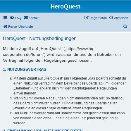
HeroQuest
FAQ
Kontakt
Registrieren
Anmelden
S
Foren-Übersicht
u
HeroQuest - Nutzungsbedingungen
c
h
Mit dem Zugriff auf „HeroQuest“ („https://www.hq-
cooperation.de/forum“) wird zwischen dir und dem Betreiber ein
e
Vertrag mit folgenden Regelungen geschlossen:
1. NUTZUNGSVERTRAG
Mit dem Zugriff auf „HeroQuest“ (im Folgenden „das Board“) schließt du
einen Nutzungsvertrag mit dem Betreiber des Boards ab (im Folgenden
„Betreiber“) und erklärst dich mit den nachfolgenden Regelungen
einverstanden.
Wenn du mit diesen Regelungen nicht einverstanden bist, so darfst du
das Board nicht weiter nutzen. Für die Nutzung des Boards gelten
jeweils die an dieser Stelle veröffentlichten Regelungen.
Der Nutzungsvertrag wird auf unbestimmte Zeit geschlossen und kann
von beiden Seiten ohne Einhaltung einer Frist jederzeit gekündigt
werden.