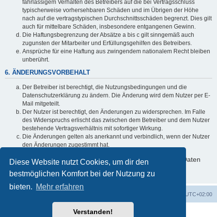
fahrlässigem Verhalten des Betreibers auf die bei Vertragsschluss
typischerweise vorhersehbaren Schäden und im Übrigen der Höhe
nach auf die vertragstypischen Durchschnittsschäden begrenzt. Dies gilt
auch für mittelbare Schäden, insbesondere entgangenen Gewinn.
Die Haftungsbegrenzung der Absätze a bis c gilt sinngemäß auch
zugunsten der Mitarbeiter und Erfüllungsgehilfen des Betreibers.
Ansprüche für eine Haftung aus zwingendem nationalem Recht bleiben
unberührt.
6. ÄNDERUNGSVORBEHALT
Der Betreiber ist berechtigt, die Nutzungsbedingungen und die
Datenschutzerklärung zu ändern. Die Änderung wird dem Nutzer per E-
Mail mitgeteilt.
Der Nutzer ist berechtigt, den Änderungen zu widersprechen. Im Falle
des Widerspruchs erlischt das zwischen dem Betreiber und dem Nutzer
bestehende Vertragsverhältnis mit sofortiger Wirkung.
Die Änderungen gelten als anerkannt und verbindlich, wenn der Nutzer
den Änderungen zugestimmt hat.
Informationen über den Umgang mit deinen persönlichen Daten
Diese Website nutzt Cookies, um dir den
sind in der Datenschutzerklärung enthalten.
bestmöglichen Komfort bei der Nutzung zu
bieten.
Mehr erfahren
Foren-Übersicht
Alle Zeiten sind
UTC+02:00
Verstanden!
Powered by
phpBB
® Forum Software © phpBB Limited