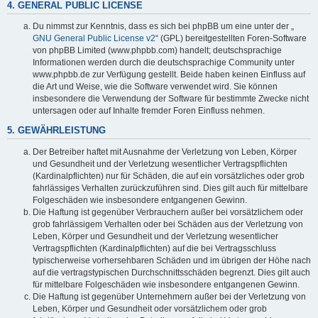
4. GENERAL PUBLIC LICENSE
Du nimmst zur Kenntnis, dass es sich bei phpBB um eine unter der „
GNU General Public License v2
“ (GPL) bereitgestellten Foren-Software
von phpBB Limited (www.phpbb.com) handelt; deutschsprachige
Informationen werden durch die deutschsprachige Community unter
www.phpbb.de zur Verfügung gestellt. Beide haben keinen Einfluss auf
die Art und Weise, wie die Software verwendet wird. Sie können
insbesondere die Verwendung der Software für bestimmte Zwecke nicht
untersagen oder auf Inhalte fremder Foren Einfluss nehmen.
5. GEWÄHRLEISTUNG
Der Betreiber haftet mit Ausnahme der Verletzung von Leben, Körper
und Gesundheit und der Verletzung wesentlicher Vertragspflichten
(Kardinalpflichten) nur für Schäden, die auf ein vorsätzliches oder grob
fahrlässiges Verhalten zurückzuführen sind. Dies gilt auch für mittelbare
Folgeschäden wie insbesondere entgangenen Gewinn.
Die Haftung ist gegenüber Verbrauchern außer bei vorsätzlichem oder
grob fahrlässigem Verhalten oder bei Schäden aus der Verletzung von
Leben, Körper und Gesundheit und der Verletzung wesentlicher
Vertragspflichten (Kardinalpflichten) auf die bei Vertragsschluss
typischerweise vorhersehbaren Schäden und im übrigen der Höhe nach
auf die vertragstypischen Durchschnittsschäden begrenzt. Dies gilt auch
für mittelbare Folgeschäden wie insbesondere entgangenen Gewinn.
Die Haftung ist gegenüber Unternehmern außer bei der Verletzung von
Leben, Körper und Gesundheit oder vorsätzlichem oder grob