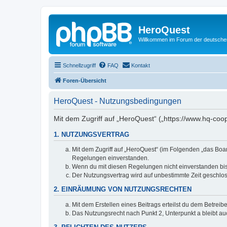
HeroQuest
Willkommen im Forum der deutsch
Schnellzugriff
FAQ
Kontakt
Foren-Übersicht
HeroQuest - Nutzungsbedingungen
Mit dem Zugriff auf „HeroQuest“ („https://www.hq-coo
1. NUTZUNGSVERTRAG
Mit dem Zugriff auf „HeroQuest“ (im Folgenden „das Boar
Regelungen einverstanden.
Wenn du mit diesen Regelungen nicht einverstanden bist,
Der Nutzungsvertrag wird auf unbestimmte Zeit geschlos
2. EINRÄUMUNG VON NUTZUNGSRECHTEN
Mit dem Erstellen eines Beitrags erteilst du dem Betrei
Das Nutzungsrecht nach Punkt 2, Unterpunkt a bleibt 