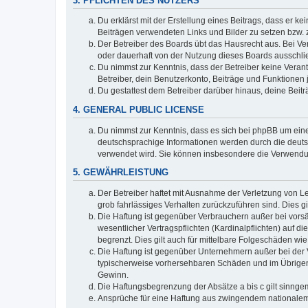
3. PFLICHTEN DES NUTZERS
Du erklärst mit der Erstellung eines Beitrags, dass er ke
Beiträgen verwendeten Links und Bilder zu setzen bzw.
Der Betreiber des Boards übt das Hausrecht aus. Bei V
oder dauerhaft von der Nutzung dieses Boards ausschlie
Du nimmst zur Kenntnis, dass der Betreiber keine Verantw
Betreiber, dein Benutzerkonto, Beiträge und Funktionen 
Du gestattest dem Betreiber darüber hinaus, deine Beit
4. GENERAL PUBLIC LICENSE
Du nimmst zur Kenntnis, dass es sich bei phpBB um eine
deutschsprachige Informationen werden durch die deuts
verwendet wird. Sie können insbesondere die Verwendun
5. GEWÄHRLEISTUNG
Der Betreiber haftet mit Ausnahme der Verletzung von Le
grob fahrlässiges Verhalten zurückzuführen sind. Dies 
Die Haftung ist gegenüber Verbrauchern außer bei vors
wesentlicher Vertragspflichten (Kardinalpflichten) auf
begrenzt. Dies gilt auch für mittelbare Folgeschäden 
Die Haftung ist gegenüber Unternehmern außer bei der V
typischerweise vorhersehbaren Schäden und im Übrigen 
Gewinn.
Die Haftungsbegrenzung der Absätze a bis c gilt sinnge
Ansprüche für eine Haftung aus zwingendem nationalem