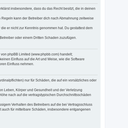
erklärst insbesondere, dass du das Recht besitzt, die in deinen
n Regeln kann der Betreiber dich nach Abmahnung zeitweise
er die er nicht zur Kenntnis genommen hat. Du gestattest dem
 Betreiber oder einem Dritten Schaden zuzufügen.
re von phpBB Limited (www.phpbb.com) handelt;
inen Einfluss auf die Art und Weise, wie die Software
oren Einfluss nehmen.
inalpflichten) nur für Schäden, die auf ein vorsätzliches oder
von Leben, Körper und Gesundheit und der Verletzung
r Höhe nach auf die vertragstypischen Durchschnittsschäden
sigem Verhalten des Betreibers auf die bei Vertragsschluss
lt auch für mittelbare Schäden, insbesondere entgangenen