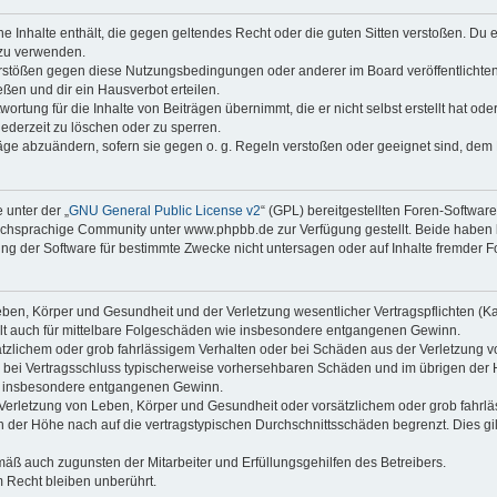
ine Inhalte enthält, die gegen geltendes Recht oder die guten Sitten verstoßen. Du 
 zu verwenden.
erstößen gegen diese Nutzungsbedingungen oder anderer im Board veröffentlichte
ßen und dir ein Hausverbot erteilen.
ortung für die Inhalte von Beiträgen übernimmt, die er nicht selbst erstellt hat od
jederzeit zu löschen oder zu sperren.
räge abzuändern, sofern sie gegen o. g. Regeln verstoßen oder geeignet sind, dem
 unter der „
GNU General Public License v2
“ (GPL) bereitgestellten Foren-Softwa
chsprachige Community unter www.phpbb.de zur Verfügung gestellt. Beide haben ke
g der Software für bestimmte Zwecke nicht untersagen oder auf Inhalte fremder F
ben, Körper und Gesundheit und der Verletzung wesentlicher Vertragspflichten (Kard
gilt auch für mittelbare Folgeschäden wie insbesondere entgangenen Gewinn.
ätzlichem oder grob fahrlässigem Verhalten oder bei Schäden aus der Verletzung 
 die bei Vertragsschluss typischerweise vorhersehbaren Schäden und im übrigen de
wie insbesondere entgangenen Gewinn.
erletzung von Leben, Körper und Gesundheit oder vorsätzlichem oder grob fahrläs
der Höhe nach auf die vertragstypischen Durchschnittsschäden begrenzt. Dies gi
mäß auch zugunsten der Mitarbeiter und Erfüllungsgehilfen des Betreibers.
 Recht bleiben unberührt.