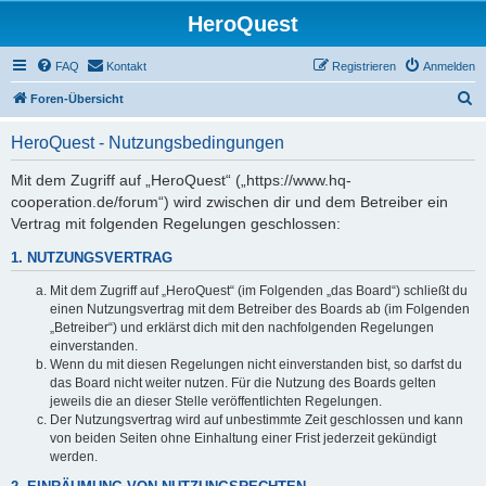
HeroQuest
FAQ
Kontakt
Registrieren
Anmelden
S
Foren-Übersicht
u
HeroQuest - Nutzungsbedingungen
c
h
Mit dem Zugriff auf „HeroQuest“ („https://www.hq-
cooperation.de/forum“) wird zwischen dir und dem Betreiber ein
e
Vertrag mit folgenden Regelungen geschlossen:
1. NUTZUNGSVERTRAG
Mit dem Zugriff auf „HeroQuest“ (im Folgenden „das Board“) schließt du
einen Nutzungsvertrag mit dem Betreiber des Boards ab (im Folgenden
„Betreiber“) und erklärst dich mit den nachfolgenden Regelungen
einverstanden.
Wenn du mit diesen Regelungen nicht einverstanden bist, so darfst du
das Board nicht weiter nutzen. Für die Nutzung des Boards gelten
jeweils die an dieser Stelle veröffentlichten Regelungen.
Der Nutzungsvertrag wird auf unbestimmte Zeit geschlossen und kann
von beiden Seiten ohne Einhaltung einer Frist jederzeit gekündigt
werden.