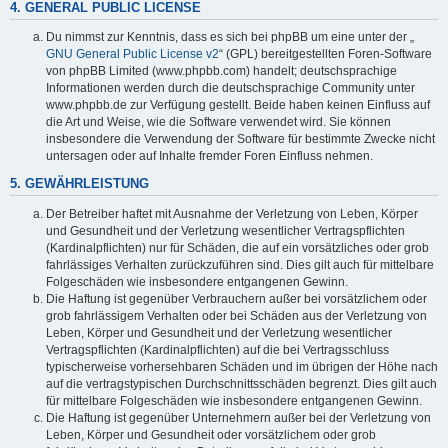
4. GENERAL PUBLIC LICENSE
Du nimmst zur Kenntnis, dass es sich bei phpBB um eine unter der „
GNU General Public License v2
“ (GPL) bereitgestellten Foren-Software
von phpBB Limited (www.phpbb.com) handelt; deutschsprachige
Informationen werden durch die deutschsprachige Community unter
www.phpbb.de zur Verfügung gestellt. Beide haben keinen Einfluss auf
die Art und Weise, wie die Software verwendet wird. Sie können
insbesondere die Verwendung der Software für bestimmte Zwecke nicht
untersagen oder auf Inhalte fremder Foren Einfluss nehmen.
5. GEWÄHRLEISTUNG
Der Betreiber haftet mit Ausnahme der Verletzung von Leben, Körper
und Gesundheit und der Verletzung wesentlicher Vertragspflichten
(Kardinalpflichten) nur für Schäden, die auf ein vorsätzliches oder grob
fahrlässiges Verhalten zurückzuführen sind. Dies gilt auch für mittelbare
Folgeschäden wie insbesondere entgangenen Gewinn.
Die Haftung ist gegenüber Verbrauchern außer bei vorsätzlichem oder
grob fahrlässigem Verhalten oder bei Schäden aus der Verletzung von
Leben, Körper und Gesundheit und der Verletzung wesentlicher
Vertragspflichten (Kardinalpflichten) auf die bei Vertragsschluss
typischerweise vorhersehbaren Schäden und im übrigen der Höhe nach
auf die vertragstypischen Durchschnittsschäden begrenzt. Dies gilt auch
für mittelbare Folgeschäden wie insbesondere entgangenen Gewinn.
Die Haftung ist gegenüber Unternehmern außer bei der Verletzung von
Leben, Körper und Gesundheit oder vorsätzlichem oder grob