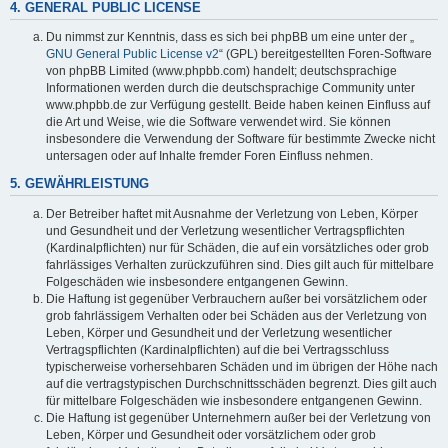
4. GENERAL PUBLIC LICENSE
Du nimmst zur Kenntnis, dass es sich bei phpBB um eine unter der „
GNU General Public License v2
“ (GPL) bereitgestellten Foren-Software
von phpBB Limited (www.phpbb.com) handelt; deutschsprachige
Informationen werden durch die deutschsprachige Community unter
www.phpbb.de zur Verfügung gestellt. Beide haben keinen Einfluss auf
die Art und Weise, wie die Software verwendet wird. Sie können
insbesondere die Verwendung der Software für bestimmte Zwecke nicht
untersagen oder auf Inhalte fremder Foren Einfluss nehmen.
5. GEWÄHRLEISTUNG
Der Betreiber haftet mit Ausnahme der Verletzung von Leben, Körper
und Gesundheit und der Verletzung wesentlicher Vertragspflichten
(Kardinalpflichten) nur für Schäden, die auf ein vorsätzliches oder grob
fahrlässiges Verhalten zurückzuführen sind. Dies gilt auch für mittelbare
Folgeschäden wie insbesondere entgangenen Gewinn.
Die Haftung ist gegenüber Verbrauchern außer bei vorsätzlichem oder
grob fahrlässigem Verhalten oder bei Schäden aus der Verletzung von
Leben, Körper und Gesundheit und der Verletzung wesentlicher
Vertragspflichten (Kardinalpflichten) auf die bei Vertragsschluss
typischerweise vorhersehbaren Schäden und im übrigen der Höhe nach
auf die vertragstypischen Durchschnittsschäden begrenzt. Dies gilt auch
für mittelbare Folgeschäden wie insbesondere entgangenen Gewinn.
Die Haftung ist gegenüber Unternehmern außer bei der Verletzung von
Leben, Körper und Gesundheit oder vorsätzlichem oder grob