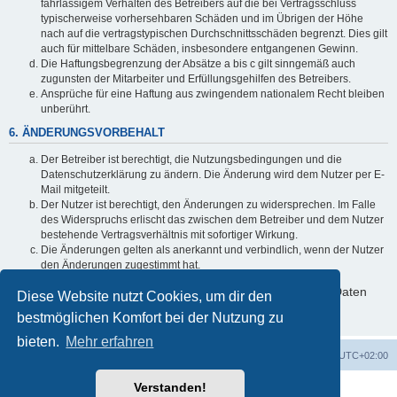
fahrlässigem Verhalten des Betreibers auf die bei Vertragsschluss
typischerweise vorhersehbaren Schäden und im Übrigen der Höhe
nach auf die vertragstypischen Durchschnittsschäden begrenzt. Dies gilt
auch für mittelbare Schäden, insbesondere entgangenen Gewinn.
Die Haftungsbegrenzung der Absätze a bis c gilt sinngemäß auch
zugunsten der Mitarbeiter und Erfüllungsgehilfen des Betreibers.
Ansprüche für eine Haftung aus zwingendem nationalem Recht bleiben
unberührt.
6. ÄNDERUNGSVORBEHALT
Der Betreiber ist berechtigt, die Nutzungsbedingungen und die
Datenschutzerklärung zu ändern. Die Änderung wird dem Nutzer per E-
Mail mitgeteilt.
Der Nutzer ist berechtigt, den Änderungen zu widersprechen. Im Falle
des Widerspruchs erlischt das zwischen dem Betreiber und dem Nutzer
bestehende Vertragsverhältnis mit sofortiger Wirkung.
Die Änderungen gelten als anerkannt und verbindlich, wenn der Nutzer
den Änderungen zugestimmt hat.
Informationen über den Umgang mit deinen persönlichen Daten
Diese Website nutzt Cookies, um dir den
sind in der Datenschutzerklärung enthalten.
bestmöglichen Komfort bei der Nutzung zu
bieten.
Mehr erfahren
Foren-Übersicht
Alle Zeiten sind
UTC+02:00
Verstanden!
Powered by
phpBB
® Forum Software © phpBB Limited