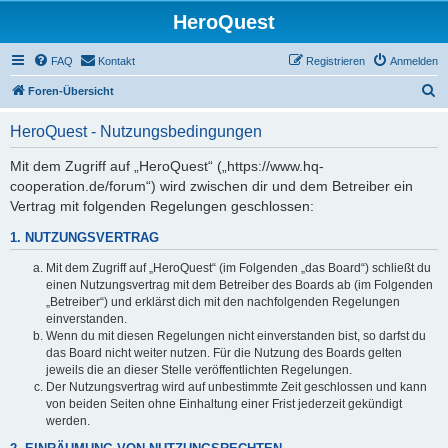
HeroQuest
FAQ
Kontakt
Registrieren
Anmelden
S
Foren-Übersicht
u
HeroQuest - Nutzungsbedingungen
c
h
Mit dem Zugriff auf „HeroQuest“ („https://www.hq-
cooperation.de/forum“) wird zwischen dir und dem Betreiber ein
e
Vertrag mit folgenden Regelungen geschlossen:
1. NUTZUNGSVERTRAG
Mit dem Zugriff auf „HeroQuest“ (im Folgenden „das Board“) schließt du
einen Nutzungsvertrag mit dem Betreiber des Boards ab (im Folgenden
„Betreiber“) und erklärst dich mit den nachfolgenden Regelungen
einverstanden.
Wenn du mit diesen Regelungen nicht einverstanden bist, so darfst du
das Board nicht weiter nutzen. Für die Nutzung des Boards gelten
jeweils die an dieser Stelle veröffentlichten Regelungen.
Der Nutzungsvertrag wird auf unbestimmte Zeit geschlossen und kann
von beiden Seiten ohne Einhaltung einer Frist jederzeit gekündigt
werden.