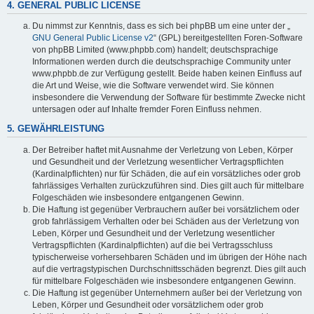
4. GENERAL PUBLIC LICENSE
Du nimmst zur Kenntnis, dass es sich bei phpBB um eine unter der „
GNU General Public License v2
“ (GPL) bereitgestellten Foren-Software
von phpBB Limited (www.phpbb.com) handelt; deutschsprachige
Informationen werden durch die deutschsprachige Community unter
www.phpbb.de zur Verfügung gestellt. Beide haben keinen Einfluss auf
die Art und Weise, wie die Software verwendet wird. Sie können
insbesondere die Verwendung der Software für bestimmte Zwecke nicht
untersagen oder auf Inhalte fremder Foren Einfluss nehmen.
5. GEWÄHRLEISTUNG
Der Betreiber haftet mit Ausnahme der Verletzung von Leben, Körper
und Gesundheit und der Verletzung wesentlicher Vertragspflichten
(Kardinalpflichten) nur für Schäden, die auf ein vorsätzliches oder grob
fahrlässiges Verhalten zurückzuführen sind. Dies gilt auch für mittelbare
Folgeschäden wie insbesondere entgangenen Gewinn.
Die Haftung ist gegenüber Verbrauchern außer bei vorsätzlichem oder
grob fahrlässigem Verhalten oder bei Schäden aus der Verletzung von
Leben, Körper und Gesundheit und der Verletzung wesentlicher
Vertragspflichten (Kardinalpflichten) auf die bei Vertragsschluss
typischerweise vorhersehbaren Schäden und im übrigen der Höhe nach
auf die vertragstypischen Durchschnittsschäden begrenzt. Dies gilt auch
für mittelbare Folgeschäden wie insbesondere entgangenen Gewinn.
Die Haftung ist gegenüber Unternehmern außer bei der Verletzung von
Leben, Körper und Gesundheit oder vorsätzlichem oder grob