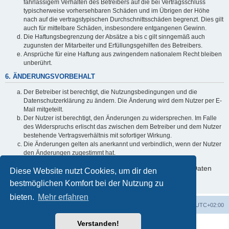
fahrlässigem Verhalten des Betreibers auf die bei Vertragsschluss
typischerweise vorhersehbaren Schäden und im Übrigen der Höhe
nach auf die vertragstypischen Durchschnittsschäden begrenzt. Dies gilt
auch für mittelbare Schäden, insbesondere entgangenen Gewinn.
Die Haftungsbegrenzung der Absätze a bis c gilt sinngemäß auch
zugunsten der Mitarbeiter und Erfüllungsgehilfen des Betreibers.
Ansprüche für eine Haftung aus zwingendem nationalem Recht bleiben
unberührt.
6. ÄNDERUNGSVORBEHALT
Der Betreiber ist berechtigt, die Nutzungsbedingungen und die
Datenschutzerklärung zu ändern. Die Änderung wird dem Nutzer per E-
Mail mitgeteilt.
Der Nutzer ist berechtigt, den Änderungen zu widersprechen. Im Falle
des Widerspruchs erlischt das zwischen dem Betreiber und dem Nutzer
bestehende Vertragsverhältnis mit sofortiger Wirkung.
Die Änderungen gelten als anerkannt und verbindlich, wenn der Nutzer
den Änderungen zugestimmt hat.
Informationen über den Umgang mit deinen persönlichen Daten
Diese Website nutzt Cookies, um dir den
sind in der Datenschutzerklärung enthalten.
bestmöglichen Komfort bei der Nutzung zu
bieten.
Mehr erfahren
Foren-Übersicht
Alle Zeiten sind
UTC+02:00
Verstanden!
Powered by
phpBB
® Forum Software © phpBB Limited