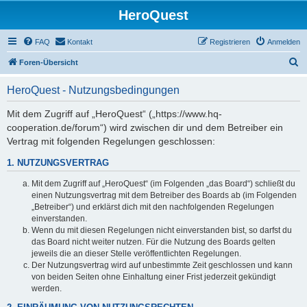
HeroQuest
FAQ
Kontakt
Registrieren
Anmelden
S
Foren-Übersicht
u
HeroQuest - Nutzungsbedingungen
c
h
Mit dem Zugriff auf „HeroQuest“ („https://www.hq-
cooperation.de/forum“) wird zwischen dir und dem Betreiber ein
e
Vertrag mit folgenden Regelungen geschlossen:
1. NUTZUNGSVERTRAG
Mit dem Zugriff auf „HeroQuest“ (im Folgenden „das Board“) schließt du
einen Nutzungsvertrag mit dem Betreiber des Boards ab (im Folgenden
„Betreiber“) und erklärst dich mit den nachfolgenden Regelungen
einverstanden.
Wenn du mit diesen Regelungen nicht einverstanden bist, so darfst du
das Board nicht weiter nutzen. Für die Nutzung des Boards gelten
jeweils die an dieser Stelle veröffentlichten Regelungen.
Der Nutzungsvertrag wird auf unbestimmte Zeit geschlossen und kann
von beiden Seiten ohne Einhaltung einer Frist jederzeit gekündigt
werden.