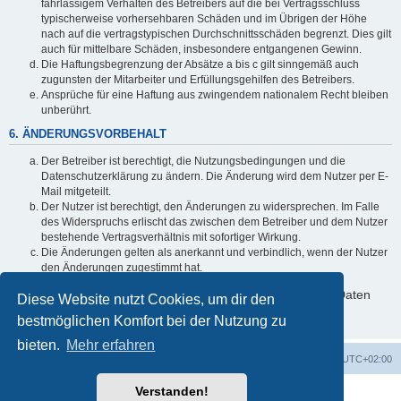
fahrlässigem Verhalten des Betreibers auf die bei Vertragsschluss
typischerweise vorhersehbaren Schäden und im Übrigen der Höhe
nach auf die vertragstypischen Durchschnittsschäden begrenzt. Dies gilt
auch für mittelbare Schäden, insbesondere entgangenen Gewinn.
Die Haftungsbegrenzung der Absätze a bis c gilt sinngemäß auch
zugunsten der Mitarbeiter und Erfüllungsgehilfen des Betreibers.
Ansprüche für eine Haftung aus zwingendem nationalem Recht bleiben
unberührt.
6. ÄNDERUNGSVORBEHALT
Der Betreiber ist berechtigt, die Nutzungsbedingungen und die
Datenschutzerklärung zu ändern. Die Änderung wird dem Nutzer per E-
Mail mitgeteilt.
Der Nutzer ist berechtigt, den Änderungen zu widersprechen. Im Falle
des Widerspruchs erlischt das zwischen dem Betreiber und dem Nutzer
bestehende Vertragsverhältnis mit sofortiger Wirkung.
Die Änderungen gelten als anerkannt und verbindlich, wenn der Nutzer
den Änderungen zugestimmt hat.
Informationen über den Umgang mit deinen persönlichen Daten
Diese Website nutzt Cookies, um dir den
sind in der Datenschutzerklärung enthalten.
bestmöglichen Komfort bei der Nutzung zu
bieten.
Mehr erfahren
Foren-Übersicht
Alle Zeiten sind
UTC+02:00
Verstanden!
Powered by
phpBB
® Forum Software © phpBB Limited