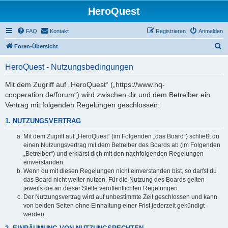
HeroQuest
FAQ
Kontakt
Registrieren
Anmelden
S
Foren-Übersicht
u
HeroQuest - Nutzungsbedingungen
c
h
Mit dem Zugriff auf „HeroQuest“ („https://www.hq-
cooperation.de/forum“) wird zwischen dir und dem Betreiber ein
e
Vertrag mit folgenden Regelungen geschlossen:
1. NUTZUNGSVERTRAG
Mit dem Zugriff auf „HeroQuest“ (im Folgenden „das Board“) schließt du
einen Nutzungsvertrag mit dem Betreiber des Boards ab (im Folgenden
„Betreiber“) und erklärst dich mit den nachfolgenden Regelungen
einverstanden.
Wenn du mit diesen Regelungen nicht einverstanden bist, so darfst du
das Board nicht weiter nutzen. Für die Nutzung des Boards gelten
jeweils die an dieser Stelle veröffentlichten Regelungen.
Der Nutzungsvertrag wird auf unbestimmte Zeit geschlossen und kann
von beiden Seiten ohne Einhaltung einer Frist jederzeit gekündigt
werden.