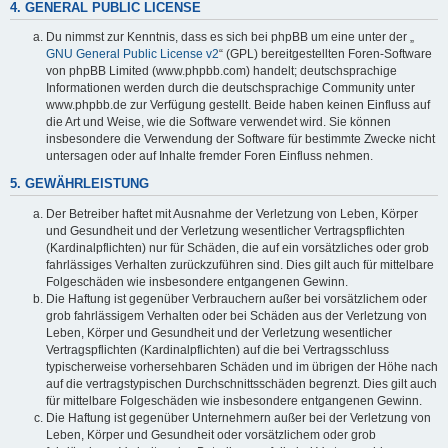
4. GENERAL PUBLIC LICENSE
Du nimmst zur Kenntnis, dass es sich bei phpBB um eine unter der „
GNU General Public License v2
“ (GPL) bereitgestellten Foren-Software
von phpBB Limited (www.phpbb.com) handelt; deutschsprachige
Informationen werden durch die deutschsprachige Community unter
www.phpbb.de zur Verfügung gestellt. Beide haben keinen Einfluss auf
die Art und Weise, wie die Software verwendet wird. Sie können
insbesondere die Verwendung der Software für bestimmte Zwecke nicht
untersagen oder auf Inhalte fremder Foren Einfluss nehmen.
5. GEWÄHRLEISTUNG
Der Betreiber haftet mit Ausnahme der Verletzung von Leben, Körper
und Gesundheit und der Verletzung wesentlicher Vertragspflichten
(Kardinalpflichten) nur für Schäden, die auf ein vorsätzliches oder grob
fahrlässiges Verhalten zurückzuführen sind. Dies gilt auch für mittelbare
Folgeschäden wie insbesondere entgangenen Gewinn.
Die Haftung ist gegenüber Verbrauchern außer bei vorsätzlichem oder
grob fahrlässigem Verhalten oder bei Schäden aus der Verletzung von
Leben, Körper und Gesundheit und der Verletzung wesentlicher
Vertragspflichten (Kardinalpflichten) auf die bei Vertragsschluss
typischerweise vorhersehbaren Schäden und im übrigen der Höhe nach
auf die vertragstypischen Durchschnittsschäden begrenzt. Dies gilt auch
für mittelbare Folgeschäden wie insbesondere entgangenen Gewinn.
Die Haftung ist gegenüber Unternehmern außer bei der Verletzung von
Leben, Körper und Gesundheit oder vorsätzlichem oder grob