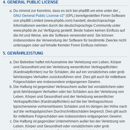
4. GENERAL PUBLIC LICENSE
Du nimmst zur Kenntnis, dass es sich bei phpBB um eine unter der „
GNU General Public License v2
“ (GPL) bereitgestellten Foren-Software
von phpBB Limited (www.phpbb.com) handelt; deutschsprachige
Informationen werden durch die deutschsprachige Community unter
www.phpbb.de zur Verfügung gestellt. Beide haben keinen Einfluss auf
die Art und Weise, wie die Software verwendet wird. Sie können
insbesondere die Verwendung der Software für bestimmte Zwecke nicht
untersagen oder auf Inhalte fremder Foren Einfluss nehmen.
5. GEWÄHRLEISTUNG
Der Betreiber haftet mit Ausnahme der Verletzung von Leben, Körper
und Gesundheit und der Verletzung wesentlicher Vertragspflichten
(Kardinalpflichten) nur für Schäden, die auf ein vorsätzliches oder grob
fahrlässiges Verhalten zurückzuführen sind. Dies gilt auch für mittelbare
Folgeschäden wie insbesondere entgangenen Gewinn.
Die Haftung ist gegenüber Verbrauchern außer bei vorsätzlichem oder
grob fahrlässigem Verhalten oder bei Schäden aus der Verletzung von
Leben, Körper und Gesundheit und der Verletzung wesentlicher
Vertragspflichten (Kardinalpflichten) auf die bei Vertragsschluss
typischerweise vorhersehbaren Schäden und im übrigen der Höhe nach
auf die vertragstypischen Durchschnittsschäden begrenzt. Dies gilt auch
für mittelbare Folgeschäden wie insbesondere entgangenen Gewinn.
Die Haftung ist gegenüber Unternehmern außer bei der Verletzung von
Leben, Körper und Gesundheit oder vorsätzlichem oder grob