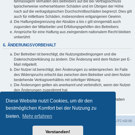
fahrlässigem Verhalten des Betreibers auf die bei Vertragsschluss
typischerweise vorhersehbaren Schäden und im Übrigen der Höhe
nach auf die vertragstypischen Durchschnittsschäden begrenzt. Dies gilt
auch für mittelbare Schäden, insbesondere entgangenen Gewinn.
Die Haftungsbegrenzung der Absätze a bis c gilt sinngemäß auch
zugunsten der Mitarbeiter und Erfüllungsgehilfen des Betreibers.
Ansprüche für eine Haftung aus zwingendem nationalem Recht bleiben
unberührt.
6. ÄNDERUNGSVORBEHALT
Der Betreiber ist berechtigt, die Nutzungsbedingungen und die
Datenschutzerklärung zu ändern. Die Änderung wird dem Nutzer per E-
Mail mitgeteilt.
Der Nutzer ist berechtigt, den Änderungen zu widersprechen. Im Falle
des Widerspruchs erlischt das zwischen dem Betreiber und dem Nutzer
bestehende Vertragsverhältnis mit sofortiger Wirkung.
Die Änderungen gelten als anerkannt und verbindlich, wenn der Nutzer
den Änderungen zugestimmt hat.
Informationen über den Umgang mit deinen persönlichen Daten
Diese Website nutzt Cookies, um dir den
sind in der Datenschutzerklärung enthalten.
bestmöglichen Komfort bei der Nutzung zu
bieten.
Mehr erfahren
Foren-Übersicht
Alle Zeiten sind
UTC+02:00
Verstanden!
Powered by
phpBB
® Forum Software © phpBB Limited