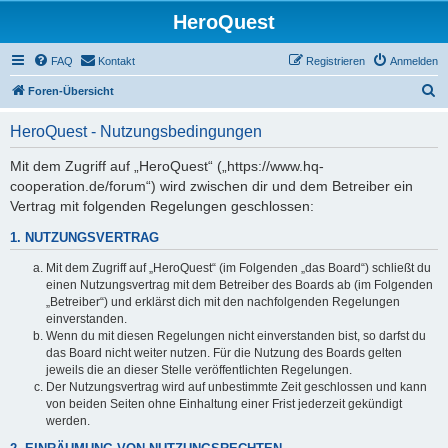
HeroQuest
FAQ
Kontakt
Registrieren
Anmelden
S
Foren-Übersicht
u
HeroQuest - Nutzungsbedingungen
c
h
Mit dem Zugriff auf „HeroQuest“ („https://www.hq-
cooperation.de/forum“) wird zwischen dir und dem Betreiber ein
e
Vertrag mit folgenden Regelungen geschlossen:
1. NUTZUNGSVERTRAG
Mit dem Zugriff auf „HeroQuest“ (im Folgenden „das Board“) schließt du
einen Nutzungsvertrag mit dem Betreiber des Boards ab (im Folgenden
„Betreiber“) und erklärst dich mit den nachfolgenden Regelungen
einverstanden.
Wenn du mit diesen Regelungen nicht einverstanden bist, so darfst du
das Board nicht weiter nutzen. Für die Nutzung des Boards gelten
jeweils die an dieser Stelle veröffentlichten Regelungen.
Der Nutzungsvertrag wird auf unbestimmte Zeit geschlossen und kann
von beiden Seiten ohne Einhaltung einer Frist jederzeit gekündigt
werden.