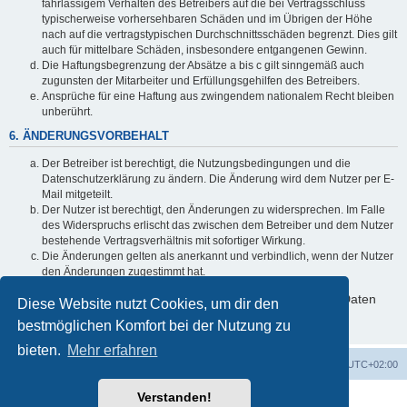
fahrlässigem Verhalten des Betreibers auf die bei Vertragsschluss
typischerweise vorhersehbaren Schäden und im Übrigen der Höhe
nach auf die vertragstypischen Durchschnittsschäden begrenzt. Dies gilt
auch für mittelbare Schäden, insbesondere entgangenen Gewinn.
Die Haftungsbegrenzung der Absätze a bis c gilt sinngemäß auch
zugunsten der Mitarbeiter und Erfüllungsgehilfen des Betreibers.
Ansprüche für eine Haftung aus zwingendem nationalem Recht bleiben
unberührt.
6. ÄNDERUNGSVORBEHALT
Der Betreiber ist berechtigt, die Nutzungsbedingungen und die
Datenschutzerklärung zu ändern. Die Änderung wird dem Nutzer per E-
Mail mitgeteilt.
Der Nutzer ist berechtigt, den Änderungen zu widersprechen. Im Falle
des Widerspruchs erlischt das zwischen dem Betreiber und dem Nutzer
bestehende Vertragsverhältnis mit sofortiger Wirkung.
Die Änderungen gelten als anerkannt und verbindlich, wenn der Nutzer
den Änderungen zugestimmt hat.
Informationen über den Umgang mit deinen persönlichen Daten
Diese Website nutzt Cookies, um dir den
sind in der Datenschutzerklärung enthalten.
bestmöglichen Komfort bei der Nutzung zu
bieten.
Mehr erfahren
Foren-Übersicht
Alle Zeiten sind
UTC+02:00
Verstanden!
Powered by
phpBB
® Forum Software © phpBB Limited