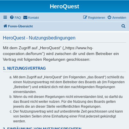
HeroQuest
FAQ
Kontakt
Registrieren
Anmelden
S
Foren-Übersicht
u
HeroQuest - Nutzungsbedingungen
c
h
Mit dem Zugriff auf „HeroQuest“ („https://www.hq-
cooperation.de/forum“) wird zwischen dir und dem Betreiber ein
e
Vertrag mit folgenden Regelungen geschlossen:
1. NUTZUNGSVERTRAG
Mit dem Zugriff auf „HeroQuest“ (im Folgenden „das Board“) schließt du
einen Nutzungsvertrag mit dem Betreiber des Boards ab (im Folgenden
„Betreiber“) und erklärst dich mit den nachfolgenden Regelungen
einverstanden.
Wenn du mit diesen Regelungen nicht einverstanden bist, so darfst du
das Board nicht weiter nutzen. Für die Nutzung des Boards gelten
jeweils die an dieser Stelle veröffentlichten Regelungen.
Der Nutzungsvertrag wird auf unbestimmte Zeit geschlossen und kann
von beiden Seiten ohne Einhaltung einer Frist jederzeit gekündigt
werden.