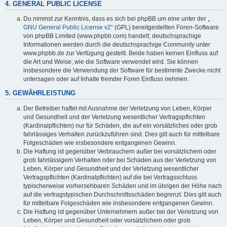
4. GENERAL PUBLIC LICENSE
Du nimmst zur Kenntnis, dass es sich bei phpBB um eine unter der „
GNU General Public License v2
“ (GPL) bereitgestellten Foren-Software
von phpBB Limited (www.phpbb.com) handelt; deutschsprachige
Informationen werden durch die deutschsprachige Community unter
www.phpbb.de zur Verfügung gestellt. Beide haben keinen Einfluss auf
die Art und Weise, wie die Software verwendet wird. Sie können
insbesondere die Verwendung der Software für bestimmte Zwecke nicht
untersagen oder auf Inhalte fremder Foren Einfluss nehmen.
5. GEWÄHRLEISTUNG
Der Betreiber haftet mit Ausnahme der Verletzung von Leben, Körper
und Gesundheit und der Verletzung wesentlicher Vertragspflichten
(Kardinalpflichten) nur für Schäden, die auf ein vorsätzliches oder grob
fahrlässiges Verhalten zurückzuführen sind. Dies gilt auch für mittelbare
Folgeschäden wie insbesondere entgangenen Gewinn.
Die Haftung ist gegenüber Verbrauchern außer bei vorsätzlichem oder
grob fahrlässigem Verhalten oder bei Schäden aus der Verletzung von
Leben, Körper und Gesundheit und der Verletzung wesentlicher
Vertragspflichten (Kardinalpflichten) auf die bei Vertragsschluss
typischerweise vorhersehbaren Schäden und im übrigen der Höhe nach
auf die vertragstypischen Durchschnittsschäden begrenzt. Dies gilt auch
für mittelbare Folgeschäden wie insbesondere entgangenen Gewinn.
Die Haftung ist gegenüber Unternehmern außer bei der Verletzung von
Leben, Körper und Gesundheit oder vorsätzlichem oder grob