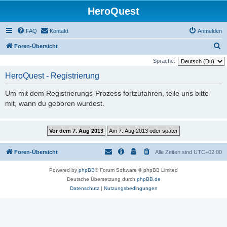
HeroQuest
FAQ
Kontakt
Anmelden
S
Foren-Übersicht
u
Sprache:
c
HeroQuest - Registrierung
h
Um mit dem Registrierungs-Prozess fortzufahren, teile uns bitte
e
mit, wann du geboren wurdest.
Foren-Übersicht
Alle Zeiten sind
UTC+02:00
Powered by
phpBB
® Forum Software © phpBB Limited
Deutsche Übersetzung durch
phpBB.de
Datenschutz
|
Nutzungsbedingungen