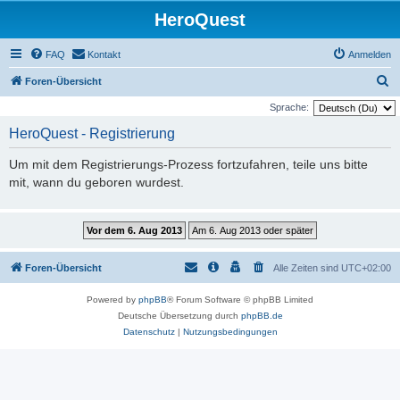
HeroQuest
FAQ
Kontakt
Anmelden
S
Foren-Übersicht
u
Sprache:
c
HeroQuest - Registrierung
h
Um mit dem Registrierungs-Prozess fortzufahren, teile uns bitte
e
mit, wann du geboren wurdest.
Foren-Übersicht
Alle Zeiten sind
UTC+02:00
Powered by
phpBB
® Forum Software © phpBB Limited
Deutsche Übersetzung durch
phpBB.de
Datenschutz
|
Nutzungsbedingungen