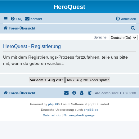
HeroQuest
FAQ
Kontakt
Anmelden
S
Foren-Übersicht
u
Sprache:
c
HeroQuest - Registrierung
h
Um mit dem Registrierungs-Prozess fortzufahren, teile uns bitte
e
mit, wann du geboren wurdest.
Foren-Übersicht
Alle Zeiten sind
UTC+02:00
Powered by
phpBB
® Forum Software © phpBB Limited
Deutsche Übersetzung durch
phpBB.de
Datenschutz
|
Nutzungsbedingungen