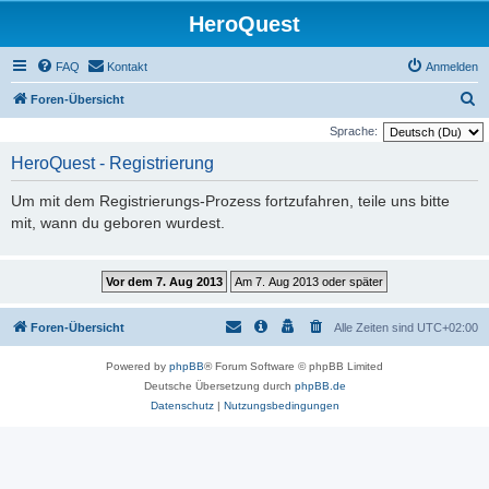
HeroQuest
FAQ
Kontakt
Anmelden
S
Foren-Übersicht
u
Sprache:
c
HeroQuest - Registrierung
h
Um mit dem Registrierungs-Prozess fortzufahren, teile uns bitte
e
mit, wann du geboren wurdest.
Foren-Übersicht
Alle Zeiten sind
UTC+02:00
Powered by
phpBB
® Forum Software © phpBB Limited
Deutsche Übersetzung durch
phpBB.de
Datenschutz
|
Nutzungsbedingungen