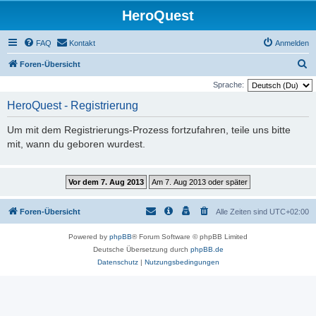
HeroQuest
FAQ
Kontakt
Anmelden
S
Foren-Übersicht
u
Sprache:
c
HeroQuest - Registrierung
h
Um mit dem Registrierungs-Prozess fortzufahren, teile uns bitte
e
mit, wann du geboren wurdest.
Foren-Übersicht
Alle Zeiten sind
UTC+02:00
Powered by
phpBB
® Forum Software © phpBB Limited
Deutsche Übersetzung durch
phpBB.de
Datenschutz
|
Nutzungsbedingungen