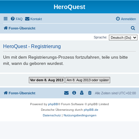
HeroQuest
FAQ
Kontakt
Anmelden
S
Foren-Übersicht
u
Sprache:
c
HeroQuest - Registrierung
h
Um mit dem Registrierungs-Prozess fortzufahren, teile uns bitte
e
mit, wann du geboren wurdest.
Foren-Übersicht
Alle Zeiten sind
UTC+02:00
Powered by
phpBB
® Forum Software © phpBB Limited
Deutsche Übersetzung durch
phpBB.de
Datenschutz
|
Nutzungsbedingungen