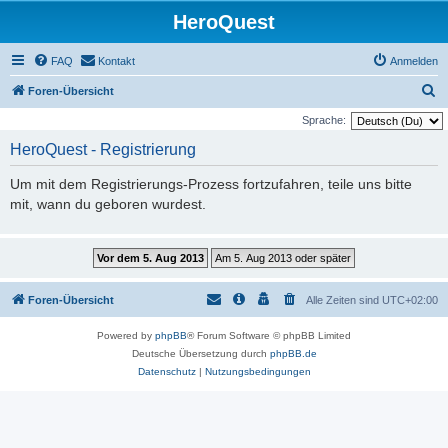
HeroQuest
FAQ
Kontakt
Anmelden
S
Foren-Übersicht
u
Sprache:
c
HeroQuest - Registrierung
h
Um mit dem Registrierungs-Prozess fortzufahren, teile uns bitte
e
mit, wann du geboren wurdest.
Foren-Übersicht
Alle Zeiten sind
UTC+02:00
Powered by
phpBB
® Forum Software © phpBB Limited
Deutsche Übersetzung durch
phpBB.de
Datenschutz
|
Nutzungsbedingungen