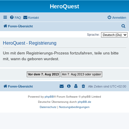
HeroQuest
FAQ
Kontakt
Anmelden
S
Foren-Übersicht
u
Sprache:
c
HeroQuest - Registrierung
h
Um mit dem Registrierungs-Prozess fortzufahren, teile uns bitte
e
mit, wann du geboren wurdest.
Foren-Übersicht
Alle Zeiten sind
UTC+02:00
Powered by
phpBB
® Forum Software © phpBB Limited
Deutsche Übersetzung durch
phpBB.de
Datenschutz
|
Nutzungsbedingungen