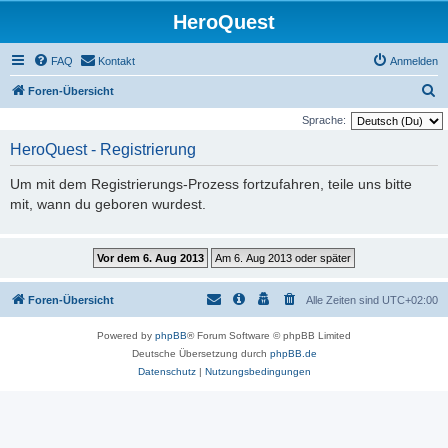
HeroQuest
FAQ
Kontakt
Anmelden
S
Foren-Übersicht
u
Sprache:
c
HeroQuest - Registrierung
h
Um mit dem Registrierungs-Prozess fortzufahren, teile uns bitte
e
mit, wann du geboren wurdest.
Foren-Übersicht
Alle Zeiten sind
UTC+02:00
Powered by
phpBB
® Forum Software © phpBB Limited
Deutsche Übersetzung durch
phpBB.de
Datenschutz
|
Nutzungsbedingungen