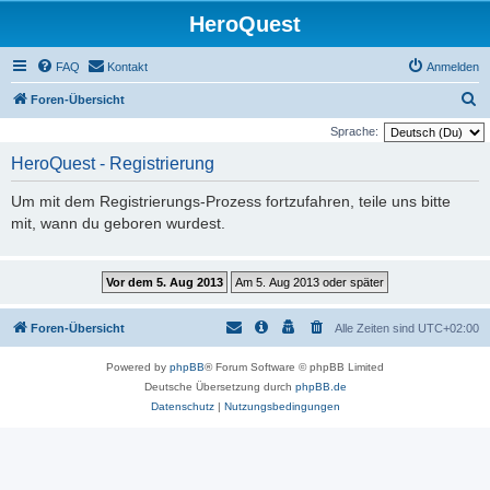
HeroQuest
FAQ
Kontakt
Anmelden
S
Foren-Übersicht
u
Sprache:
c
HeroQuest - Registrierung
h
Um mit dem Registrierungs-Prozess fortzufahren, teile uns bitte
e
mit, wann du geboren wurdest.
Foren-Übersicht
Alle Zeiten sind
UTC+02:00
Powered by
phpBB
® Forum Software © phpBB Limited
Deutsche Übersetzung durch
phpBB.de
Datenschutz
|
Nutzungsbedingungen