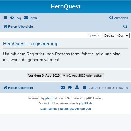
HeroQuest
FAQ
Kontakt
Anmelden
S
Foren-Übersicht
u
Sprache:
c
HeroQuest - Registrierung
h
Um mit dem Registrierungs-Prozess fortzufahren, teile uns bitte
e
mit, wann du geboren wurdest.
Foren-Übersicht
Alle Zeiten sind
UTC+02:00
Powered by
phpBB
® Forum Software © phpBB Limited
Deutsche Übersetzung durch
phpBB.de
Datenschutz
|
Nutzungsbedingungen