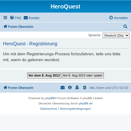
HeroQuest
FAQ
Kontakt
Anmelden
S
Foren-Übersicht
u
Sprache:
c
HeroQuest - Registrierung
h
Um mit dem Registrierungs-Prozess fortzufahren, teile uns bitte
e
mit, wann du geboren wurdest.
Foren-Übersicht
Alle Zeiten sind
UTC+02:00
Powered by
phpBB
® Forum Software © phpBB Limited
Deutsche Übersetzung durch
phpBB.de
Datenschutz
|
Nutzungsbedingungen