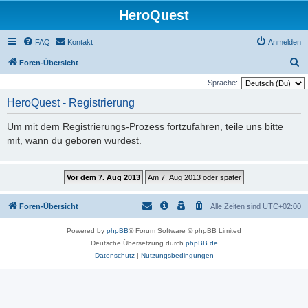
HeroQuest
FAQ
Kontakt
Anmelden
S
Foren-Übersicht
u
Sprache:
c
HeroQuest - Registrierung
h
Um mit dem Registrierungs-Prozess fortzufahren, teile uns bitte
e
mit, wann du geboren wurdest.
Foren-Übersicht
Alle Zeiten sind
UTC+02:00
Powered by
phpBB
® Forum Software © phpBB Limited
Deutsche Übersetzung durch
phpBB.de
Datenschutz
|
Nutzungsbedingungen