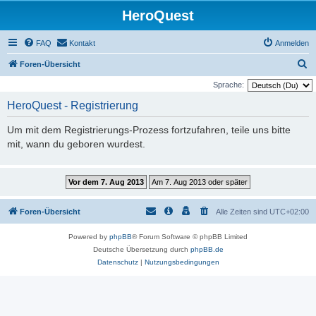
HeroQuest
FAQ
Kontakt
Anmelden
S
Foren-Übersicht
u
Sprache:
c
HeroQuest - Registrierung
h
Um mit dem Registrierungs-Prozess fortzufahren, teile uns bitte
e
mit, wann du geboren wurdest.
Foren-Übersicht
Alle Zeiten sind
UTC+02:00
Powered by
phpBB
® Forum Software © phpBB Limited
Deutsche Übersetzung durch
phpBB.de
Datenschutz
|
Nutzungsbedingungen