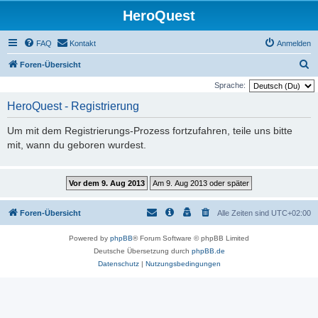
HeroQuest
FAQ
Kontakt
Anmelden
S
Foren-Übersicht
u
Sprache:
c
HeroQuest - Registrierung
h
Um mit dem Registrierungs-Prozess fortzufahren, teile uns bitte
e
mit, wann du geboren wurdest.
Foren-Übersicht
Alle Zeiten sind
UTC+02:00
Powered by
phpBB
® Forum Software © phpBB Limited
Deutsche Übersetzung durch
phpBB.de
Datenschutz
|
Nutzungsbedingungen