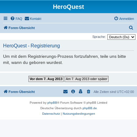
HeroQuest
FAQ
Kontakt
Anmelden
S
Foren-Übersicht
u
Sprache:
c
HeroQuest - Registrierung
h
Um mit dem Registrierungs-Prozess fortzufahren, teile uns bitte
e
mit, wann du geboren wurdest.
Foren-Übersicht
Alle Zeiten sind
UTC+02:00
Powered by
phpBB
® Forum Software © phpBB Limited
Deutsche Übersetzung durch
phpBB.de
Datenschutz
|
Nutzungsbedingungen